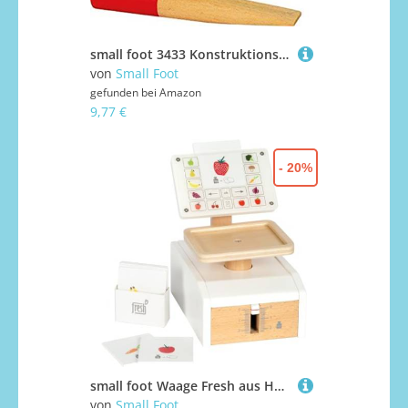
small foot 3433 Konstruktions Lokomotive
von
Small Foot
gefunden bei
Amazon
9,77 €
- 20%
small foot Waage Fresh aus Holz, multifunktionales Zubehör für Kaufladen, Rollenspielzeug, ab 3 Jahren, 12418
von
Small Foot