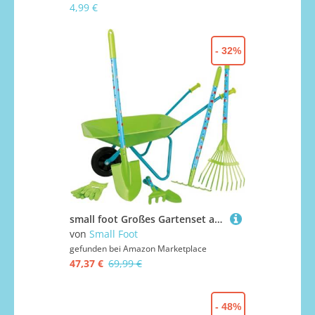
4,99 €
- 32%
small foot Großes Gartenset aus Holz und Metall, mit Schubkarre, Spaten, Harke uvm., ab 3 Jahren, 12014
von
Small Foot
gefunden bei
Amazon Marketplace
47,37 €
69,99 €
- 48%