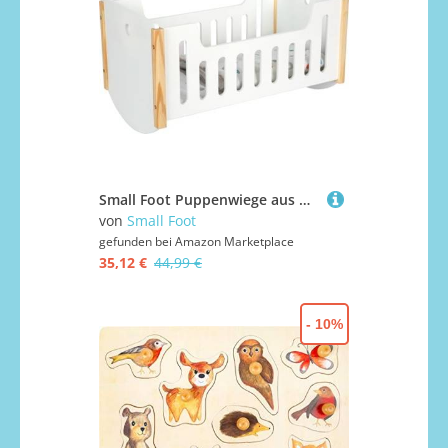
Small Foot Puppenwiege aus Holz mit Bettwäsche – skandinavisches Puppenbett „Little Button“ – für Puppen bis 46 cm – Puppenzubehör ab 3 Jahren, 12660
von
Small Foot
gefunden bei
Amazon Marketplace
35,12 €
44,99 €
- 10%