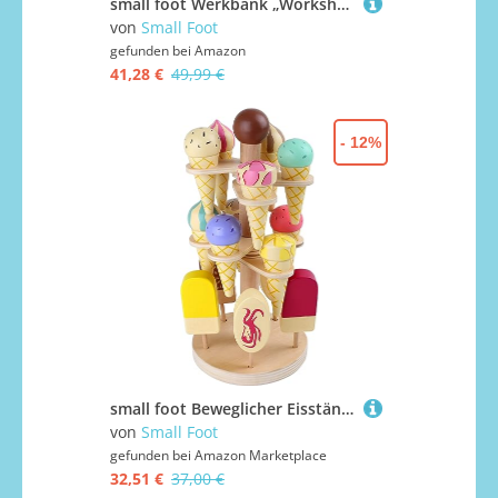
small foot Werkbank „Workshop“, inklusive 4 Werkzeugen und umfangreichem Zubehör aus Holz, für Kinder ab 3 Jahren, 12558
von
Small Foot
gefunden bei
Amazon
41,28 €
49,99 €
- 12%
small foot Beweglicher Eisständer aus Holz, Zubehör für Kaufmannsladen und Kinderküche, ab 3 Jahren, 1248
von
Small Foot
gefunden bei
Amazon Marketplace
32,51 €
37,00 €