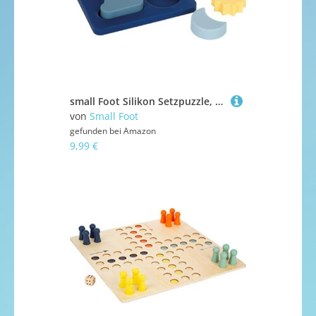
small Foot Silikon Setzpuzzle, 4-teiliges Steckspiel, BPA-frei, Wasserspielzeug, Motorikspielzeug für Babys ab 1 Jahr, 12752
von
Small Foot
gefunden bei
Amazon
9,99 €