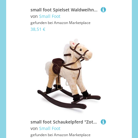
small foot Spielset Waldweihnacht der Tiere aus Holz, mit weihnachtlichen Spielfiguren, für Kinder ab 3 Jahren, 11749
von
Small Foot
gefunden bei
Amazon Marketplace
38,51 €
small foot Schaukelpferd "Zottel" aus Holz und Stoff, mit Soundeffekten (Galoppgeräusch und Wiehern), ab 3 Jahren, 4101, Groß
von
Small Foot
gefunden bei
Amazon Marketplace