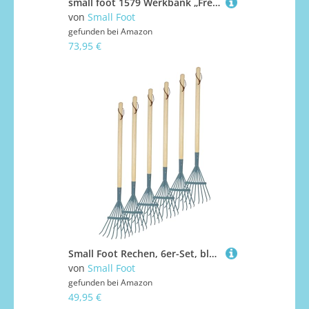
small foot 1579 Werkbank „Frederico“ aus Holz, mit Schraubstock und allerlei Zubehör und Werkzeug, ab 3 Jahren
von
Small Foot
gefunden bei
Amazon
73,95 €
Small Foot Rechen, 6er-Set, blau aus Holz und Metall, kindgerechtes Gartenwerkzeug für Kinder ab 3 Jahren, 12543
von
Small Foot
gefunden bei
Amazon
49,95 €