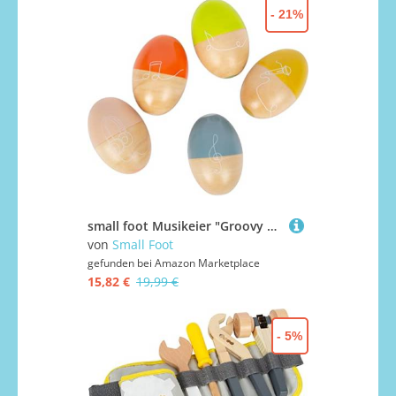
- 21%
small foot Musikeier "Groovy Beats" 5 Schütteleier für Kinder, schulen Rhythmus und Taktgefühl, ab 6 Monaten, 12252
von
Small Foot
gefunden bei
Amazon Marketplace
15,82 €
19,99 €
- 5%