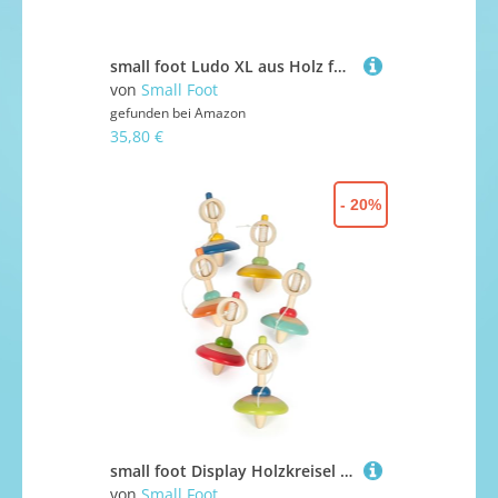
small foot Ludo XL aus Holz für Vier Spieler, Gesellschaftsspiel für die ganze Familie im Großformat, ab 4 Jahren, 11783, Nee
von
Small Foot
gefunden bei
Amazon
35,80 €
- 20%
small foot Display Holzkreisel mit Schnur, 12 Bunte Kreisel aus Holz, ideales Mitbringsel, für Kinder ab 3 Jahren, 12605
von
Small Foot