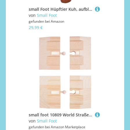
small Foot Hüpftier Kuh, aufblasbares Hüpfspielzeug mit Halstuch und Luftpumpe, für drinnen und draußen, bis 50 kg, für Kinder ab 2 Jahren, 12784
von
Small Foot
gefunden bei
Amazon
29,99 €
small foot 10809 World Straßen-Set natürlichem Holz, Zwei Zweiteilige Rampen, kompatibel mit Allen gängigen Holzeisenbahnen
von
Small Foot
gefunden bei
Amazon Marketplace