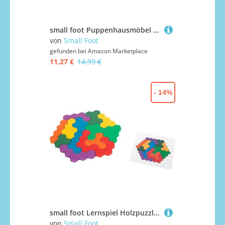
small foot Puppenhausmöbel Badezimmer aus Holz, passend für Biegepuppen, Ergänzung für das Puppenhaus, Art.-Nr. 10872, Klein
von
Small Foot
gefunden bei
Amazon Marketplace
11,27 €
14,99 €
- 14%
small foot Lernspiel Holzpuzzle Hexagon, Formenpuzzle aus Holz, Förderung der Farb- und Formerkennung, ab 3 Jahre, 11729
von
Small Foot