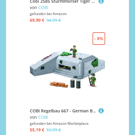
Cobi 2585 Sturmmörser Tiger STURMTIGER
von
COBI
gefunden bei
Amazon
69,90 €
94,99 €
- 8%
COBI Regelbau 667 - German Bunker, Grau, Grün
von
COBI
gefunden bei
Amazon Marketplace
55,19 €
59,99 €