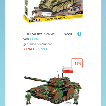
COBI Sd.Kfz. 124 WESPE Executive, Grün, Braun, Schwarz
von
COBI
gefunden bei
Amazon
77,94 €
89,99 €
- 18%