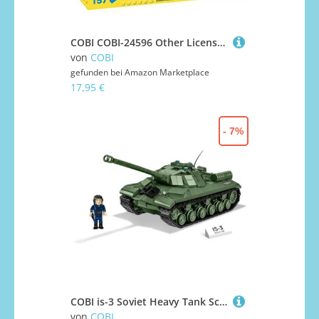
COBI COBI-24596 Other License Spielzeug, Multicoloured, Mittel
von
COBI
gefunden bei
Amazon Marketplace
17,95 €
- 7%
COBI is-3 Soviet Heavy Tank Scale 1:28 1170 pcs / 1 fig
von
COBI