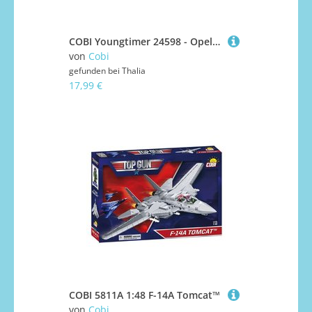
COBI Youngtimer 24598 - Opel Rekord C 1900 L, Bausatz, 1:35, 134 Bauteile
von
Cobi
gefunden bei
Thalia
17,99 €
COBI 5811A 1:48 F-14A Tomcat™
von
Cobi