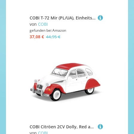
COBI T-72 Mir (PL/UA), Einheitsgröße, Camo
von
COBI
gefunden bei
Amazon
37,08 €
44,95 €
COBI Citröen 2CV Dolly, Red and White, Einheitsgröße
von
COBI