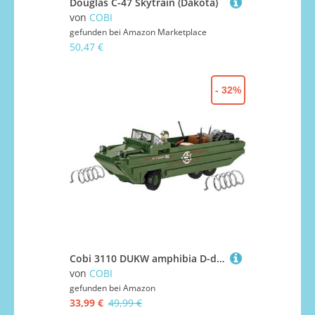
Douglas C-47 Skytrain (Dakota)
von
COBI
gefunden bei
Amazon Marketplace
50,47 €
- 32%
Cobi 3110 DUKW amphibia D-day, Large, bunt
von
COBI
gefunden bei
Amazon
33,99 €
49,99 €