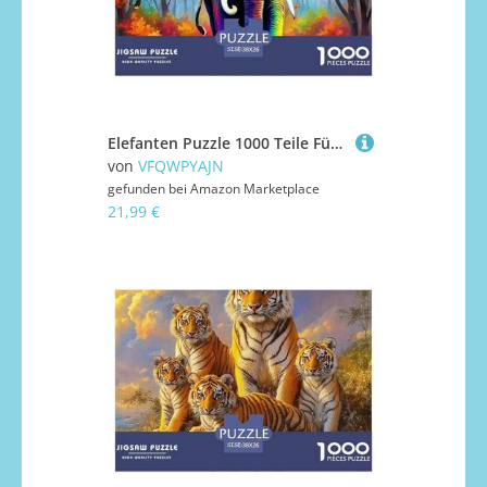
Elefanten Puzzle 1000 Teile Für Erwachsene Puzzles-Geschenk Impossible Game 38x26cm/1000pcs
von
VFQWPYAJN
gefunden bei
Amazon Marketplace
21,99 €