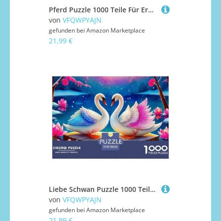
Pferd Puzzle 1000 Teile Für Erwachsene Und Kinder Ab 14 Jahren Puzzles-Geschenk Impossible Game 38x26cm/1000pcs
von
VFQWPYAJN
gefunden bei
Amazon Marketplace
21,99 €
Liebe Schwan Puzzle 1000 Teile Liebe Schwan Für Erwachsene Kinder Mit Gemütliche Studie-Motiv Für Pädagogisches Spiel 38x26cm/1000pcs
von
VFQWPYAJN
gefunden bei
Amazon Marketplace
21,99 €