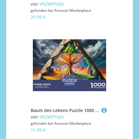
von
VFQWPYAJN
gefunden bei
Amazon Marketplace
29,99 €
Baum des Lebens Puzzle 1000 Teile Für Erwachsene Kinder Puzzles-Geschenk Für Pädagogisches Spiel 38x26cm/1000pcs
von
VFQWPYAJN
gefunden bei
Amazon Marketplace
21,99 €