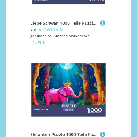
Liebe Schwan 1000 Teile Puzzle Liebe Schwan Für Erwachsene Und Kinder Puzzles-Geschenk Für Pädagogisches Spiel 38x26cm/1000pcs
von
VFQWPYAJN
gefunden bei
Amazon Marketplace
21,99 €
Elefanten Puzzle 1000 Teile Für Erwachsene Und Kinder Mit Gemütliche Studie-Motiv Impossible Game 70x50cm/1000pcs