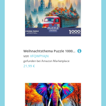
Weihnachtsthema Puzzle 1000 Teile Für Erwachsene Kinder Mit Gemütliche Studie-Motiv Impossible Game 38x26cm/1000pcs
von
VFQWPYAJN
gefunden bei
Amazon Marketplace
21,99 €