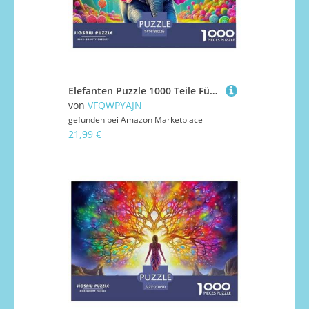
Elefanten Puzzle 1000 Teile Für Erwachsene Puzzles-Geschenk Für Pädagogisches Spiel 38x26cm/1000pcs
von
VFQWPYAJN
gefunden bei
Amazon Marketplace
21,99 €