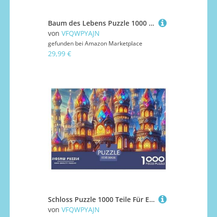
Baum des Lebens Puzzle 1000 Teile Für Erwachsene Kinder Clevere Rätsel Für Pädagogisches Spiel 70x50cm/1000pcs
von
VFQWPYAJN
gefunden bei
Amazon Marketplace
29,99 €
Schloss Puzzle 1000 Teile Für Erwachsene Und Kinder Ab 14 Jahren Puzzles-Geschenk Impossible Game 38x26cm/1000pcs
von
VFQWPYAJN