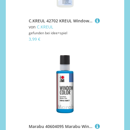
C.KREUL 42702 KREUL Window Color Schneeweiß 80 ml
von
C.KREUL
gefunden bei
idee+spiel
3,99 €
Marabu 40604095 Marabu Window Color fun & fancy Azurblau 095, 80 ml