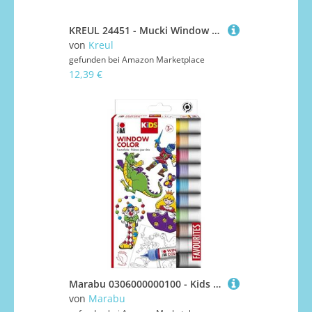
KREUL 24451 - Mucki Window Color Set Kleine Tierwelt, 7 x 29 ml Farbe, Folien und Vorlagen, Fenstermalfarbe auf Wasserbasis, parabenfrei, glutenfrei, laktosefrei, vegan, leicht vermalbar, auswaschbar
von
Kreul
gefunden bei
Amazon Marketplace
12,39 €
Marabu 0306000000100 - Kids Window Color Set mit 10 x 25 ml Farbe und Malvorlage A4 mit 18 Motiven, Fenstermalfarbe auf Wasserbasis, geeignet für Glas, Spiegel, Fliesen und Folie
von
Marabu