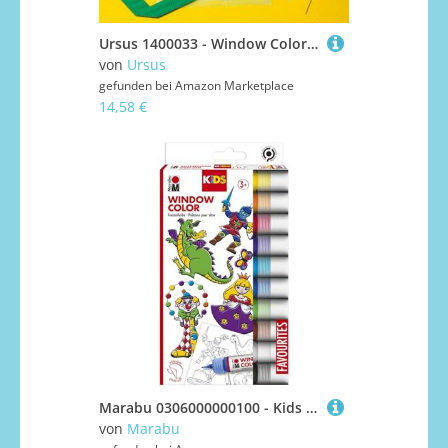
Ursus 1400033 - Window Color Laternenpackung blau viereckig, Laternenbastelset, Sankt Martin Laternen Martinslaternen basteln
von
Ursus
gefunden bei
Amazon Marketplace
14,58 €
Marabu 0306000000100 - Kids Window Color Set mit 10 x 25 ml Farbe und Malvorlage A4 mit 18 Motiven, Fenstermalfarbe auf Wasserbasis, geeignet für Glas, Spiegel, Fliesen und Folie
von
Marabu