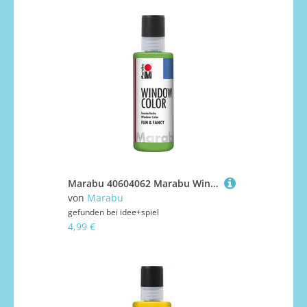
Marabu 40604062 Marabu Window Color fun & fancy Hellgrün 062, 80 ml
von
Marabu
gefunden bei
idee+spiel
4,99 €