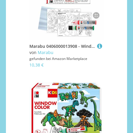
Marabu 0406000013908 - Window Color fun & fancy "XMAS Traditional" Fensterfarbe auf Wasserbasis, 6 Stifte mit je 25 ml Farbe, Malvorlage A3 und Malfolie A4
von
Marabu
gefunden bei
Amazon Marketplace
10,38 €