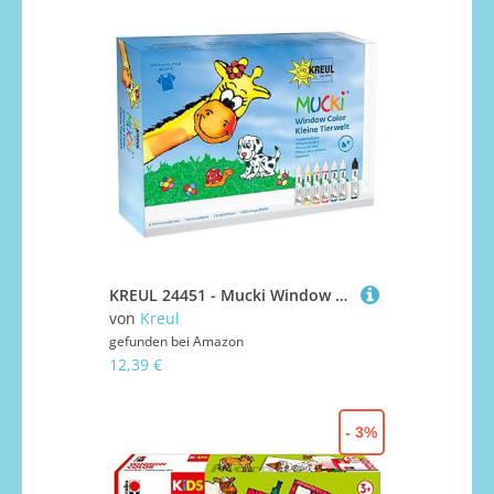
KREUL 24451 - Mucki Window Color Set Kleine Tierwelt, 7 x 29 ml Farbe, Folien und Vorlagen, Fenstermalfarbe auf Wasserbasis, parabenfrei, glutenfrei, laktosefrei, vegan, leicht vermalbar, auswaschbar
von
Kreul
gefunden bei
Amazon
12,39 €
- 3%