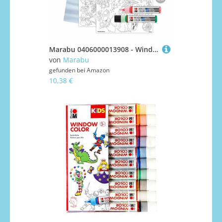
Marabu 0406000013908 - Window Color fun & fancy "XMAS Traditional" Fensterfarbe auf Wasserbasis, 6 Stifte mit je 25 ml Farbe, Malvorlage A3 und Malfolie A4
von
Marabu
gefunden bei
Amazon
10,38 €