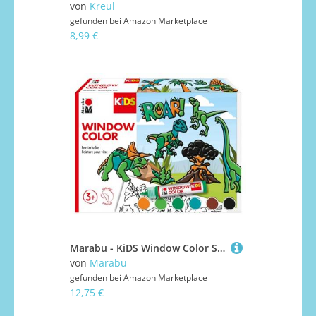
von
Kreul
gefunden bei
Amazon Marketplace
8,99 €
Marabu - KiDS Window Color Set Dinosaurier, 6 x 25 ml Fensterfarbe auf Wasserbasis, 2 Malvorlagen in A3 und A4, 30 Motive, für Kinder ab 3 Jahren
von
Marabu
gefunden bei
Amazon Marketplace
12,75 €