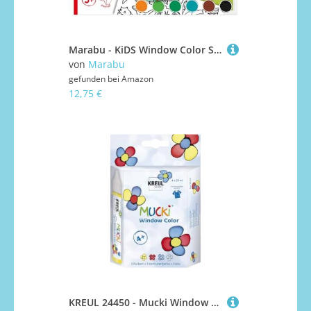
Marabu - KiDS Window Color Set Dinosaurier, 6 x 25 ml Fensterfarbe auf Wasserbasis, 2 Malvorlagen in A3 und A4, 30 Motive, für Kinder ab 3 Jahren
von
Marabu
gefunden bei
Amazon
12,75 €
KREUL 24450 - Mucki Window Color Set, 4 x 29 ml Farbe und feste Folie, Fenstermalfarbe auf Wasserbasis, parabenfrei, glutenfrei, laktosefrei, vegan, leicht vermalbar, auswaschbar