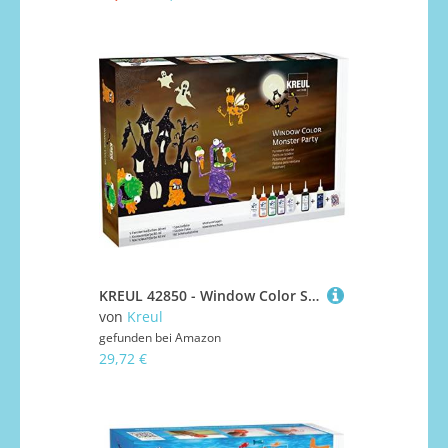
KREUL 42850 - Window Color Set Monster Party, 7 x 80 ml Fenstermalfarben, inkl. schwarze Konturenfarbe & Nachtleuchtfarbe, für kreative Kinder, Gruselspaß am Fenster und Motivvorlagen
von
Kreul
gefunden bei
Amazon
29,72 €