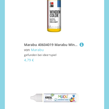
Marabu 40604019 Marabu Window Color fun & fancy Gelb 019, 80 ml
von
Marabu
gefunden bei
idee+spiel
4,79 €