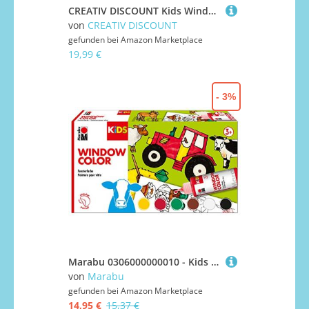
CREATIV DISCOUNT Kids Window Color Set, 10 x 25 ml
von
CREATIV DISCOUNT
gefunden bei
Amazon Marketplace
19,99 €
- 3%
Marabu 0306000000010 - Kids Window Color Farmer mit 6 x 80 ml Farbe, Malvorlage A3 mit 25 Motiven und Folie A4, Fenstermalfarbe auf Wasserbasis, geeignet für Glas, Spiegel, Fliesen und Folie
von
Marabu
gefunden bei
Amazon Marketplace
14,95 €
15,37 €