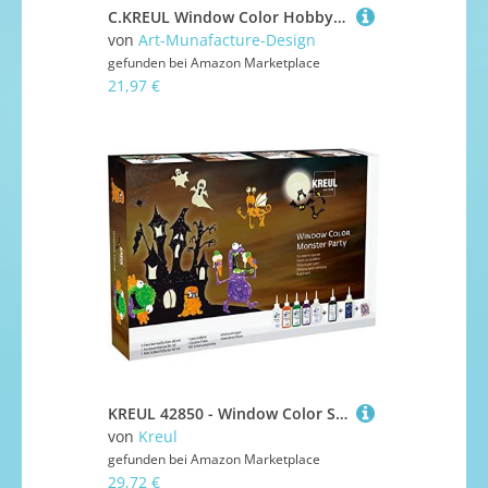
C.KREUL Window Color Hobby Line "Glas Design", Aktions-Set
von
Art-Munafacture-Design
gefunden bei
Amazon Marketplace
21,97 €
KREUL 42850 - Window Color Set Monster Party, 7 x 80 ml Fenstermalfarben, inkl. schwarze Konturenfarbe & Nachtleuchtfarbe, für kreative Kinder, Gruselspaß am Fenster und Motivvorlagen
von
Kreul
gefunden bei
Amazon Marketplace
29,72 €