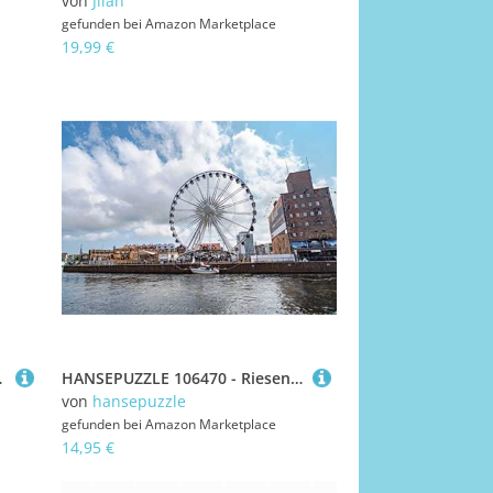
von
Jiian
gefunden bei
Amazon Marketplace
19,99 €
ossible Puzzle 120 Teile Puzzles
HANSEPUZZLE 106470 - Riesenrad Puzzle 130 Teile | Reisen Puzzle mit hochwertiger Puzzle Aufbewahrung: Kartonbox und wiederverschließbarem Beutel | Puzzle-Maße: 28,7 x 20 cm
von
hansepuzzle
gefunden bei
Amazon Marketplace
14,95 €