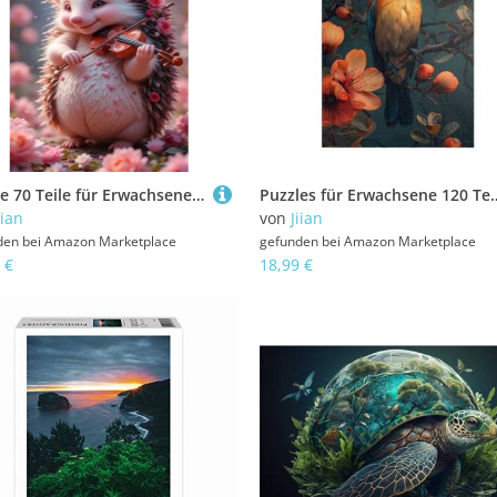
Puzzle 70 Teile für Erwachsene Blumenigel Impossible Game Pädagogisches Spiel Herausforderndes Rätsel 70 Teile Puzzles 20 x 15 cm
Puzzles für Erwachsene 120 Teile Vögel Blühen 25 x 20 cm Puzzle Erwachsene Klassische
iian
von
Jiian
den bei
Amazon Marketplace
gefunden bei
Amazon Marketplace
 €
18,99 €