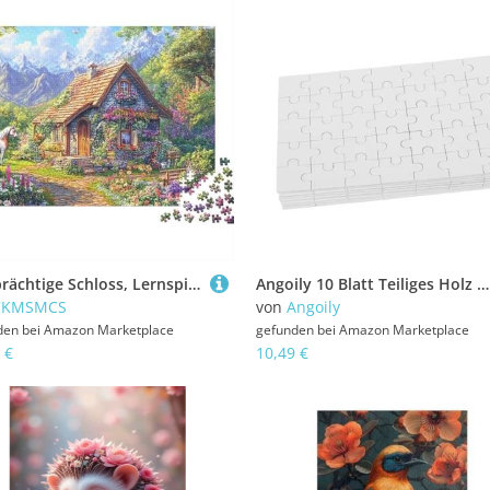
Das prächtige Schloss, Lernspiel, geeignet für Kinder ab 10 Jahren und Erwachsene, interessant und herausfordernd, 500 Teile (52 x 38 cm)
Angoily 10 Blatt Teiliges Holz Puzzle Sublimationsrohlinge Blanko Jigsaw Puzzle Teile zum Bemalen DIY Heat Transfer für Kreative Fotogeschenke an Familie Bekannte
CKMSMCS
von
Angoily
den bei
Amazon Marketplace
gefunden bei
Amazon Marketplace
 €
10,49 €