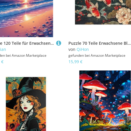
Puzzle 120 Teile für Erwachsene Sonnenaufgang Wellen Strand Impossible Game Pädagogisches Spiel Herausforderndes Rätsel 120 Teile Puzzles 25 x 20 cm
Puzzle 70 Teile Erwachsene Blumen Koi 20 x 15 cm Puzzles für Erwachsene Pädagogisches Spiel Herausforderung Spielzeug Impossible Puzzle 70 Teile Puzzles
iian
von
QiHon
den bei
Amazon Marketplace
gefunden bei
Amazon Marketplace
 €
15,99 €