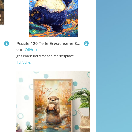
Puzzle 120 Teile Erwachsene Sternenhimmel Pandas 25 x 20 cm Puzzles für Erwachsene Pädagogisches Spiel Herausforderung Spielzeug Impossible Puzzle 120 Teile Puzzles
von
QiHon
gefunden bei
Amazon Marketplace
19,99 €