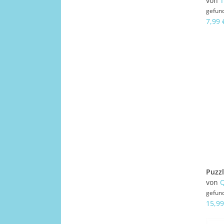
von
gefun
7,99 
von
gefun
15,99