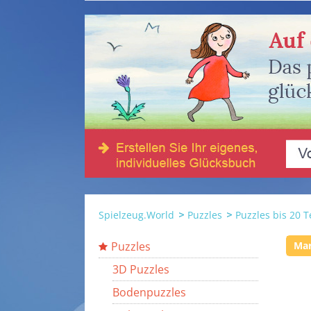
Spielzeug.World
Puzzles
Puzzles bis 20 T
Puzzles
Ma
3D Puzzles
Bodenpuzzles