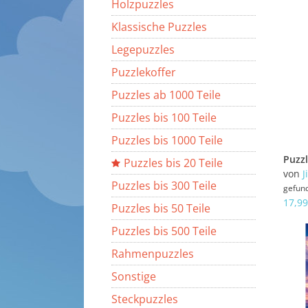
Holzpuzzles
Klassische Puzzles
Legepuzzles
Puzzlekoffer
Puzzles ab 1000 Teile
Puzzles bis 100 Teile
Puzzles bis 1000 Teile
Puzzles bis 20 Teile
von
J
Puzzles bis 300 Teile
gefun
17,99
Puzzles bis 50 Teile
Puzzles bis 500 Teile
Rahmenpuzzles
Sonstige
Steckpuzzles