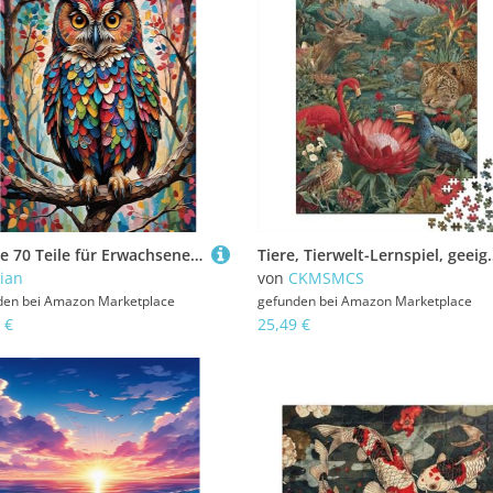
Puzzle 70 Teile für Erwachsene Bunte Eule Impossible Game Pädagogisches Spiel Herausforderndes Rätsel 70 Teile Puzzles 20 x 15 cm
Tiere, Tierwelt-Lernspiel, geeignet für Kinder ab 10 Jahren
iian
von
CKMSMCS
den bei
Amazon Marketplace
gefunden bei
Amazon Marketplace
 €
25,49 €