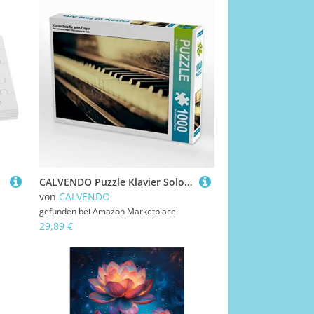
CALVENDO Puzzle Klavier Solo für zehn Finger 1000 Teile Lege-Größe 64 x 48 cm Foto-Puzzle Bild von Peter Roder
von
CALVENDO
gefunden bei
Amazon Marketplace
29,89 €