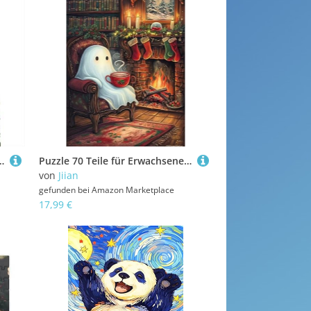
 und Erwachsene, interessant und herausfordernd, 1000 Teile (75 x 50 cm)
Puzzle 70 Teile für Erwachsene Süßer Geist Impossible Game Pädagogisches Spiel Herausforderndes Rätsel 70 Teile Puzzles 20 x 15 cm
von
Jiian
gefunden bei
Amazon Marketplace
17,99 €