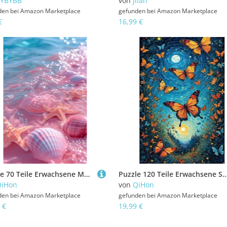
TYBYBB
von
Jiian
den bei
Amazon Marketplace
gefunden bei
Amazon Marketplace
€
16,99 €
Puzzle 70 Teile Erwachsene Muschel Seestern 20 x 15 cm Puzzles für Erwachsene Pädagogisches Spiel Herausforderung Spielzeug Impossible Puzzle 70 Teile Puzzles
Puzzle 120 Teile Erwachsene Sternenhimmel Schmetterling 25 x 20 cm Puzzles für Erwachsene Pädagogisches Spiel Herausforderung Spielzeug Imp
QiHon
von
QiHon
den bei
Amazon Marketplace
gefunden bei
Amazon Marketplace
 €
19,99 €