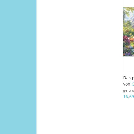
von
gefun
16,69