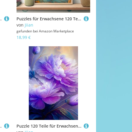
Puzzles Pädagogisches Spiel Impossible Herausforderung 70 Teile Puzzle
Puzzles für Erwachsene 120 Teile Herbstotter 25 x 20 cm Puzzle Erwachsene Klassische Puzzles Pädagogisches Spiel Impossible Herausforderung 120 Teile Puzzle
von
Jiian
gefunden bei
Amazon Marketplace
18,99 €
 Puzzles Pädagogisches Spiel Impossible Herausforderung 70 Teile Puzzle
Puzzle 120 Teile für Erwachsene Lila Pfingstrose Impossible Game Pädagogisches Spiel Herausforderndes Rätsel 120 Teile Puzzles 25 x 20 cm