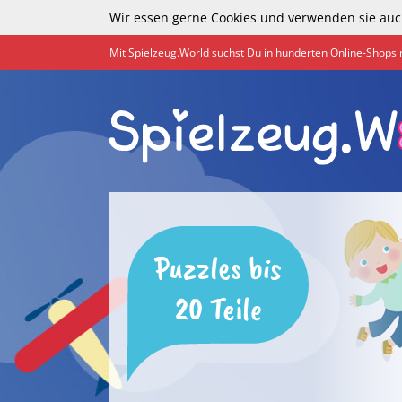
Wir essen gerne Cookies und verwenden sie auc
Mit Spielzeug.World suchst Du in hunderten Online-Shops 
Puzzles bis
20 Teile