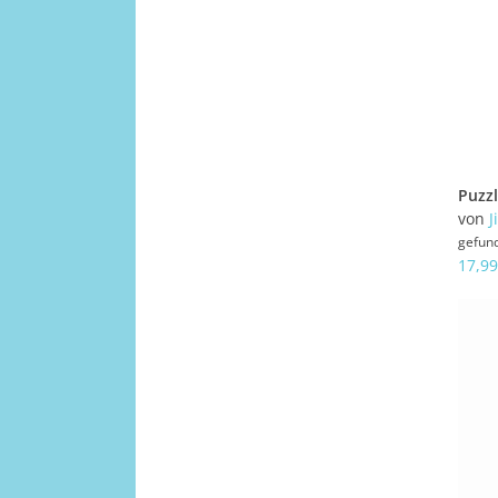
von
J
gefun
17,99