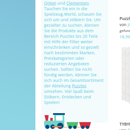
QiHon
und
Clementoni
.
Tauchen Sie ein in die
Spielzeug.World, schauen Sie
sich um und stöbern Sie. Um
von
J
gezielter zu suchen, können
Sie die Produkte aus dem
gefun
Bereich Puzzles bis 20 Teile
18,99
mit Hilfe der Filter weiter
einschränken und so gezielt
nach bestimmten Marken,
Preiskategorien oder
reduzierten Angeboten
suchen. Sollten Sie nicht
fündig werden, können Sie
sich auch im Gesamtsortiment
der Abteilung
Puzzles
umsehen. Viel Spaß beim
Stöbern, Entdecken und
Spielen!