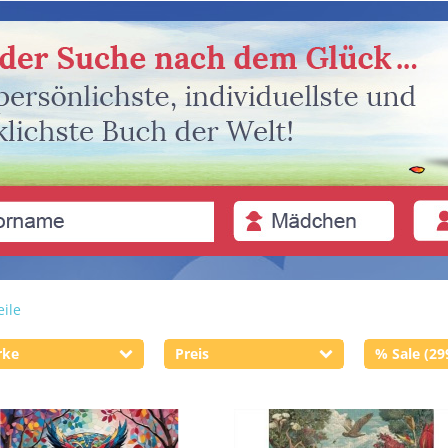
eile
rke
Preis
% Sale (29