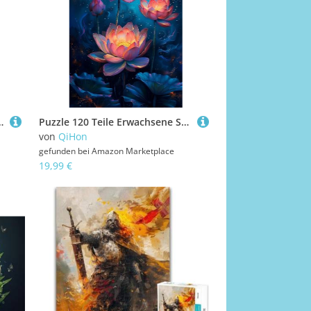
 Puzzles Pädagogisches Spiel Impossible Herausforderung 120 Teile Puzzle
Puzzle 120 Teile Erwachsene Sternenhimmel Lotus 25 x 20 cm Puzzles für Erwachsene Pädagogisches Spiel Herausforderung Spielzeug Impossible Puzzle 120 Teile Puzzles
von
QiHon
gefunden bei
Amazon Marketplace
19,99 €