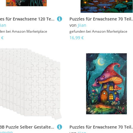
Puzzles für Erwachsene 120 Teile Süßes Mädchen 25 x 20 cm Puzzle Erwachsene Klassische Puzzles Pädagogisches Spiel Impossible Herausforderung 120 Teile Puzzle
Puzzles für Erwachsene 70 Teile Roter Pilz 20 x 15 cm Puzzle Erwachsene Klassische 
iian
von
Jiian
den bei
Amazon Marketplace
gefunden bei
Amazon Marketplace
 €
16,99 €
TYBYBB Puzzle Selber Gestalten 10 Stück Blanko Puzzle zum Bemalen, 35 Teile Holzpuzzle Blanko, Minipuzzle Weiß für Kinder zum Malen von Motiven und zum Spielen Kindergeburtstag (15×10 cm)
Puzzles für Erwachsene 70 Teile Mondpilzhaus 20 x 15 cm Puzzle Erwachsene Klassische