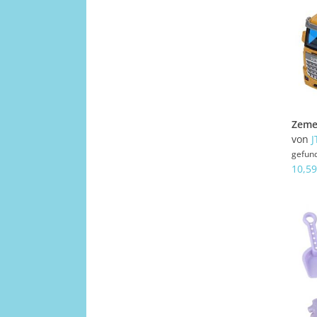
von
J
gefun
10,59