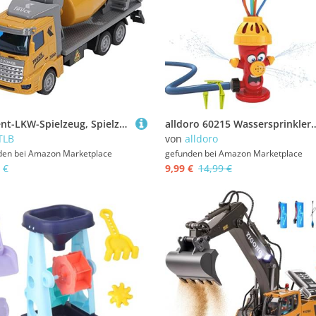
Zement-LKW-Spielzeug, Spielzeug-Zementmischer-LKW, Zurückziehbares Autospielzeug Im Maßstab 1:48 für ab 3 Jahren, Geeignetes Alter ab 3 Jahren, Geschenkdekoration und (Flacher
alldoro 60215 Wassersprinkler Hydrant mit spritzenden Schläuchen, Outdoor Wasser-Spiel
TLB
von
alldoro
den bei
Amazon Marketplace
gefunden bei
Amazon Marketplace
 €
9,99 €
14,99 €