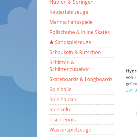
Hüpfen & Springen
Kinderfahrzeuge
Mannschaftsspiele
Rollschuhe & Inline Skates
Sandspielzeuge
Schaukeln & Rutschen
Schlitten &
Schlittenzubehör
von
Skateboards & Longboards
gefun
Spielbälle
301,0
Spielhäuser
Spielzelte
Tischtennis
Wasserspielzeuge