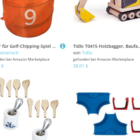
Eimer für Golf-Chipping-Spiel – 30 x 30 x 30 cm, faltbarer Outdoor-Golf-Chipping-Spiel-Eimer, Oxford-Gewebe, Trainings-Organizer, Ausrüstung für Frauen, Erwachsene, Anfänger, Kinder, Männer, Familie
Tidlo T0415 Holzbagger, Baufah
enerisch
von
Tidlo
den bei
Amazon Marketplace
gefunden bei
Amazon Marketplace
 €
38,01 €