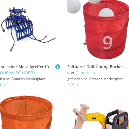
Hydraulischer Metallgreifer für Heimwerker 1/14 946 946-3 Kettenrad-Rc-Bagger Modell
Faltbarer Golf Übung Bucket - 30x30x30 cm Outdoor -Zielspiel, 210d Oxford Stoff Leichter langlebiger Eimer mit Easy Carry B
TOUCAN RC HOBBY
von
Generisch
den bei
Amazon Marketplace
gefunden bei
Amazon Marketplace
0 €
5,25 €