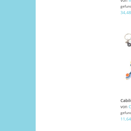
von
I
gefun
34,48
von
C
gefun
11,64