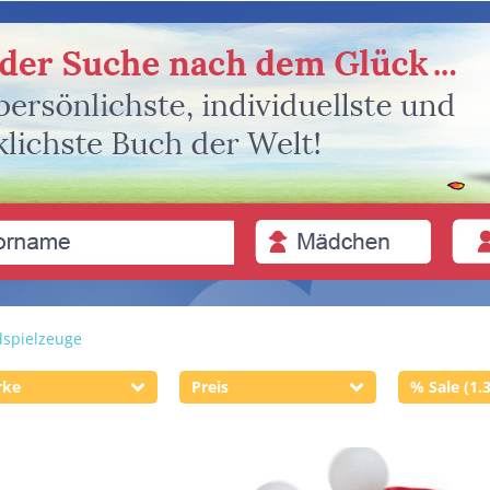
spielzeuge
rke
Preis
% Sale (1.