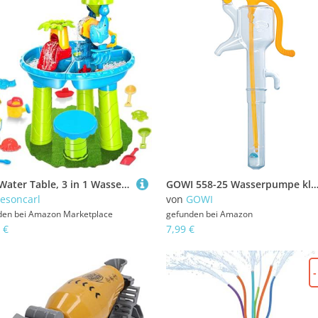
Kids Water Table, 3 in 1 Wasser- und Sandspieltisch mit Tieren Formen, Schaufeln, Kelle, Handharken, Eimer, Bank und vieles mehr für den Sommer -Strandpool -Hinterhof -Spielzeug, Sandkästen Strandspi
GOWI 558-25 Wasserpumpe klar, Strand- und Badespie
esoncarl
von
GOWI
den bei
Amazon Marketplace
gefunden bei
Amazon
 €
7,99 €