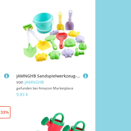
lzeug
JAMNGHB Sandspielwerkzeug-Set, Schaufel, Eimer, Sandburg, Spielzeug für Kinder mit hellen Farben, für Eltern, Kinder, Strandurlaub, Schaufel und Eimer-Spielzeug
von
JAMNGHB
gefunden bei
Amazon Marketplace
9,83 €
- 33%