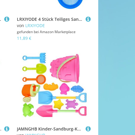
mit Kupplung
LRXIYODE 4 Stück Teiliges Sandspielzeug mit Sand Sieb Schaufel aus Robustem PP Farbenfrohes Strandspielzeug für Effektives Sandfiltern für Sauberes Spielvergnügen für Sommer Am Strand und
von
LRXIYODE
gefunden bei
Amazon Marketplace
11,89 €
Fähigkeiten und Intelligenz Pädagogisches Montage mit Bagger und
JAMNGHB Kinder-Sandburg-Konstruktion mit 13 sicheren Werkzeugen zum Graben, Formen und Bauen von runden Schlössern, Sandeimer