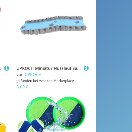
uild | Rasensportausrüstung für Familien- und Kinder- und Hinterhofspaß
UPKOCH Miniatur Flusslauf Sandspiel Dekoration Resin Zen Garten Bachlauf für Puppenhaus Landschaft Home Office Entspannung Therapeutische Sandspiel Szene Psychologen Educators
von
UPKOCH
gefunden bei
Amazon Marketplace
8,09 €