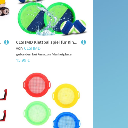
rzeuge, Mehrfarbig
CESHMD Klettballspiel für Kinder, Kinder Klettspiel Ball mit 4 Fangscheiben und 4 Bällen, Strandspielzeug Wurfspiel Outdoor Spiele ab 3 4 5 6 7 8 9 für Jahre Mädchen Junge
von
CESHMD
gefunden bei
Amazon Marketplace
15,99 €