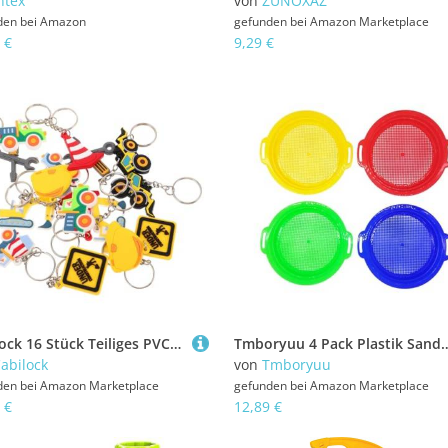
ntex
von
ZUNOXAZ
den bei
Amazon
gefunden bei
Amazon Marketplace
 €
9,29 €
Cabilock 16 Stück Teiliges PVC Baustellen-schlüsselanhänger Robuste Traktor- Bagger Bulldozer-anhänger als Geburtstags-partygeschenke für Leichte Langlebige Schlüsselringe und
Tmboryuu 4 Pack Plastik Sandfächer Kinder Beach Spielzeug Für Outdoor Aktivitäten Schat
abilock
von
Tmboryuu
den bei
Amazon Marketplace
gefunden bei
Amazon Marketplace
 €
12,89 €