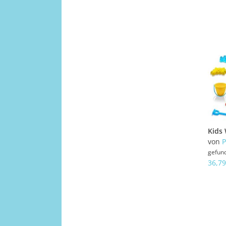
von
P
gefun
36,79