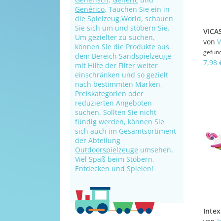
Genérico
. Tauchen Sie ein in
die Spielzeug.World, schauen
Sie sich um und stöbern Sie.
Um gezielter zu suchen,
von
V
können Sie die Produkte aus
gefun
dem Bereich Sandspielzeuge
7,98 
mit Hilfe der Filter weiter
einschränken und so gezielt
nach bestimmten Marken,
Preiskategorien oder
reduzierten Angeboten
suchen. Sollten Sie nicht
fündig werden, können Sie
sich auch im Gesamtsortiment
der Abteilung
Outdoorspielzeuge
umsehen.
Viel Spaß beim Stöbern,
Entdecken und Spielen!