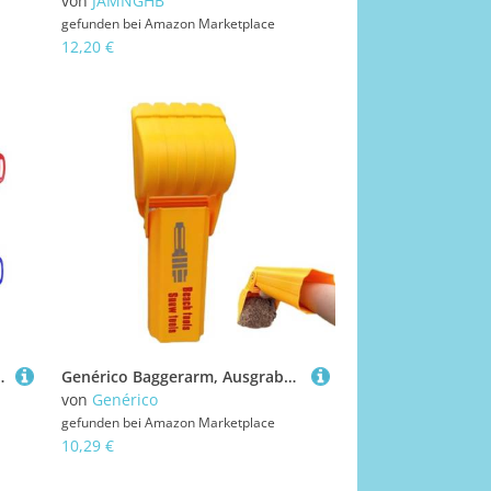
von
JAMNGHB
gefunden bei
Amazon Marketplace
12,20 €
z Und Strand Sandstrahlbauen Sommergartenspielzeug
Genérico Baggerarm, Ausgrabungsspielzeug, , kleine Kinder, große Schaufeln, Training, Griff, Bau, Schloss, Camping, , Aktivitäten, Spaß im Freien
von
Genérico
gefunden bei
Amazon Marketplace
10,29 €