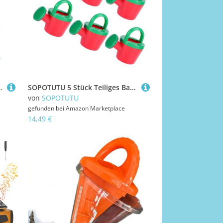
zeug für Kinder, Wasserfontäne für Sommer & Garten
SOPOTUTU 5 Stück Teiliges Badespielzeug Bunte Gießkannen aus Robustem Ergonomischer Griff Großer Wasserauslauf für Strand Garten und Badewanne Wasserspritzendes für Kleinkinder
von
SOPOTUTU
gefunden bei
Amazon Marketplace
14,49 €