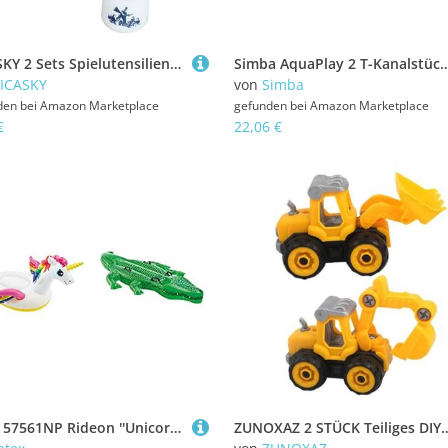
VICASKY 2 Sets Spielutensilien Kochgeschirr Zubehör Miniatur Werkzeuge Mikro Eimer Kochen Und Realistisch Für Puppenhaus Requisiten Dekoration Mini Rollenzubehör Küchenszene
Simba AquaPlay 2 T-Kanalstück 
ICASKY
von
Simba
den bei
Amazon Marketplace
gefunden bei
Amazon Marketplace
€
22,06 €
Intex 57561NP Rideon ''Unicorn'', 198x140x97cm & Giant Gator Ride-On - Aufblasbarer Reittier - 203 x 114 cm
ZUNOXAZ 2 STÜCK Teiliges DIY Baufahrzeug für Bunte Kunststoff Modelle mit Glatter Oberfläche Fördert Praktische 