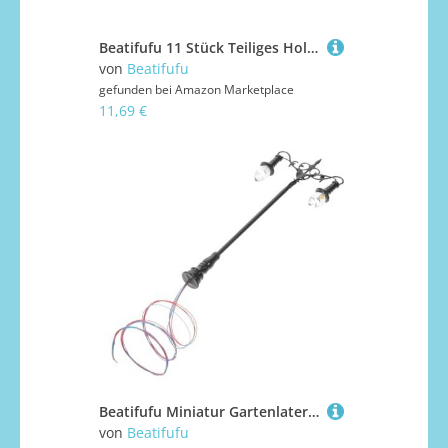
Beatifufu 11 Stück Teiliges Holzbaum Miniatur-landschaften Realistische Waldbaum-spielzeuge Einfach zu Montieren Vielfältige Modelle Natürliche Holzbäume für Zugstrecken und
von
Beatifufu
gefunden bei
Amazon Marketplace
11,69 €
Beatifufu Miniatur Gartenlaterne Modell Kompakte Mini Lampe mit Warmweißem Licht Stabile Basis für Puppenhaus und Sandtisch Dekoration Detailreiche DIY Miniatur Landschaftsbeleuchtung
von
Beatifufu