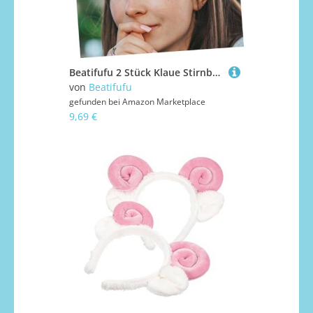
Beatifufu 2 Stück Klaue Stirnband tierische Ohren RAM Mädchen Cosplay Hörner Schafohren Stirnband für Erwachsene Haarreifen für Tierohren Pelz Cartoon-Tierkopfschmuck Stoff Gelb
von
Beatifufu
gefunden bei
Amazon Marketplace
9,69 €