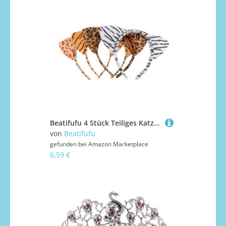
Beatifufu 4 Stück Teiliges Katzenohren stirnband mit Leopardenmuster Weiches Stoffhaarband Bequemes Cosplay accessoire für Erwachsene für Halloween Partys und Kostümfest
von
Beatifufu
gefunden bei
Amazon Marketplace
6,59 €