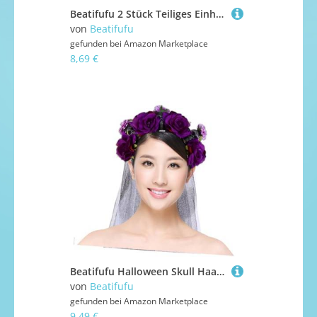
Beatifufu 2 Stück Teiliges Einhorn Haarreif für Mädchen Kreative Party Haarschmuck Weicher Langlebig und Bequem für Geburtstagsfeiern und Cosplay Schwarz und Rosa
von
Beatifufu
gefunden bei
Amazon Marketplace
8,69 €
Beatifufu Halloween Skull Haarreif mit Violetten Rosenblüten Leichtes Stirnband für Damen und Stilvolles Halloween Kostümzubehör für Partys Themenfeste und Fotoshootings Komfortabel zu
von
Beatifufu
gefunden bei
Amazon Marketplace
9,49 €