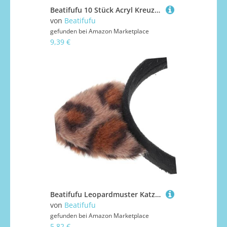
Beatifufu 10 Stück Acryl Kreuz Tortendeko Taufe Cake Topper Dekorative Kuchenstecker Christliche Kreuz-ornamente für Tauftorten Kommunion Babyparty Vielseitige Kuchendekoration
von
Beatifufu
gefunden bei
Amazon Marketplace
9,39 €
Beatifufu Leopardmuster Katzenohren Haarreif Damen Weiches Stirnband Bequem Flexibel für Festival Party Karneval Cosplay Tierohren Frisuraccessoire
von
Beatifufu
gefunden bei
Amazon Marketplace
5,82 €