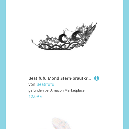
Beatifufu Mond Stern-brautkrone mit Funkelnden Kristallrhinestones Leichter Hochzeitstiaras Haarschmuck für Frauen Stilvolles Stirnband für Hochzeiten Halloween Cosplay und Bühnenauftritte
von
Beatifufu
gefunden bei
Amazon Marketplace
12,09 €