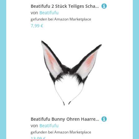
Beatifufu 2 Stück Teiliges Schafhorn Haarreifen Niedliches Cartoon Stirnband für Mädchen Weiches Party Kopfschmuck Einfach zu Tragen als Foto Requisite und Cosplay Accessoire
von
Beatifufu
gefunden bei
Amazon Marketplace
7,99 €
Beatifufu Bunny Ohren Haarreif Plüsch Stirnband Damen Party Accessoire Karneval Fasching Weihnachtsfeier Geschenkidee Cosplay Zubehör
von
Beatifufu
gefunden bei
Amazon Marketplace
13,09 €