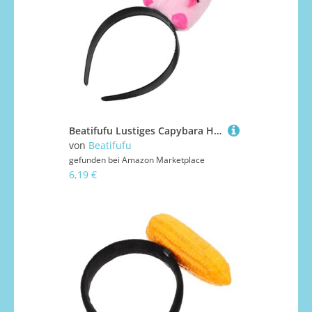
Beatifufu Lustiges Capybara Haarreifen Stirnband aus Leichtem für Party Kostüm Karneval und Alltag Bequemes Einfaches Aufsetzen als Foto requisite und Bühnenaccessoire
von
Beatifufu
gefunden bei
Amazon Marketplace
6,19 €