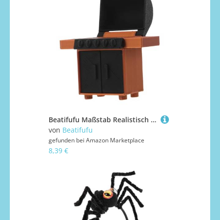
Beatifufu Maßstab Realistisch Tragbar für Puppenhaus Gartenszene Innovatives Küchenzubehör für Outdoor Diorama und Miniatur BBQ Zubehör
von
Beatifufu
gefunden bei
Amazon Marketplace
8,39 €