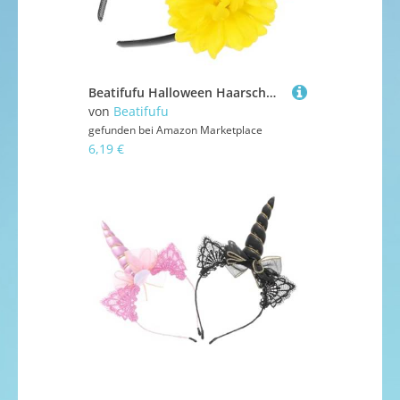
Beatifufu Halloween Haarschmuck Damen Skull Stirnband mit Rosenblüten Leichtes Party Headband für Tag der Toten Kostüm Karneval Verkleidung
von
Beatifufu
gefunden bei
Amazon Marketplace
6,19 €