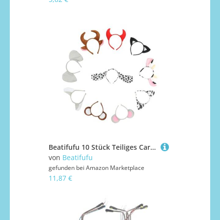
Beatifufu 10 Stück Teiliges Cartoon Tierohren Stirnband Weiches Plüsch Haarband für Party Kopfschmuck Vielseitig Verwendbar zum Schminken Waschen und Alltag für Halloween Valentinstag
von
Beatifufu
gefunden bei
Amazon Marketplace
11,87 €