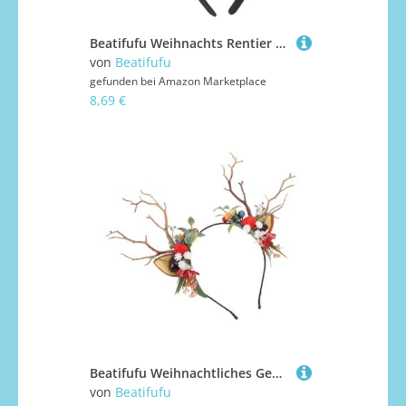
Beatifufu Weihnachts Rentier Geweih Haarreif aus Leichtem Material Langlebig mit Niedlichem Antler Design als Party Foto Requisite und Festliches Haaraccessoire für Winter und Xmas Feiern
von
Beatifufu
gefunden bei
Amazon Marketplace
8,69 €
Beatifufu Weihnachtliches Geweih Haarreif mit Zweig Design Einzigartiges Party Kopfschmuck für Erwachsene Stirnband für Karneval Cosplay und Festliche Anlässe
von
Beatifufu