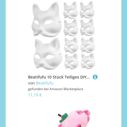
Beatifufu 10 Stück Teiliges DIY Tiermasken aus Papier für Erwachsene Unbemalte Katzen und Fuchsmaske zum Bemalen Leichte Sichere Masken für Karneval Halloween und Partyspaß
von
Beatifufu
gefunden bei
Amazon Marketplace
11,19 €