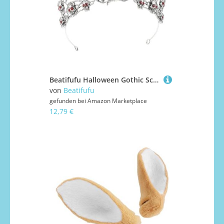
Beatifufu Halloween Gothic Schädel Krone mit Funkelnden Strasssteinen Leichter Robuster Legierungs-haarschmuck für Festbankette Cosplay und Halloween-partys Auffälliges Design mit Roten
von
Beatifufu
gefunden bei
Amazon Marketplace
12,79 €