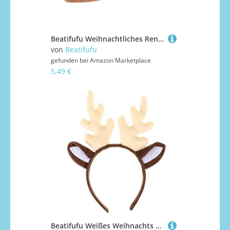
Beatifufu Weihnachtliches Rentier Geweih Haarreif Kinderfest Stirnband Passend für Kostüm Party Haarschmuck Junge Mädchen Spaß Accessoire
von
Beatifufu
gefunden bei
Amazon Marketplace
5,49 €
Beatifufu Weißes Weihnachts Hirschgeweih Stirnband aus Leichtem Sicherem Material Weihnachtlicher Haarschmuck für Mädchen und Damen Festliche Partydekoration und Foto Requisite