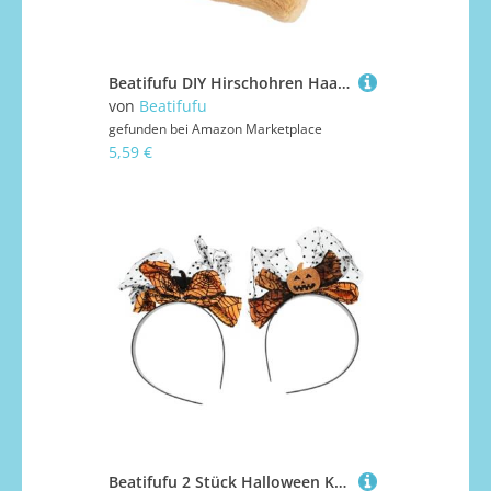
Beatifufu DIY Hirschohren Haarreif Braune Kostüm Party Haar Accessoires Robustes Material für Halloween Weihnachtsfeier Geburtstagsfeier Individuelles Kopfschmuck Basteln
von
Beatifufu
gefunden bei
Amazon Marketplace
5,59 €
Beatifufu 2 Stück Halloween Kürbis Haarreif Teiliges Bowknot Mesh Stirnband Haarschmuck für Mädchen und Frauen Leichte Mittlere Geeignet für Party Cosplay und Gruselige Kostümaccessoires