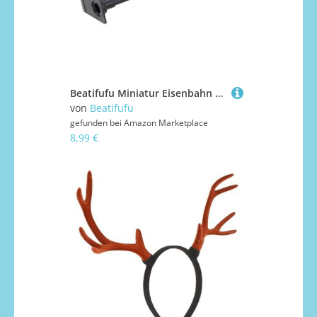
Beatifufu Miniatur Eisenbahn Modell Grün gelb rot Langlebiges Sandtisch Zubehör DIY Verkehrsampel für Puppenhaus Dekoration Realistisches Modellbahngelände Ornament
von
Beatifufu
gefunden bei
Amazon Marketplace
8,99 €