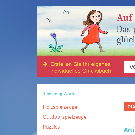
Spielzeug.World
Holzspielzeuge
QIA
Outdoorspielzeuge
Puzzles
Art