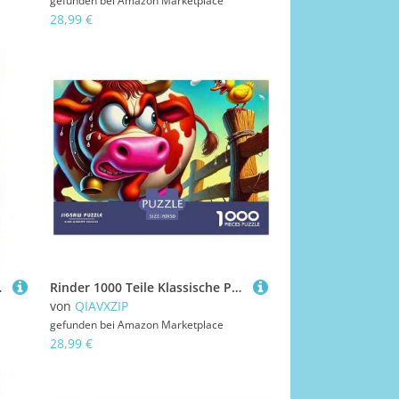
gefunden bei
Amazon Marketplace
28,99 €
ssabbau-Spielzeug 70x50cm/1000pcs
Rinder 1000 Teile Klassische Puzzle Tier Für Erwachsene Und Kinder, Teile Passen Perfekt Zusammen, Geschicklichkeitsspiel, Premium Quality, Stressabbau-Spielzeug 70x50cm/1000pcs
von
QIAVXZIP
gefunden bei
Amazon Marketplace
28,99 €