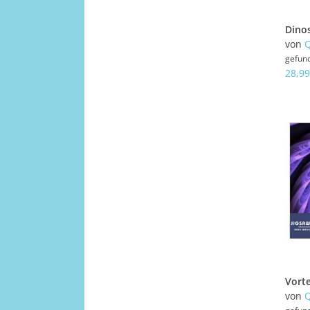
von
Q
gefun
28,99
von
Q