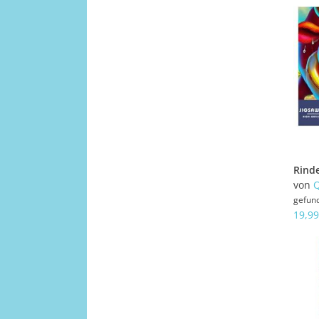
von
Q
gefun
19,99