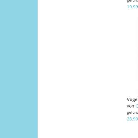
gefun
19,99
von
Q
gefun
28,99