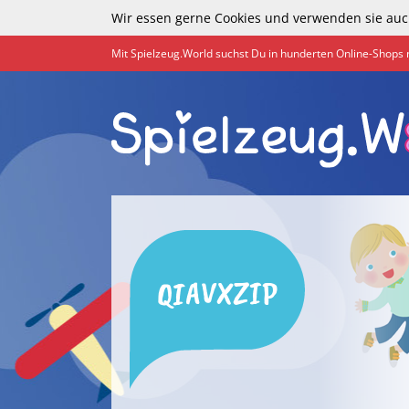
Wir essen gerne Cookies und verwenden sie auc
Mit Spielzeug.World suchst Du in hunderten Online-Shops 
QIAVXZIP