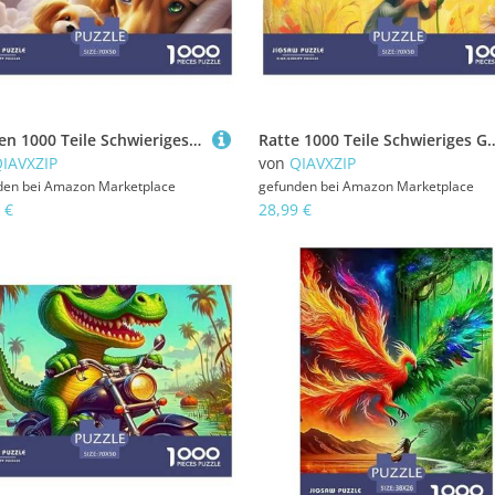
Welpen 1000 Teile Schwieriges Großes Puzzle Tier Für Erwachsene, Familien, Teile Passen Perfekt Zusammen, Geschicklichkeitsspiel, Premium Quality, Stressabbau-Spielzeug 70x50cm/1000pcs
Ratte 1000 Teile Schwieriges Großes Puzzle Für Erwachsene Und Kinder, Teile Passen Perfekt Zusammen, Geschicklichk
IAVXZIP
von
QIAVXZIP
den bei
Amazon Marketplace
gefunden bei
Amazon Marketplace
 €
28,99 €