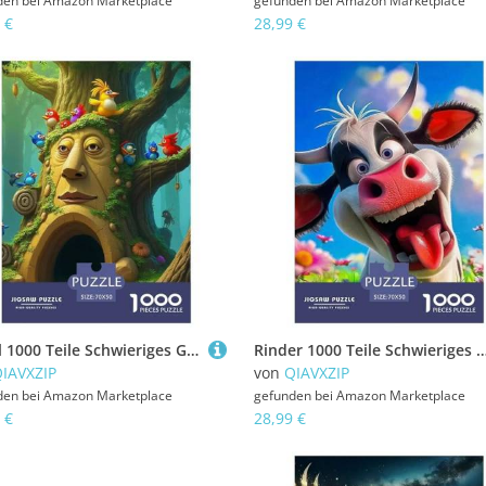
den bei
Amazon Marketplace
gefunden bei
Amazon Marketplace
 €
28,99 €
Vogel 1000 Teile Schwieriges Großes Puzzle Tier Für Erwachsene, Familien, Teile Passen Perfekt Zusammen, Geschicklichkeitsspiel, Premium Quality, Stressabbau-Spielzeug 70x50cm/1000pcs
Rinder 1000 Teile Schwieriges Großes Puzzle Tier Ab 14 Jahren, Teile Passen Perfekt Zusammen, Geschicklichkeitsspiel, Perfekt Für Spieleabende, Stre
IAVXZIP
von
QIAVXZIP
den bei
Amazon Marketplace
gefunden bei
Amazon Marketplace
 €
28,99 €