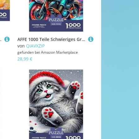
eitsspiel, Perfekt Für Spieleabende, Pädagogisches 70x50cm/1000pcs
AFFE 1000 Teile Schwieriges Großes Puzzle Tier Ab 14 Jahren, Teile Passen Perfekt Zusammen, Geschicklichkeitsspiel, Perfekt Für Spieleabende, Pädagogisches 70x50cm/1000pcs
von
QIAVXZIP
gefunden bei
Amazon Marketplace
28,99 €