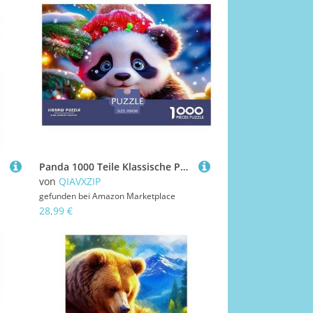
Panda 1000 Teile Klassische Puzzle Tier Ab 14 Jahren, Teile Passen Perfekt Zusammen, Geschicklichkeitsspiel, Perfekt Für Spieleabende, Pädagogisches 70x50cm/1000pcs
von
QIAVXZIP
gefunden bei
Amazon Marketplace
28,99 €