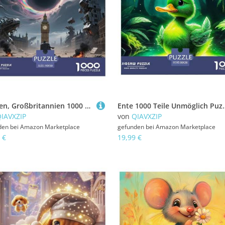
Big Ben, Großbritannien 1000 Teile Unmöglich Puzzles, Familien, Teile Passen Perfekt Zusammen, Geschicklichkeitsspiel, Premium Quality, Pädagogisches 70x50cm/1000pcs
Ente 1000 Teile Unmöglich Puzzles Tier Für Die Ganze Familie, Teile Passen Per
IAVXZIP
von
QIAVXZIP
den bei
Amazon Marketplace
gefunden bei
Amazon Marketplace
 €
19,99 €