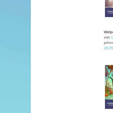
von
Q
gefun
28,99