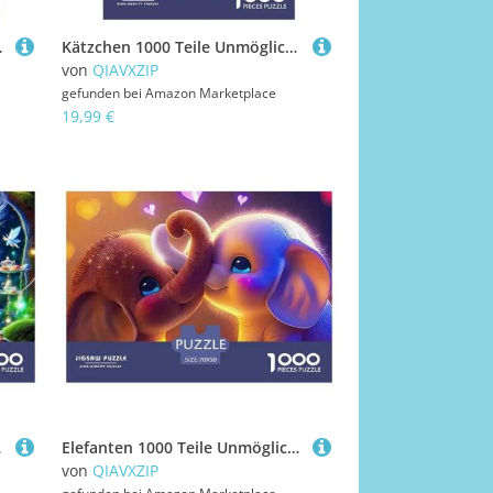
ty, Pädagogisches 38x26cm/1000pcs
Kätzchen 1000 Teile Unmöglich Puzzles Tier Für Erwachsene, Familien, Teile Passen Perfekt Zusammen, Geschicklichkeitsspiel, Perfekt Für Spieleabende, Pädagogisches 38x26cm/1000pcs
von
QIAVXZIP
gefunden bei
Amazon Marketplace
19,99 €
70x50cm/1000pcs
Elefanten 1000 Teile Unmöglich Puzzles Tier Ab 14 Jahren, Teile Passen Perfekt Zusammen, Geschicklichkeitsspiel, Premium Quality, Stressabbau-Spielzeug 70x50cm/1000pcs
von
QIAVXZIP