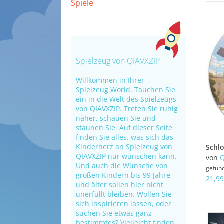
Spiele
Spielzeug von QIAVXZIP
Willkommen in Ihrer
Spielzeug.World. Tauchen Sie
ein in die Welt des Spielzeugs
von QIAVXZIP. Treten Sie ruhig
näher, schauen Sie und
staunen Sie. Auf dieser Seite
finden Sie alles, was sich das
Kinderherz an Spielzeug von
QIAVXZIP nur wünschen kann.
von
Q
Und auch die Wünsche von
gefun
großen Kindern bis 99 Jahre
21,99
und älter sollen hier nicht
unerfüllt bleiben. Wollen Sie
sich inspirieren lassen, oder
suchen Sie etwas ganz
bestimmtes? Vielleicht finden