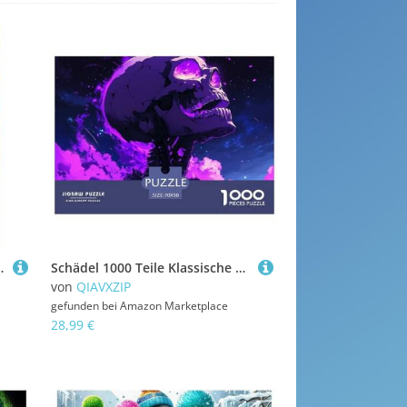
spiel, Perfekt Für Spieleabende, Pädagogisches 70x50cm/1000pcs
Schädel 1000 Teile Klassische Puzzle Für Die Ganze Familie, Teile Passen Perfekt Zusammen, Geschicklichkeitsspiel, Premium Quality, Stressabbau-Spielzeug 70x50cm/1000pcs
von
QIAVXZIP
gefunden bei
Amazon Marketplace
28,99 €