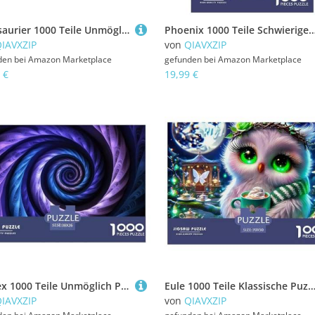
Dinosaurier 1000 Teile Unmöglich Puzzles Tier Für Die Ganze Familie, Teile Passen Perfekt Zusammen, Geschicklichkeitsspiel, Perfekt Für Spieleabende, Pädagogisches 70x50cm/1000pcs
Phoenix 1000 Teile Schwieriges Großes Puzzle Tier Für Erwachsene Und Kinder, Teile Passen Perfekt Zusammen, Geschicklichkeitsspiel, Premium Quali
IAVXZIP
von
QIAVXZIP
den bei
Amazon Marketplace
gefunden bei
Amazon Marketplace
 €
19,99 €
Vortex 1000 Teile Unmöglich Puzzles Für Erwachsene, Familien, Teile Passen Perfekt Zusammen, Geschicklichkeitsspiel, Premium Quality, Pädagogisches 38x26cm/1000pcs
Eule 1000 Teile Klassische Puzzle Tier Ab 14 Jahren, Teile Passen Perfekt Zusammen, Geschicklichkeitsspiel, Premium Quality, Stressabbau-Spielzeug 
IAVXZIP
von
QIAVXZIP