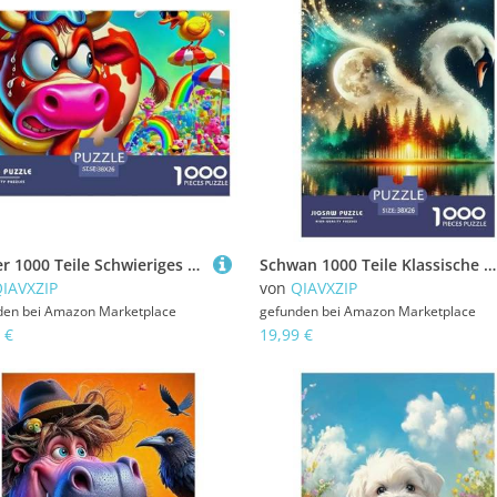
Rinder 1000 Teile Schwieriges Großes Puzzle Tier Ab 14 Jahren, Teile Passen Perfekt Zusammen, Geschicklichkeitsspiel, Premium Quality, Stressabbau-Spielzeug 38x26cm/1000pcs
Schwan 1000 Teile Klassische Puzzle Tier Für Die Ganze Familie, Teile Passen Perfekt Zusammen, Geschicklichkeitsspiel, Premium Quality, Stressabbau-Spielzeug 38x26cm/1000pcs
IAVXZIP
von
QIAVXZIP
den bei
Amazon Marketplace
gefunden bei
Amazon Marketplace
 €
19,99 €