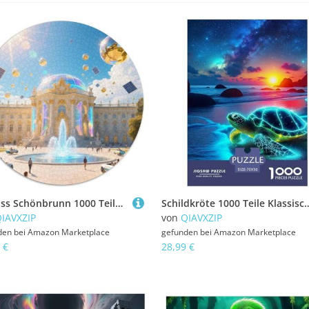
Schloss Schönbrunn 1000 Teile Künstlerisches Jigsaw Puzzle Runde Puzzles Schwieriges Großes Stressabbau-Spielzeug Für Erwachsene Kinder Kreativ 1000pcs (67.5x67.5cm)
Schildkröte 1000 Teile Klassische Puzzle Tier Ab 14 Jahren, Teile Passen Perfekt Zusammen, Geschicklichkeits
IAVXZIP
von
QIAVXZIP
den bei
Amazon Marketplace
gefunden bei
Amazon Marketplace
 €
28,99 €