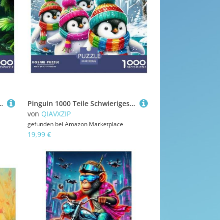
fekt Zusammen, Geschicklichkeitsspiel, Perfekt Für Spieleabende, Pädagogisches 38x26cm/1000pcs
Pinguin 1000 Teile Schwieriges Großes Puzzle Tier Für Die Ganze Familie, Teile Passen Perfekt Zusammen, Geschicklichkeitsspiel, Premium Quality, Stressabbau-Spielzeug 38x26cm/1000pcs
von
QIAVXZIP
gefunden bei
Amazon Marketplace
19,99 €