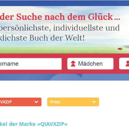
VXZIP
Preis
ikel der Marke
»QIAVXZIP«