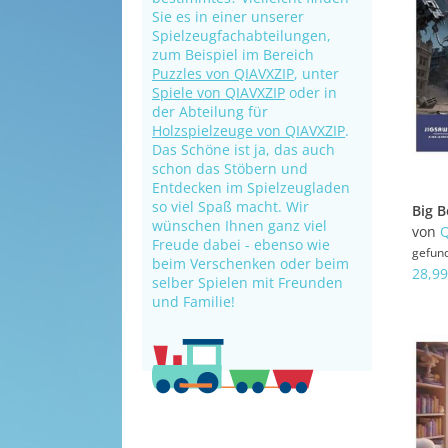
Sie es in einer unserer
Spielzeugfachabteilungen,
zum Beispiel im Bereich
Puzzles von QIAVXZIP
, unter
Spiele von QIAVXZIP
oder in
der Abteilung für
Holzspielzeuge von QIAVXZIP
.
Das Schöne ist ja, das auch
schon das Stöbern und
Entdecken im Spielzeugladen
so viel Spaß macht. Wir
wünschen Ihnen ganz viel
von
Q
Freude dabei - ebenso wie
gefun
beim Verschenken oder beim
28,99
selber Spielen mit Freunden
und Familie!