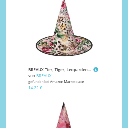
BREAUX Tier, Tiger, Leopardenmuster, Rose, Blumendruck, Halloween, Hexe und Zaubererhut, Hexenkostüm für Themendekoration, Halloween-Party
von
BREAUX
gefunden bei
Amazon Marketplace
14,22 €