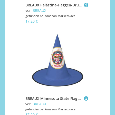
BREAUX Palästina-Flaggen-Druck, Halloween-Hexe und Zaubererhut, Hexenkostüm für Themendekoration, Halloween-Party
von
BREAUX
gefunden bei
Amazon Marketplace
17,20 €
BREAUX Minnesota State Flag Print Halloween Hexe und Zauberer Hut Hexenkostüm für Themendekoration Halloween Party
von
BREAUX
gefunden bei
Amazon Marketplace
17,20 €