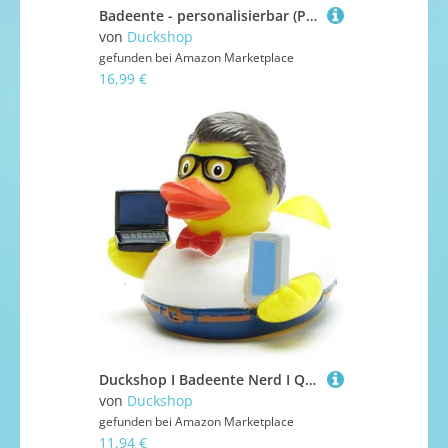
Badeente - personalisierbar (Paris Ente)
von
Duckshop
gefunden bei
Amazon Marketplace
16,99 €
Duckshop I Badeente Nerd I Quietscheente IT-Spezialist I L: 9 cm I inkl. Quietscheentchen-Schlüsselanhänger im Set I Badespielzeug I Geschenk Computer-Freaks I Präsent ITler I
von
Duckshop
gefunden bei
Amazon Marketplace
11,94 €