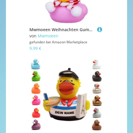
Mwmoeen Weihnachten Gummiente Autodekoration, Gelbe Quietscheente Duck Armaturenbrett Ornamente，EIN Weihnachtshut Schal Sonnenbrille tragenfür Weihnachtsdekoration Wohndekorationen für Erwachsene
von
Mwmoeen
gefunden bei
Amazon Marketplace
9,99 €