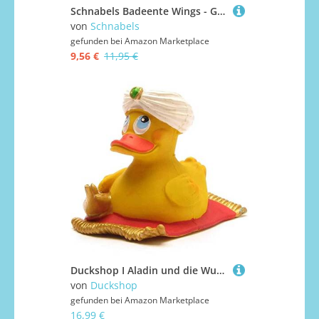
Schnabels Badeente Wings - Geschenk für Geburt Geburtstag Namenstag Kinder Baby Freund-in Mädchen Junge - lustig originell Glücksbringer - Spielzeug Quietsche-Ente Deko Badewanne (Glitzer-Gold)
von
Schnabels
gefunden bei
Amazon Marketplace
9,56 €
11,95 €
Duckshop I Aladin und die Wunderlampe I Badeente I Quietscheente I L: 10,5 cm
von
Duckshop
gefunden bei
Amazon Marketplace
16,99 €