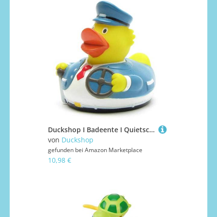
Duckshop I Badeente I Quietscheente I Ente Busfahrer - L: 7,5 cm - inkl. Badeenten-Schlüsselanhänger im Set
von
Duckshop
gefunden bei
Amazon Marketplace
10,98 €