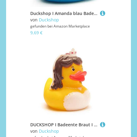
Duckshop I Amanda blau Badeente I Quietscheente I L: 8,5 cm
von
Duckshop
gefunden bei
Amazon Marketplace
9,69 €
DUCKSHOP I Badeente Braut I Quietscheente I L: 7,5 cm - inkl. Badeenten-Schlüsselanhänger im ST
von
Duckshop