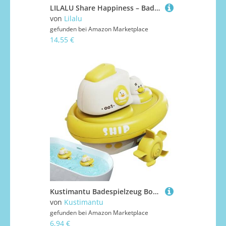
LILALU Share Happiness – Badeente für Kinder und Erwachsene – Quietscheente – Black Star Ente
von
Lilalu
gefunden bei
Amazon Marketplace
14,55 €
Kustimantu Badespielzeug Boote – Wasserspiel-Spielzeug für Badewanne | lustiges Badespiel mit interaktiver Kurbel für Spaß im Innenbereich für Mädchen und zu Hause Dusche
von
Kustimantu
gefunden bei
Amazon Marketplace
6,94 €