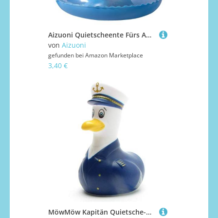
Aizuoni Quietscheente Fürs Auto, Rubber Duck Auto Ornamente - Lustige Enten-Ornamente Für Auto-Armaturenbrett-Raum-Tischdekorationen
von
Aizuoni
gefunden bei
Amazon Marketplace
3,40 €
MöwMöw Kapitän Quietsche-Möwe I Badeente I Quietscheente I H: 11 cm