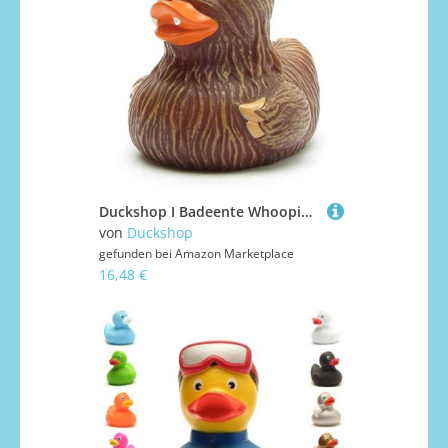
Duckshop I Badeente Whooping I Spa-Wars Quietscheente L: 8 cm I inkl. Quietscheentchen-Schlüsselanhänger im Set I Geschenk Science-Fiction Fans I Präsent Sammler
von
Duckshop
gefunden bei
Amazon Marketplace
16,48 €