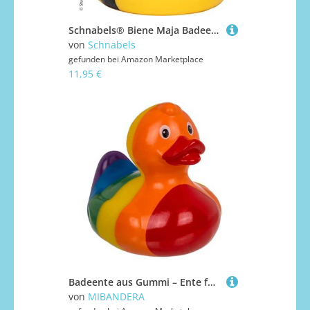
Schnabels® Biene Maja Badeente - Das Original im gelb-schwarzen Design
von
Schnabels
gefunden bei
Amazon Marketplace
11,95 €
Badeente aus Gummi – Ente fürs Auto, wasser- und schmutzabweisend, ideal für das Baden des Babys, ab 6 Monaten, EU-zertifiziert (Regenbogenkätzchen)
von
MIBANDERA