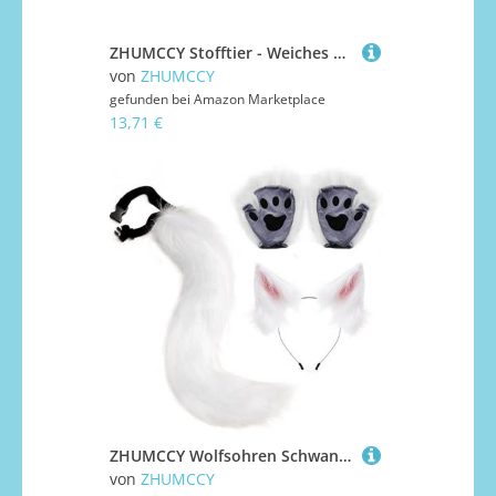
ZHUMCCY Stofftier - Weiches Kuscheltier Grusel Fledermäuse - Gespenstische Puppe Sammlerdekoration Für Geburtstag Weihnachten Ostern Kinder
von
ZHUMCCY
gefunden bei
Amazon Marketplace
13,71 €
ZHUMCCY Wolfsohren Schwanz Und Handschuhe Set - Schwanz Mit Klemme Ohrspangen Und Handschuhe Aus Kunstfell | Einfach Anzuziehendes Cosplay Für Bühne Karneval Anime-Cosplay
von
ZHUMCCY