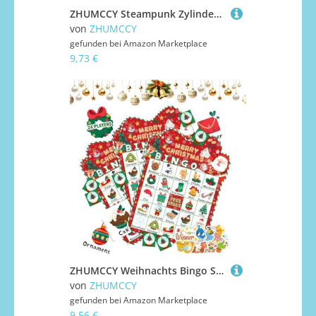
ZHUMCCY Steampunk Zylinderhut,Großkrempige Hüte - Mit Schutzbrille Deko Für Cosplay Modenschauen Fasching Karneval Fest
von
ZHUMCCY
gefunden bei
Amazon Marketplace
9,73 €
ZHUMCCY Weihnachts Bingo Spiele Set - Winterfest Bingospiel Gesellschaftsspiel | Lustige Aktivitäten Für Schule Reise Fest Party Karneval Kinder Outdoor Indoor Familien Events
von
ZHUMCCY
gefunden bei
Amazon Marketplace
9,56 €