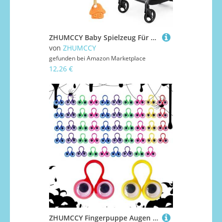
ZHUMCCY Baby Spielzeug Für Kinderwagen,Hängendes Spielzeug Mit Musikfunktion Für Autositze Kleinkinder - Bauernhof-Motiv In Schirmförmigem Design, Kinderwagen-Zubehör Für Unterwegs
von
ZHUMCCY
gefunden bei
Amazon Marketplace
12,26 €
ZHUMCCY Fingerpuppe Augen - 50 Stück Kinder-Augenringe - 6-Farben Fingerpuppen-Ringe als Partyspielfiguren und Geschenkartikel für Kindergeburtstagsfeiern und Schulklassen