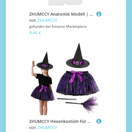
ZHUMCCY Anatomie Modell | Menschliches Verdauungssystem Puzzle Deko | Lehrspielzeug Für Kinder Schüler Und Lehrer
von
ZHUMCCY
gefunden bei
Amazon Marketplace
9,46 €
ZHUMCCY Hexenkostüm Für Mädchen | Mädchen Halloween Rock Cosplay Set,Spinnennetz-Hexenoutfit Für Schule, Karneval & Theater
von
ZHUMCCY