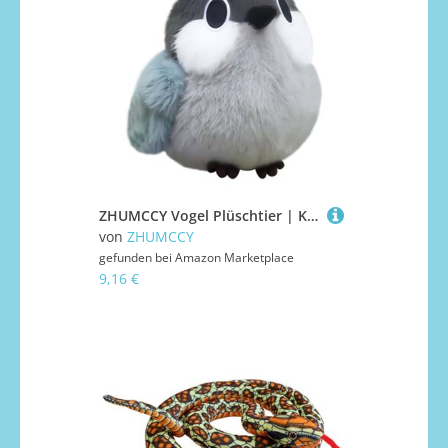
ZHUMCCY Vogel Plüschtier | Kuschelweiches Vogel Spielzeug Als Tischdekoration | Sammeldekoration Für Zuhause, Niedliches Stofftier Für Kinderzimmer Wohnzimmer Schlafzimmer Arbeitszimmer
von
ZHUMCCY
gefunden bei
Amazon Marketplace
9,16 €