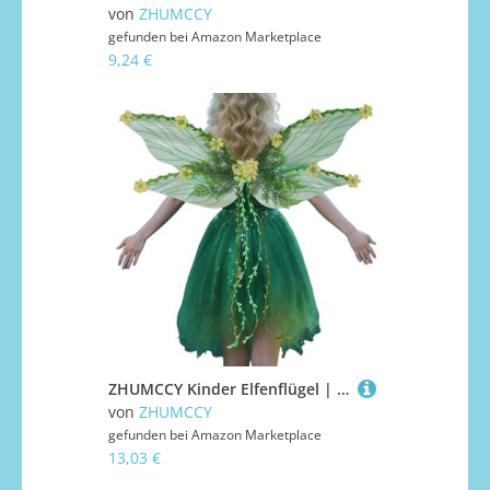
von
ZHUMCCY
gefunden bei
Amazon Marketplace
9,24 €
ZHUMCCY Kinder Elfenflügel | Schmetterlingsflügel Mit 3D Blumen Und Blättern,Feenkostüm Zubehör Für Damen Mädchen Halloween Festival Cosplay Deko
von
ZHUMCCY
gefunden bei
Amazon Marketplace
13,03 €