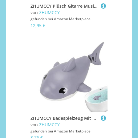
ZHUMCCY Plüsch Gitarre Musikinstrument Kuscheltier,Niedliches Kuscheliges Gitarrenkissen Musikinstrument | Realistische Plüschpuppe Wohnaccessoire für Jugendliche Mädchen Männer Frauen Erwachsene
von
ZHUMCCY
gefunden bei
Amazon Marketplace
12,95 €
ZHUMCCY Badespielzeug Mit Aufziehmechanismus - Süßes Schwimmendes Baby Badespielzeug - Automatisches Tier Für 1-3 Jahre Badewanne Dusche Pool Geburtstag Weihnachten
von
ZHUMCCY
gefunden bei
Amazon Marketplace
3,76 €