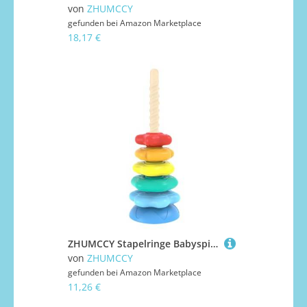
von
ZHUMCCY
gefunden bei
Amazon Marketplace
18,17 €
ZHUMCCY Stapelringe Babyspielzeug - Motorik Spielzeug Drehbar Stapelringe - Blocks Sensory Play Tower Activity Cube for Sorting Development Fine Motor Skills Girl Boy
von
ZHUMCCY
gefunden bei
Amazon Marketplace
11,26 €