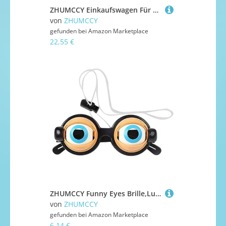
ZHUMCCY Einkaufswagen Für Kinder,Rollenspiel Einkaufswagen Spielset - Pädagogisches Küchenspielzeug Rollenspiel für Kinder Vorschule Lernaktivitäten Geburtstag Feiertag Zuhause Kindergarten
von
ZHUMCCY
gefunden bei
Amazon Marketplace
22,55 €
ZHUMCCY Funny Eyes Brille,Lustige Brille Streich Spielzeug | Gag Accessoire Kostümzubehör für Halloween Partys Themenfeste Cosplay Fotografie Geburtstag
von
ZHUMCCY
gefunden bei
Amazon Marketplace
6,14 €