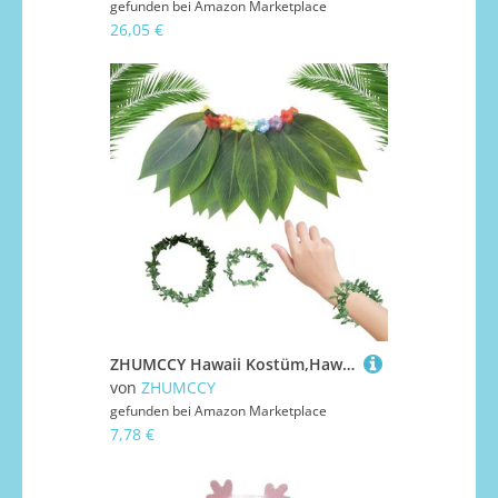
gefunden bei
Amazon Marketplace
26,05 €
ZHUMCCY Hawaii Kostüm,Hawaii Gras Armbänder - Leichtes Atmungsaktives Tropenkleid Mit Realistischem Blattdesign Stirnband Für Familienfeiern Geburtstag Hochzeit Poolparty
von
ZHUMCCY
gefunden bei
Amazon Marketplace
7,78 €