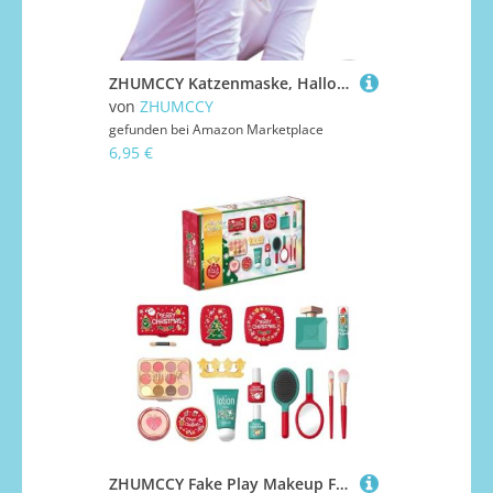
ZHUMCCY Katzenmaske, Halloween, Cosplay-Masken, Zubehör für Bühnenshow, Party, Festival, Feier, Cosplay, Maskerade, Urlaub, Familientreffen
von
ZHUMCCY
gefunden bei
Amazon Marketplace
6,95 €
ZHUMCCY Fake Play Makeup Für Mädchen, Spielschminke Für Kinder, Prinzessinnen Schminke Für Enkelin Nichte Kinder Jugendliche