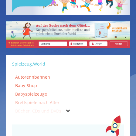
Spielzeug.World
Autorennbahnen
Baby-Shop
Babyspielzeuge
Brettspiele nach Alter
Bücher, CDs und DVDs
Falten & Kleben
Fidget Spinner