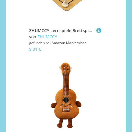
ZHUMCCY Lernspiele Brettspiele,Gesellschaftsspiel Für Familien | Tragbares Spielzeug Für Erwachsene Anfänger Kinder Zuhause Familienunterhaltung Partyspaß Ab 4 Jahren
von
ZHUMCCY
gefunden bei
Amazon Marketplace
9,01 €