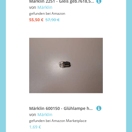
Märklin 2251 - Gleis geb.r618,5 mm,30 Gr., Inhalt 10 Stück
von
Märklin
gefunden bei
Amazon
55,50 €
57,90 €
Märklin 600150 - Glühlampe hell, 19V-BA5S
von
Märklin
gefunden bei
Amazon Marketplace
1,69 €