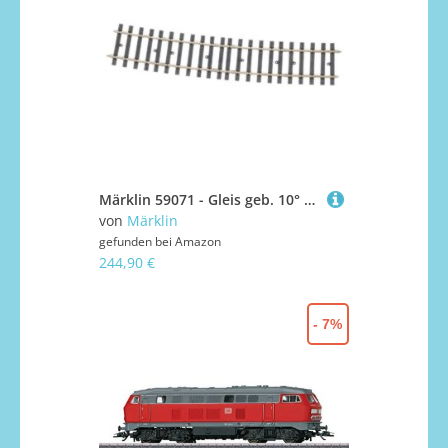
Märklin 59071 - Gleis geb. 10° 2461 mm(H1079), Inhalt 10 Stück, Spur 1
von
Märklin
gefunden bei
Amazon
244,90 €
- 7%