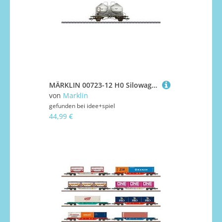
MÄRKLIN 00723-12 H0 Silowagen Ucs 908 #12, Eva, Ep. IV
von
Marklin
gefunden bei
idee+spiel
44,99 €