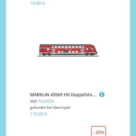
19,89 €
MÄRKLIN 43569 H0 Doppelstock-Steuerwagen 2. Klasse, DB AG, Ep. VI
von
Marklin
gefunden bei
idee+spiel
119,00 €
- 23%