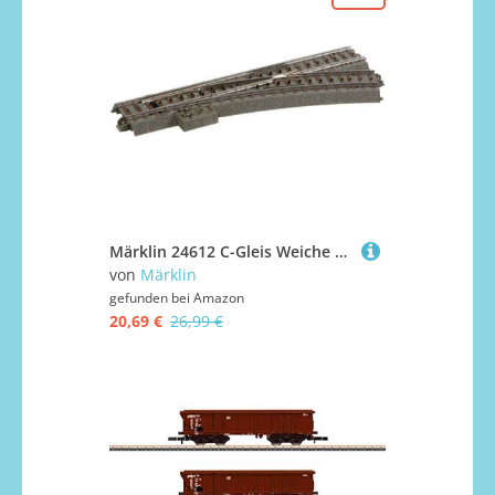
Märklin 24612 C-Gleis Weiche rechts – manuelle Steuerung mit Handschalthebel – Länge 188,3 mm – Radius R2 437,5 mm/24,3° – Spur H0 – ab 15 Jahren
von
Märklin
gefunden bei
Amazon
20,69 €
26,99 €