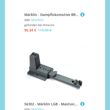
Märklin - Dampflokomotive BR 89.0 DB, Ep.III & Gepäckwagen grün - Modell-Eisenbahn-Zug - Kinder - Unisex
von
Märklin
gefunden bei
Amazon
95,34 €
113,98 €
56302 - Märklin LGB - Mastsockel
von
Märklin