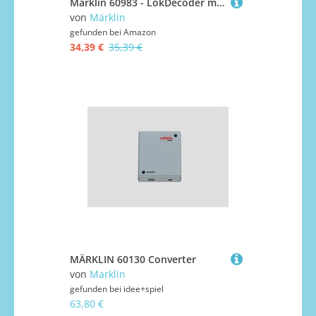
Märklin 60983 - LokDecoder mLD/3 m.Kabel u.Stecker
von
Märklin
gefunden bei
Amazon
34,39 €
35,39 €
MÄRKLIN 60130 Converter
von
Marklin
gefunden bei
idee+spiel
63,80 €