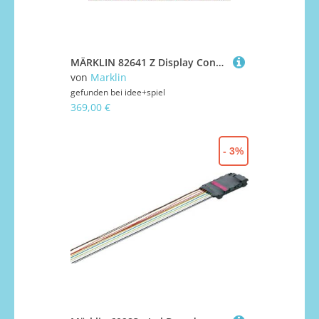
MÄRKLIN 82641 Z Display Containertragwagen Sgns 691, DB AG, Ep. VI
von
Marklin
gefunden bei
idee+spiel
369,00 €
- 3%