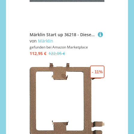
Märklin Start up 36218 - Diesellokomotive BR 216, DB AG, Ep.V
von
Märklin
gefunden bei
Amazon Marketplace
112,95 €
122,05 €
- 11%