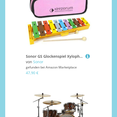
Sonor GS Glockenspiel Xylophon bunt 11 Töne, von c3 bis f4 + keepdrum Tasche Pink
von
Sonor
gefunden bei
Amazon Marketplace
47,90 €