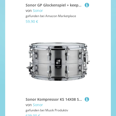
Sonor GP Glockenspiel + keepdrum Trage-Tasche Pink
von
Sonor
gefunden bei
Amazon Marketplace
59,90 €
Sonor Kompressor KS 14X08 SDA Aluminium Snare Snare Drum
von
Sonor
gefunden bei
Musik Produktiv
639,00 €