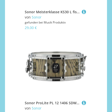
Sonor Meisterklasse KS30 L fis2 Single Bar Chime Soprano Klingende
von
Sonor
gefunden bei
Musik Produktiv
29,00 €
Sonor ProLite PL 12 1406 SDWD SNT Snow Tiger 14" x 6" Snare Drum
von
Sonor