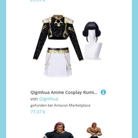
Qigmhua Anime Cosplay Rumi/Mira/Zoey Kostüm Mit Zubehör Anime Idol Kostüm Halloween für Frauen Cosplay Schwarz und Goldfarben Kleid
von
Qigmhua
gefunden bei
Amazon Marketplace
77,07 €