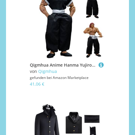
Qigmhua Anime Hanma Yujiro Figur Action Bewegliches Austauschbares Gesicht Hanma Yujiro Statue, PVC Figurine 19cm Modell Schlafzimmer Ornament
von
Qigmhua
gefunden bei
Amazon Marketplace
41,06 €