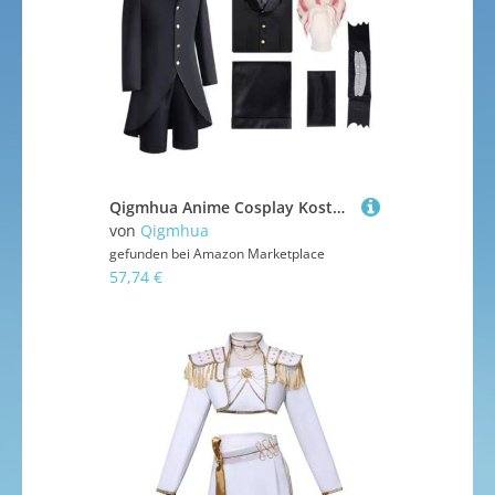
Qigmhua Anime Cosplay Kostüm Okarun - Anime Männer Halloween Kostüm Takakura Ken Cosplay Uniforme Spezial-Plus-Stil Caprihose/Hosen Ver.
von
Qigmhua
gefunden bei
Amazon Marketplace
57,74 €