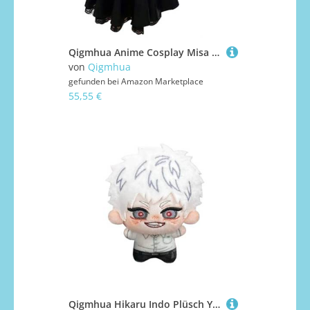
Qigmhua Anime Cosplay Misa Amane Gothic Kleid Halloween Kostüm Misa Amane Schuluniform Ballkleid Weste Oberteil Rock Anzug
von
Qigmhua
gefunden bei
Amazon Marketplace
55,55 €
Qigmhua Hikaru Indo Plüsch Yoshiki Tsujinaka Gefüllt Figur Kawaii Mini Kissen 10cm PP-Baumwolle Kreatives Anhänger Bag Ornamente