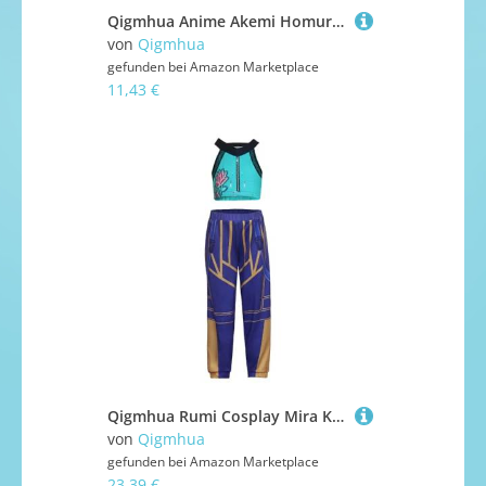
Qigmhua Anime Akemi Homura Cosplay Kostüm Uniform Kleid Anzug Komplettset Set für Halloween Karneval Party Dress Up Outfit
von
Qigmhua
gefunden bei
Amazon Marketplace
11,43 €
Qigmhua Rumi Cosplay Mira Kostüm Zoey cosplay Outfits Anime Idol-Auftritte Bühnenuniform Bandauftritte Anzug Carnival Halloween
von
Qigmhua
gefunden bei
Amazon Marketplace
23,39 €