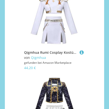
Qigmhua Rumi Cosplay Kostüm Mira/Zoey Anzug Anime Cosplay Damen Kleid Weißer Stil Uniform Halloween Idol-Outfits Komplette Sets
von
Qigmhua
gefunden bei
Amazon Marketplace
44,20 €