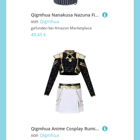
Qigmhua Nanakusa Nazuna Figur Anime Niedliches Figuren Mädchen Statue Nanakusa Nazuna Handmade Sitzend Modell Schreibtisch Dekor
von
Qigmhua
gefunden bei
Amazon Marketplace
49,45 €
Qigmhua Anime Cosplay Rumi/Mira/Zoey Kostüm Mit Zubehör Anime Idol Kostüm Halloween für Frauen Cosplay Schwarz und Goldfarben Kleid
von
Qigmhua