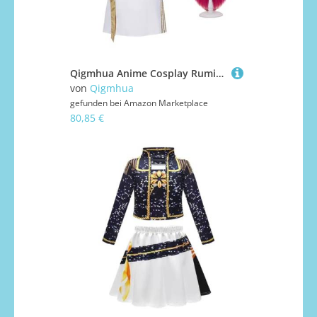
Qigmhua Anime Cosplay Rumi/Mira/Zoey Kostüm Mit Zubehör Anime Idol Kostüm Halloween für Frauen Cosplay Schwarz und Goldfarben Kleid
von
Qigmhua
gefunden bei
Amazon Marketplace
80,85 €