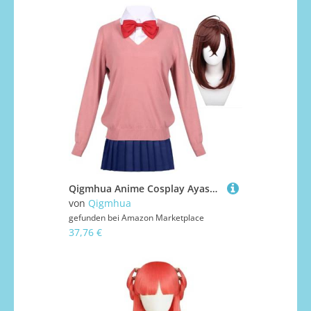
Qigmhua Anime Cosplay Ayase Momo/Okarun Kostüm Anime Japanische Schuluniform Cosplay Outfits Halloween Anzug Damen Herren
von
Qigmhua
gefunden bei
Amazon Marketplace
37,76 €