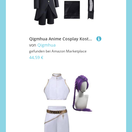
Qigmhua Anime Cosplay Kostüm Okarun - Anime Männer Halloween Kostüm Takakura Ken Cosplay Uniforme Spezial-Plus-Stil Caprihose/Hosen Ver.
von
Qigmhua
gefunden bei
Amazon Marketplace
44,59 €