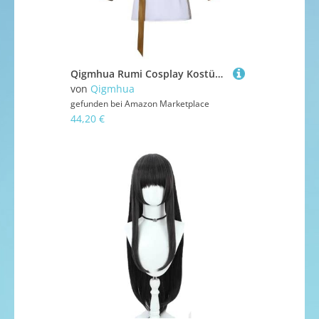
Qigmhua Rumi Cosplay Kostüm Mira/Zoey Anzug Anime Cosplay Damen Kleid Weißer Stil Uniform Halloween Idol-Outfits Komplette Sets
von
Qigmhua
gefunden bei
Amazon Marketplace
44,20 €