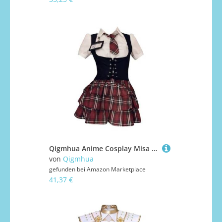
Qigmhua Anime Cosplay Misa Amane Gothic Kleid Halloween Kostüm Misa Amane Schuluniform Ballkleid Weste Oberteil Rock Anzug
von
Qigmhua
gefunden bei
Amazon Marketplace
41,37 €