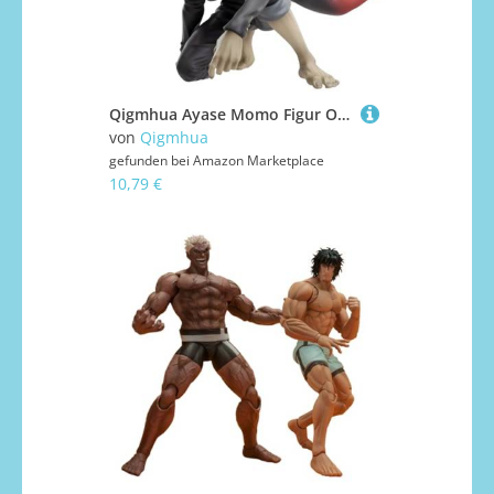
Qigmhua Ayase Momo Figur Okarun Anime Actionfigur Statue Kniend Modell Desktop Figurine Sammlerstück Dekoration Geschenk 11cm
von
Qigmhua
gefunden bei
Amazon Marketplace
10,79 €