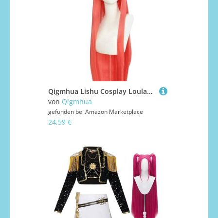
Qigmhua Lishu Cosplay Loulan Kostüm Anime Damen Cosplay Riishu Chinesisches Hanfu-Kleid, Traditionelle Chinesische Kleidung Halloween
von
Qigmhua
gefunden bei
Amazon Marketplace
24,59 €