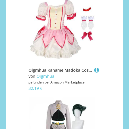
Qigmhua Kaname Madoka Cosplay Kostüm Outfit Uniformkleid Komplettes Set mit Handschuhen Socken Halloween Karneval Party Rollenspiel Anzug für Frauen
von
Qigmhua
gefunden bei
Amazon Marketplace
32,19 €