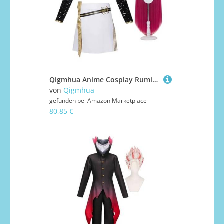
Qigmhua Anime Cosplay Rumi/Mira/Zoey Kostüm Mit Zubehör Anime Idol Kostüm Halloween für Frauen Cosplay Schwarz und Goldfarben Kleid
von
Qigmhua
gefunden bei
Amazon Marketplace
80,85 €