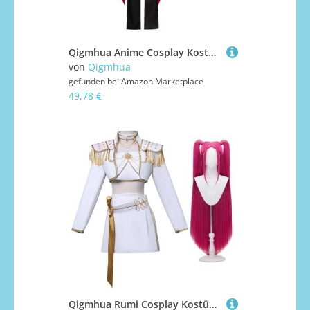
Qigmhua Anime Cosplay Kostüm Okarun - Anime Männer Halloween Kostüm Takakura Ken Cosplay Uniforme Spezial-Plus-Stil Caprihose/Hosen Ver.
von
Qigmhua
gefunden bei
Amazon Marketplace
49,78 €
Qigmhua Rumi Cosplay Kostüm Mira/Zoey Anzug Anime Cosplay Damen Kleid Weißer Stil Uniform Halloween Idol-Outfits Komplette Sets