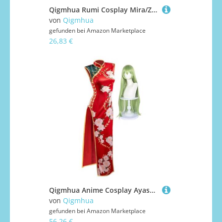
Qigmhua Rumi Cosplay Mira/Zoey Kostüm, Anime Performance-Outfit Halloween Bühnenkostüm Fancy Dress Für Fans
von
Qigmhua
gefunden bei
Amazon Marketplace
26,83 €
Qigmhua Anime Cosplay Ayase Momo/Okarun Kostüm Anime Japanische Schuluniform Cosplay Outfits Halloween Anzug Damen Herren
von
Qigmhua
gefunden bei
Amazon Marketplace
56,26 €