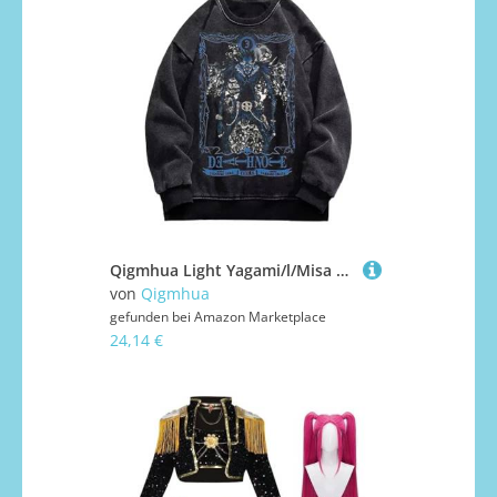
Qigmhua Light Yagami/l/Misa Amane Sweatshirt Anime Cosplay Hoodies Langarm Schwarz Rundhals Pullover Vintage Wash Styles Herren Damen
von
Qigmhua
gefunden bei
Amazon Marketplace
24,14 €