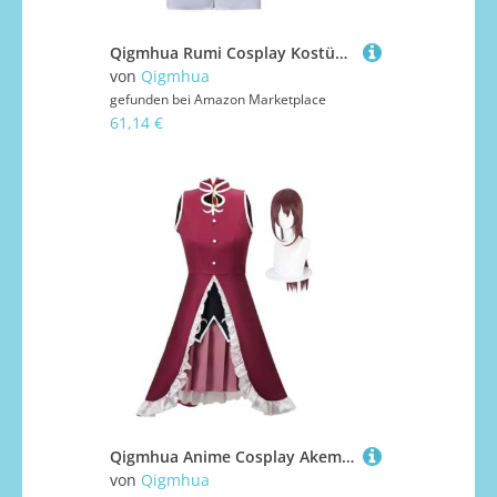
Qigmhua Rumi Cosplay Kostüm Mira/Zoey Anzug Anime Cosplay Damen Kleid Weißer Stil Uniform Halloween Idol-Outfits Komplette Sets
von
Qigmhua
gefunden bei
Amazon Marketplace
61,14 €
Qigmhua Anime Cosplay Akemi Homura/Kyouko Kostüm - Chinesischer Cheongsam Komplettes Set Uniform Kleid Damen Halloween Dress Up Outfits
von
Qigmhua