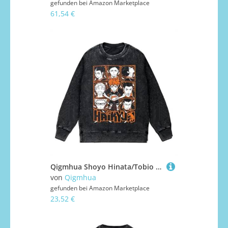
gefunden bei
Amazon Marketplace
61,54 €
Qigmhua Shoyo Hinata/Tobio Kageyama Sweatshirts Anime Hoodies Kuroo Tetsurou/Kozume Kenma Cartoon Sportpullover Langarm Tops Unisex
von
Qigmhua
gefunden bei
Amazon Marketplace
23,52 €