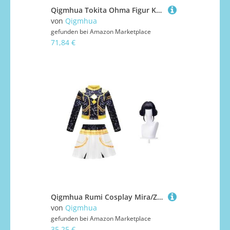
Qigmhua Tokita Ohma Figur Kure Raian Statue, Anime Actionfigur Beweglich und Austauschbares Zubehör PVC Modell Sammlerstück Geschenke
von
Qigmhua
gefunden bei
Amazon Marketplace
71,84 €
Qigmhua Rumi Cosplay Mira/Zoey Kostüm, Anime Performance-Outfit Halloween Bühnenkostüm Fancy Dress Für Fans
von
Qigmhua
gefunden bei
Amazon Marketplace
35,25 €