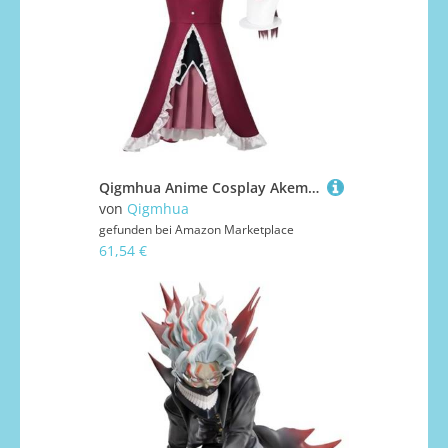
Qigmhua Anime Cosplay Akemi Homura/Kyouko Kostüm - Chinesischer Cheongsam Komplettes Set Uniform Kleid Damen Halloween Dress Up Outfits
von
Qigmhua
gefunden bei
Amazon Marketplace
61,54 €