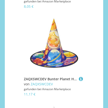
gefunden bei
Amazon Marketplace
8,05 €
ZAQXSWCDEV Bunter Planet Halloween Hut - Gruseliges Party-Kostüm-Accessoire mit Volldruck-Design - Leichter faltbarer Hexenhut für Halloween, Karneval, Maskerade & Rollenspiel-Events
von
ZAQXSWCDEV
gefunden bei
Amazon Marketplace
11,17 €