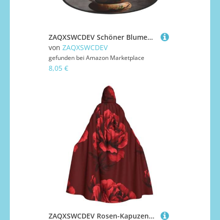
ZAQXSWCDEV Schöner Blumen-Halloween-Hut - Gruseliges Party-Kostüm-Accessoire mit Volldruck-Design - Leichter faltbarer Hexenhut für Halloween, Karneval, Maskerade & Rollenspiel-Veranstaltungen
von
ZAQXSWCDEV
gefunden bei
Amazon Marketplace
8,05 €
ZAQXSWCDEV Rosen-Kapuzenumhang – Allover-Print-Design, Polyester-Material, bequem und langlebig, perfekt für Halloween, Cosplay und mehr