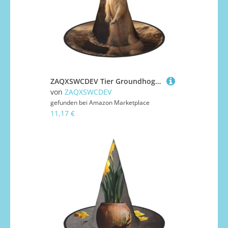
ZAQXSWCDEV Tier Groundhog Halloween Hut - Gruseliges Party-Kostüm-Zubehör mit Volldruck-Design - Leichter faltbarer Hexenhut für Halloween, Karneval, Maskerade & Rollenspiel-Events
von
ZAQXSWCDEV
gefunden bei
Amazon Marketplace
11,17 €