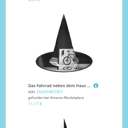
Das Fahrrad neben dem Haus Halloween Hut - Gruseliges Party-Kostüm-Accessoire mit Volldruck-Design - Leichter faltbarer Hexenhut für Halloween, Karneval, Maskerade & Rollenspiel-Events
von
ZAQXSWCDEV
gefunden bei
Amazon Marketplace
11,17 €