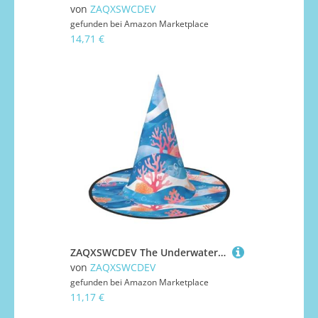
von
ZAQXSWCDEV
gefunden bei
Amazon Marketplace
14,71 €
ZAQXSWCDEV The Underwater World Halloween Hut - Gruseliges Party-Kostüm-Accessoire mit Volldruck-Design - Leichter faltbarer Hexenhut für Halloween, Karneval, Maskerade & Rollenspiel-Events
von
ZAQXSWCDEV
gefunden bei
Amazon Marketplace
11,17 €