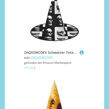
ZAQXSWCDEV Schwarzer Totenkopf Halloween Hut - Gruseliges Party-Kostüm-Accessoire mit Volldruck-Design - Leichter faltbarer Hexenhut für Halloween, Karneval, Maskerade & Rollenspiel-Events
von
ZAQXSWCDEV
gefunden bei
Amazon Marketplace
11,17 €