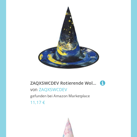
ZAQXSWCDEV Rotierende Wolken Halloween Hut - Gruseliges Party-Kostüm-Accessoire mit Volldruck-Design - Leichter faltbarer Hexenhut für Halloween, Karneval, Maskerade & Rollenspiel-Events
von
ZAQXSWCDEV
gefunden bei
Amazon Marketplace
11,17 €