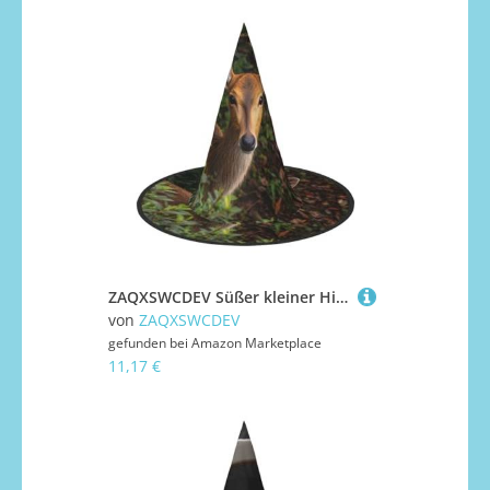
ZAQXSWCDEV Süßer kleiner Hirsch Halloween Hut - Gruseliges Party-Kostüm-Accessoire mit Volldruck-Design - Leichter faltbarer Hexenhut für Halloween, Karneval, Maskerade & Rollenspiel-Events
von
ZAQXSWCDEV
gefunden bei
Amazon Marketplace
11,17 €