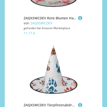
ZAQXSWCDEV Rote Blumen Halloween Hut - Gruseliges Partykostüm-Accessoire mit Volldruck-Design - Leichter faltbarer Hexenhut für Halloween, Karneval, Maskerade & Rollenspiel-Events
von
ZAQXSWCDEV
gefunden bei
Amazon Marketplace
11,17 €
ZAQXSWCDEV Tierpfotenabdrücke Halloween Hut - Gruseliges Party-Kostüm-Accessoire mit Volldruck-Design - Leichter faltbarer Hexenhut für Halloween, Karneval, Maskerade & Rollenspiel-Events