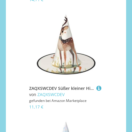
ZAQXSWCDEV Süßer kleiner Hirsch Halloween Hut - Gruseliges Party-Kostüm-Accessoire mit Volldruck-Design - Leichter faltbarer Hexenhut für Halloween, Karneval, Maskerade & Rollenspiel-Events
von
ZAQXSWCDEV
gefunden bei
Amazon Marketplace
11,17 €