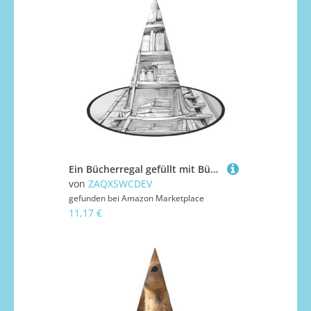
Ein Bücherregal gefüllt mit Büchern Halloween Hut - Gruseliges Party-Kostüm-Accessoire mit Volldruck-Design - Leichter faltbarer Hexenhut für Halloween, Karneval, Maskerade & Rollenspiel-Events
von
ZAQXSWCDEV
gefunden bei
Amazon Marketplace
11,17 €