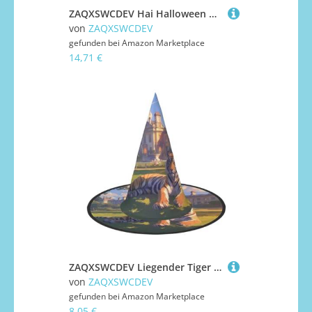
ZAQXSWCDEV Hai Halloween Hut - Gruseliges Party-Kostüm-Accessoire mit Volldruck-Design - Leichter faltbarer Hexenhut für Halloween, Karneval, Maskerade & Rollenspiel-Events
von
ZAQXSWCDEV
gefunden bei
Amazon Marketplace
14,71 €
ZAQXSWCDEV Liegender Tiger Halloween Hut - Gruseliges Partykostüm-Accessoire mit Volldruck-Design - Leichter faltbarer Hexenhut für Halloween, Karneval, Maskerade & Rollenspiel-Events
von
ZAQXSWCDEV
gefunden bei
Amazon Marketplace
8,05 €