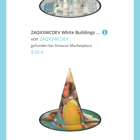
ZAQXSWCDEV White Buildings Halloween Hut - Gruseliges Partykostüm-Accessoire mit Volldruck-Design - Leichter faltbarer Hexenhut für Halloween, Karneval, Maskerade & Rollenspiel-Events
von
ZAQXSWCDEV
gefunden bei
Amazon Marketplace
8,05 €