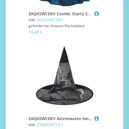
ZAQXSWCDEV Cosmic Starry Sky Kapuzenumhang – Allover-Print-Design, Polyester-Material, bequem und langlebig, perfekt für Halloween, Cosplay und mehr
von
ZAQXSWCDEV
gefunden bei
Amazon Marketplace
14,48 €
ZAQXSWCDEV Astronauten bei der Arbeit Halloween Hut - Gruseliges Party-Kostüm-Accessoire mit Volldruck-Design - Leichter faltbarer Hexenhut für Halloween, Karneval, Maskerade & Rollenspiel-Events
von
ZAQXSWCDEV