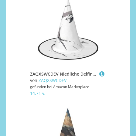
ZAQXSWCDEV Niedliche Delfine Halloween Hut - Gruseliges Party-Kostüm-Accessoire mit Volldruck-Design - Leichter faltbarer Hexenhut für Halloween, Karneval, Maskerade & Rollenspiel-Events
von
ZAQXSWCDEV
gefunden bei
Amazon Marketplace
14,71 €