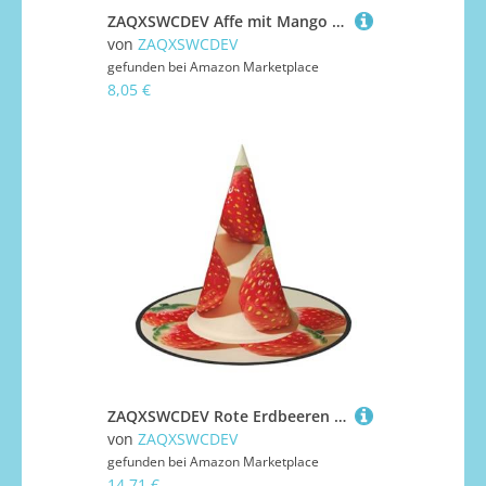
ZAQXSWCDEV Affe mit Mango Halloween Hut - Gruseliges Party-Kostüm-Accessoire mit Volldruck-Design - Leichter faltbarer Hexenhut für Halloween, Karneval, Maskerade & Rollenspiel-Events
von
ZAQXSWCDEV
gefunden bei
Amazon Marketplace
8,05 €
ZAQXSWCDEV Rote Erdbeeren Halloween Hut - Gruseliges Party-Kostüm-Accessoire mit Volldruck-Design - Leichter faltbarer Hexenhut für Halloween, Karneval, Maskerade & Rollenspiel-Events
von
ZAQXSWCDEV
gefunden bei
Amazon Marketplace
14,71 €