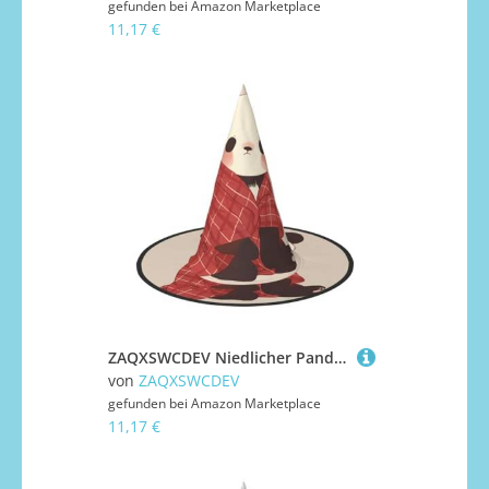
gefunden bei
Amazon Marketplace
11,17 €
ZAQXSWCDEV Niedlicher Panda Halloween Hut - Gruseliges Party-Kostüm-Accessoire mit Volldruck-Design - Leichter faltbarer Hexenhut für Halloween, Karneval, Maskerade & Rollenspiel-Events
von
ZAQXSWCDEV
gefunden bei
Amazon Marketplace
11,17 €