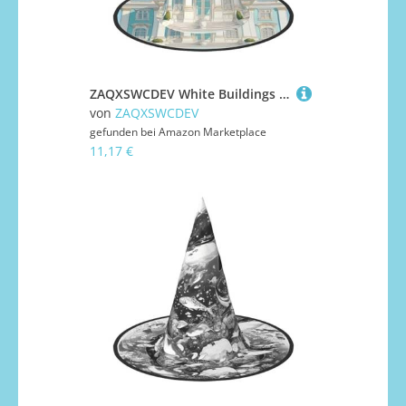
ZAQXSWCDEV White Buildings Halloween Hut - Gruseliges Partykostüm-Accessoire mit Volldruck-Design - Leichter faltbarer Hexenhut für Halloween, Karneval, Maskerade & Rollenspiel-Events
von
ZAQXSWCDEV
gefunden bei
Amazon Marketplace
11,17 €