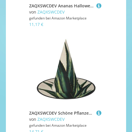
ZAQXSWCDEV Ananas Halloween Hut - Gruseliges Party-Kostüm-Accessoire mit Volldruck-Design - Leichter faltbarer Hexenhut für Halloween, Karneval, Maskerade & Rollenspiel-Events
von
ZAQXSWCDEV
gefunden bei
Amazon Marketplace
11,17 €
ZAQXSWCDEV Schöne Pflanzen Halloween Hut - Gruseliges Party-Kostüm-Accessoire mit Volldruck-Design - Leichter faltbarer Hexenhut für Halloween, Karneval, Maskerade & Rollenspiel-Events
von
ZAQXSWCDEV
gefunden bei
Amazon Marketplace
14,71 €