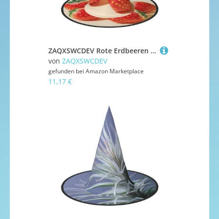
ZAQXSWCDEV Rote Erdbeeren Halloween Hut - Gruseliges Party-Kostüm-Accessoire mit Volldruck-Design - Leichter faltbarer Hexenhut für Halloween, Karneval, Maskerade & Rollenspiel-Events
von
ZAQXSWCDEV
gefunden bei
Amazon Marketplace
11,17 €