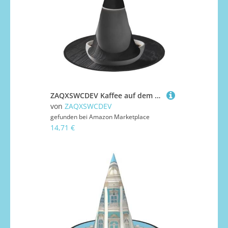
ZAQXSWCDEV Kaffee auf dem Tisch Halloween Hut - Gruseliges Party-Kostüm-Accessoire mit Volldruck-Design - Leichter faltbarer Hexenhut für Halloween, Karneval, Maskerade & Rollenspiel-Events
von
ZAQXSWCDEV
gefunden bei
Amazon Marketplace
14,71 €