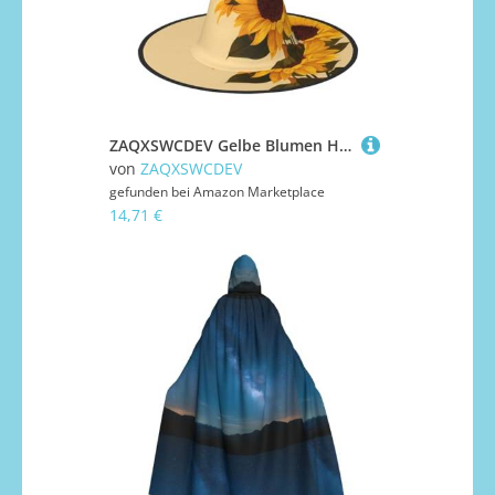
ZAQXSWCDEV Gelbe Blumen Halloween Hut - Gruseliges Party-Kostüm-Accessoire mit Volldruck-Design - Leichter faltbarer Hexenhut für Halloween, Karneval, Maskerade & Rollenspiel-Veranstaltungen
von
ZAQXSWCDEV
gefunden bei
Amazon Marketplace
14,71 €