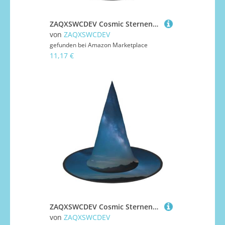
ZAQXSWCDEV Cosmic Sternenhimmel Halloween Hut - Gruseliges Party-Kostüm-Zubehör mit Volldruck-Design - Leichter faltbarer Hexenhut für Halloween, Karneval, Maskerade & Rollenspiel-Events
von
ZAQXSWCDEV
gefunden bei
Amazon Marketplace
11,17 €
ZAQXSWCDEV Cosmic Sternenhimmel Halloween Hut - Gruseliges Party-Kostüm-Zubehör mit Volldruck-Design - Leichter faltbarer Hexenhut für Halloween, Karneval, Maskerade & Rollenspiel-Events
von
ZAQXSWCDEV