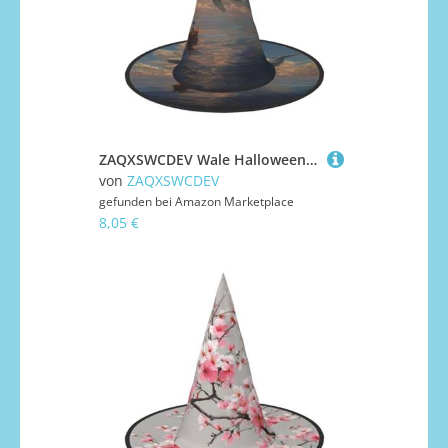
ZAQXSWCDEV Wale Halloween Hut - Gruseliges Partykostüm-Accessoire mit Volldruck-Design - Leichter faltbarer Hexenhut für Halloween, Karneval, Maskerade & Rollenspiel-Events
von
ZAQXSWCDEV
gefunden bei
Amazon Marketplace
8,05 €