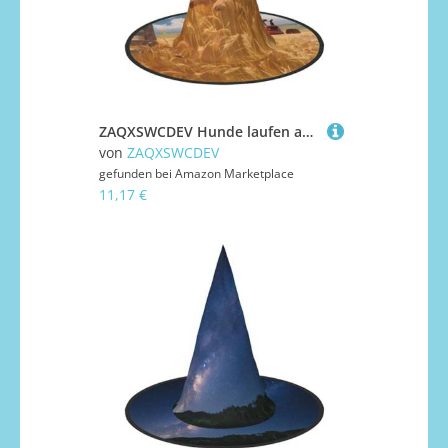
ZAQXSWCDEV Hunde laufen auf den Feldern Halloween Hut - Gruseliges Party-Kostüm-Accessoire mit Volldruck-Design - Leichter faltbarer Hexenhut für Halloween, Karneval, Maskerade & Rollenspiel-Events
von
ZAQXSWCDEV
gefunden bei
Amazon Marketplace
11,17 €