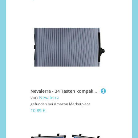
Nevalerra - 34 Tasten kompaktes , Leichtes tragbares Instrument, langlebiger Bellows | Einfache Spieltastatur mit reaktionsschnellem Schilf für Anfänger -Schüler üben Volksmusik -Bü
von
Nevalerra
gefunden bei
Amazon Marketplace
10,89 €