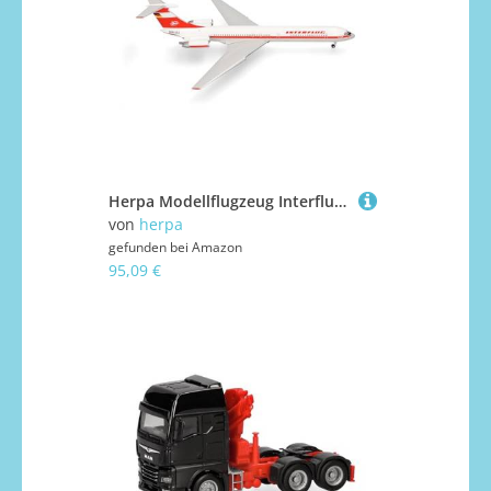
Herpa Modellflugzeug Interflug Ilyushin IL-62M, Miniatur im Maßstab 1:500, Sammlerstück, Modell ohne Standfuß, Metall, Normal
von
herpa
gefunden bei
Amazon
95,09 €