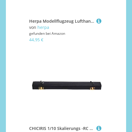
Herpa Modellflugzeug Lufthansa Cargo Boeing 777F Miniatur im Maßstab 1:500, Sammlerstück, Flugzeug Modell ohne Standfuß, Metall
von
herpa
gefunden bei
Amazon
44,95 €
CHICIRIS 1/10 Skalierungs -RC -Zubehör, RC Auto Dach Zelt, Passend für 1/18 Auto Aluminium, Regen Baldachin Sonnenschutz Car Decoration Accessoire mit Schrauben und Nüssen (Black)