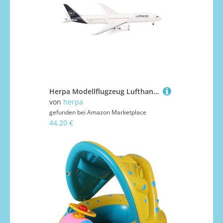
Herpa Modellflugzeug Lufthansa Boeing 787-9 Dreamliner, Miniatur im Maßstab 1:500, Sammlerstück, Modell ohne Standfuß, Metall, Normal
von
herpa
gefunden bei
Amazon Marketplace
44,20 €