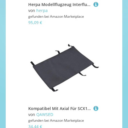
Herpa Modellflugzeug Interflug Ilyushin IL-62M, Miniatur im Maßstab 1:500, Sammlerstück, Modell ohne Standfuß, Metall, Normal
von
herpa
gefunden bei
Amazon Marketplace
95,09 €
Kompatibel Mit Axial Für SCX10 III CJ-7 AXI03008 DIY Dekoration Upgrades Rc Auto Schatten Abdeckung Dach Wasserdicht Sonnenschutz 1/10 Crawler Auto RC-Autozubehörteile
von
QAWSED
gefunden bei
Amazon Marketplace
34,44 €