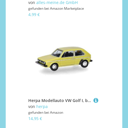
von
alles-meine.de GmbH
gefunden bei
Amazon Marketplace
4,99 €
Herpa Modellauto VW Golf I, brillantgelb (Spur TT) Miniatur im Maßstab 1:120, Sammlerstück, Made in Germany, Modell aus Kunststoff
von
herpa
gefunden bei
Amazon
14,95 €