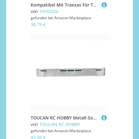
Kompatibel Mit Traxxas Für TRX4M 1/18 RC-Autos, Upgrade-Teile, Wasserdicht, Camping-Markise, Dachzelt, Sonnenschutz RC Auto Upgrade-Teile(Silver)
von
SYFDGDV
gefunden bei
Amazon Marketplace
38,79 €
TOUCAN RC HOBBY Metall-Sonnenblende, 3 V, LED-Scheinwerfer, Sonnenschutz, kompatibel mit DIY Tamiya 1/14 RC-Sattelzugmaschine 770S, ferngesteuertes LKW-Auto, Modellfahrzeuge
von
TOUCAN RC HOBBY
gefunden bei
Amazon Marketplace
43,00 €