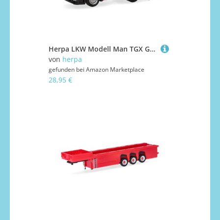
Herpa LKW Modell Man TGX GX Zugmaschine mit Ladekran 3achs (6x4), schwarzg, Miniatur im Maßstab 1:87, Sammlerstück, Made in Germany, Kunststoff
von
herpa
gefunden bei
Amazon Marketplace
28,95 €