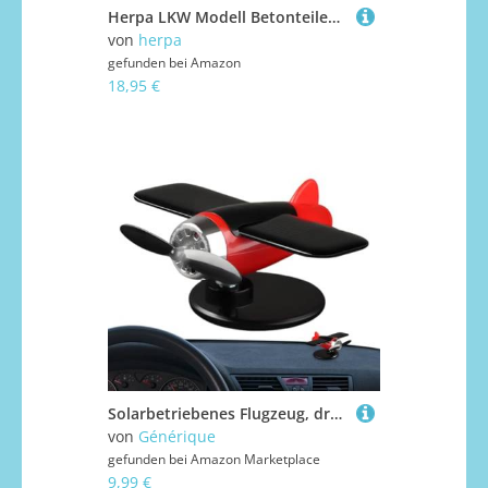
Herpa LKW Modell Betonteileauflieger 3achs, Miniatur im Maßstab 1:87, Sammlerstück, Made in Germany, Kunststoff, Farbe: rot
von
herpa
gefunden bei
Amazon
18,95 €
Solarbetriebenes Flugzeug, drehendes Flugzeug-Modell, für Armaturenbrett, Tischfigur mit Sonnenschutz, für Büro, Haus, Innenregal
von
Générique
gefunden bei
Amazon Marketplace
9,99 €