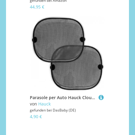
gefunden bei
Amazon
44,95 €
Parasole per Auto Hauck Cloud Me 2
von
Hauck
gefunden bei
DasBaby (DE)
4,90 €