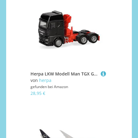
Herpa LKW Modell Man TGX GX Zugmaschine mit Ladekran 3achs (6x4), schwarzg, Miniatur im Maßstab 1:87, Sammlerstück, Made in Germany, Kunststoff
von
herpa
gefunden bei
Amazon
28,95 €