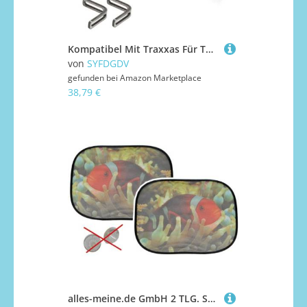
Kompatibel Mit Traxxas Für TRX4M 1/18 RC-Autos, Upgrade-Teile, Wasserdicht, Camping-Markise, Dachzelt, Sonnenschutz RC Auto Upgrade-Teile(Black)
von
SYFDGDV
gefunden bei
Amazon Marketplace
38,79 €
alles-meine.de GmbH 2 TLG. Set Sonnenschutz Fisch - hällt OHNE Saugnapf - für Seitenscheibe Sonnenblende für Kinder Auto Baby Seitenfenster Clownfisch