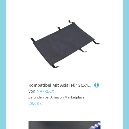
Kompatibel Mit Axial Für SCX10 III CJ-7 AXI03008 DIY Dekoration Upgrades Rc Auto Schatten Abdeckung Dach Wasserdicht Sonnenschutz 1/10 Crawler Auto RC Auto Ersatzteile
von
NAFRECX
gefunden bei
Amazon Marketplace
29,68 €