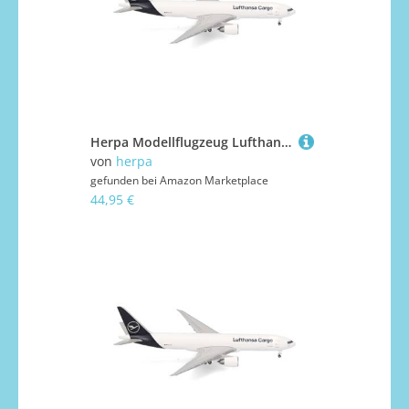
Herpa Modellflugzeug Lufthansa Cargo Boeing 777F Miniatur im Maßstab 1:500, Sammlerstück, Flugzeug Modell ohne Standfuß, Metall
von
herpa
gefunden bei
Amazon Marketplace
44,95 €