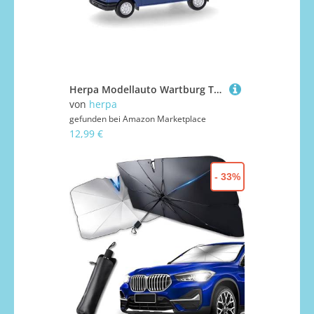
Herpa Modellauto Wartburg Tourist `84, neptunblau, Miniatur im Maßstab 1:87, Sammlerstück, Made in Germany, Modell aus Kunststoff
von
herpa
gefunden bei
Amazon Marketplace
12,99 €
- 33%