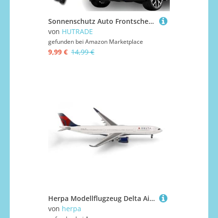
Sonnenschutz Auto Frontscheibe Innen 135 x 73 cm - UV - Hitzeschutz, Faltbarer 10 Knochen Struktur, Passend für SUV, PKW, LKW - Kompakt und Schnell Verstauen
von
HUTRADE
gefunden bei
Amazon Marketplace
9,99 €
14,99 €
Herpa Modellflugzeug Delta Air Lines Airbus A330-900neo, Miniatur im Maßstab 1:500, Sammlerstück, Modell ohne Standfuß, Metall
von
herpa