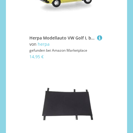
Herpa Modellauto VW Golf I, brillantgelb (Spur TT) Miniatur im Maßstab 1:120, Sammlerstück, Made in Germany, Modell aus Kunststoff
von
herpa
gefunden bei
Amazon Marketplace
14,95 €