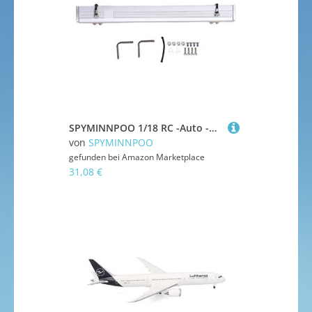
SPYMINNPOO 1/18 RC -Auto -Aluminium -Dach -Dach -Zelt -Zubehör, Simulation Regen Baldachin Sonnenschutz für Crawler Model Car Dekoration (Silver)
von
SPYMINNPOO
gefunden bei
Amazon Marketplace
31,08 €