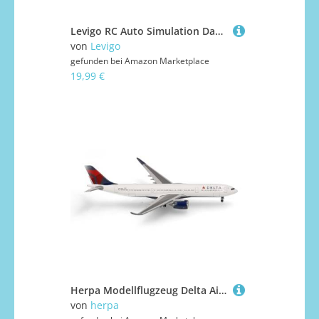
Levigo RC Auto Simulation Dach Wasserdicht Sonnenschutz Kompatibel mit Axial 1/10 SCX10 III CJ-7, RC Car Upgrade Parts Dach Sonnenblenden
von
Levigo
gefunden bei
Amazon Marketplace
19,99 €
Herpa Modellflugzeug Delta Air Lines Airbus A330-900neo, Miniatur im Maßstab 1:500, Sammlerstück, Modell ohne Standfuß, Metall
von
herpa