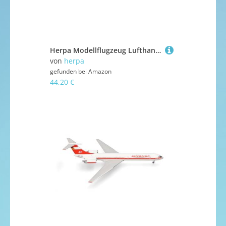
Herpa Modellflugzeug Lufthansa Boeing 787-9 Dreamliner, Miniatur im Maßstab 1:500, Sammlerstück, Modell ohne Standfuß, Metall, Normal
von
herpa
gefunden bei
Amazon
44,20 €