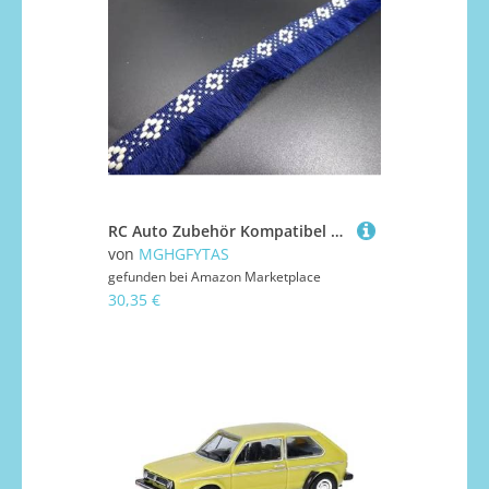
RC Auto Zubehör Kompatibel Mit Tamiya Für Für Scania R470 R620 Für Volvo Für FH16 1/14 RC Truck Car Für Modell RC Car Innenvorhang Sonnenschutz Dekoration(ColorC)
von
MGHGFYTAS
gefunden bei
Amazon Marketplace
30,35 €