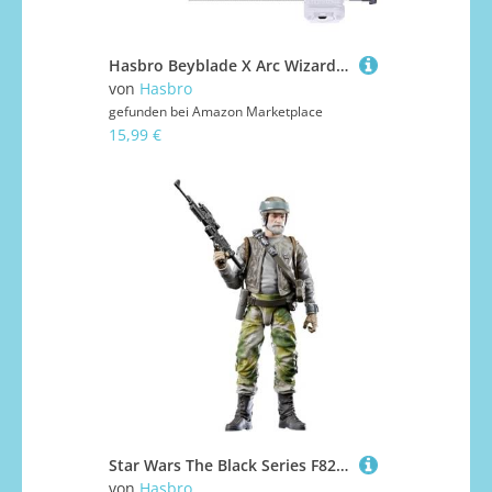
Hasbro Beyblade X Arc Wizard R 4-55LO CX Starter Pack Kreisel und Starter
von
Hasbro
gefunden bei
Amazon Marketplace
15,99 €
Star Wars The Black Series F82855L0 Figurine Pour Enfant
von
Hasbro