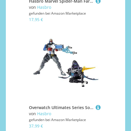
Hasbro Marvel Spider-Man Far from Home Under Cover Actionfigur 15 cm
von
Hasbro
gefunden bei
Amazon Marketplace
17,95 €
Overwatch Ultimates Series Soldier: 76 und Shrike (Ana) Skin Doppel Pack 15 cm große Action-Figuren zum Sammeln mit Accessoires – Blizzard Videospiel Charaktere
von
Hasbro
gefunden bei
Amazon Marketplace
37,99 €