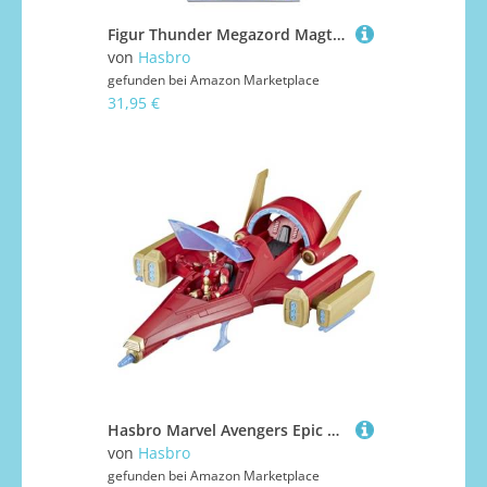
Figur Thunder Megazord Magthy Morphin Power Rangers 15 cm
von
Hasbro
gefunden bei
Amazon Marketplace
31,95 €
Hasbro Marvel Avengers Epic Hero Series Iron Man Repulsor Blast Battle Jet Iron-Man Action-Figur (10 cm) 2er-Pack & Ausrüstung
von
Hasbro
gefunden bei
Amazon Marketplace