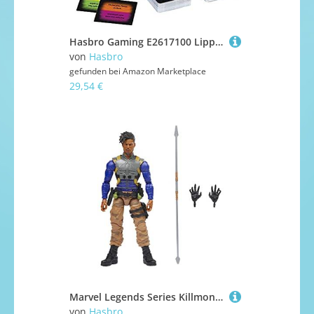
Hasbro Gaming E2617100 Lippengeflüster, Erwachsenenspiel
von
Hasbro
gefunden bei
Amazon Marketplace
29,54 €
Marvel Legends Series Killmonger, 15 cm große Action-Figur zu What If...?
von
Hasbro