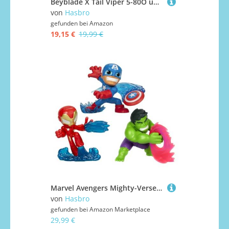
Beyblade X Tail Viper 5-80O und Sword Dran 3-60F Kreisel Dual Pack
von
Hasbro
gefunden bei
Amazon
19,15 €
19,99 €
Marvel Avengers Mighty-Verse Collection Serie 1 Multipack, Superhelden-Spielzeug (Figuren-Skala 6 cm)
von
Hasbro
gefunden bei
Amazon Marketplace
29,99 €