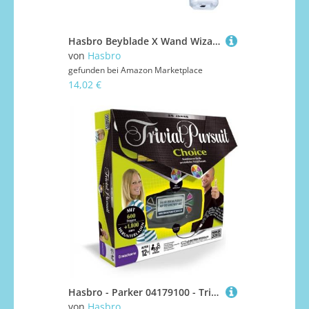
Hasbro Beyblade X Wand Wizard 1-60R UX Starter Pack Kreisel und Starter
von
Hasbro
gefunden bei
Amazon Marketplace
14,02 €
Hasbro - Parker 04179100 - Trivial Pursuit Choice
von
Hasbro