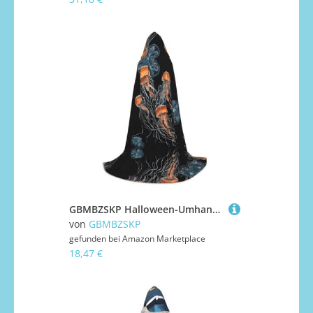
GBMBZSKP Halloween-Umhang mit Kapuze, Hexenhut für Jungen, Mädchen, Kinder, 85–134 cm, Kapuzenumhang, Halloween, Vampir-Kostüm, Cosplay, Ostern, Maskerade, Party
von
GBMBZSKP
gefunden bei
Amazon Marketplace
18,47 €