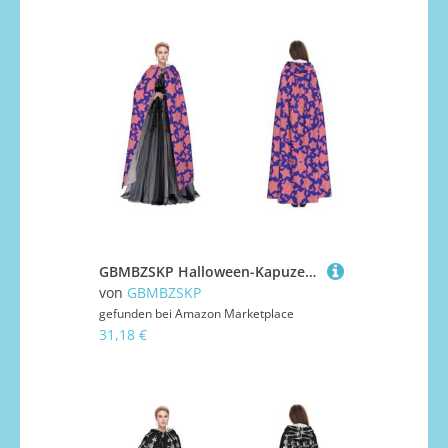
GBMBZSKP Halloween-Kapuzenumhang, Maskerade, Party, Cosplay, Ostern, Unisex, Vampir-Hexen-Umhang für Erwachsene
von
GBMBZSKP
gefunden bei
Amazon Marketplace
31,18 €