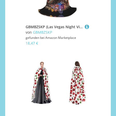
GBMBZSKP (Las Vegas Night View) Halloween Kapuzenumhang Hexenhut für Jungen Mädchen Kinder, 85–134 cm Kapuzenumhang Halloween Vampire Kostüm Cosplay Ostern Maskerade Party
von
GBMBZSKP
gefunden bei
Amazon Marketplace
18,47 €