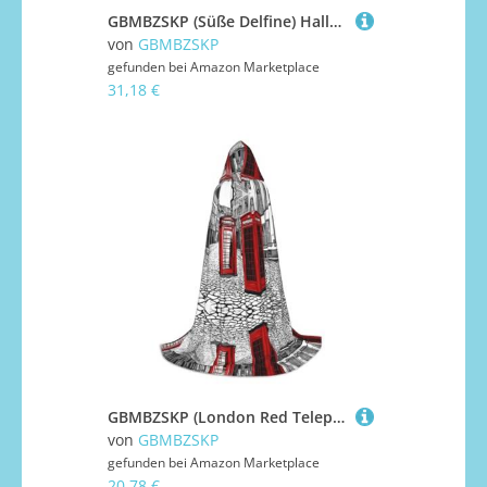
GBMBZSKP (Süße Delfine) Halloween-Kapuzenumhang, Maskerade, Party, Cosplay, Kostüme, Ostern, Unisex, Vampir-Hexen-Umhang für Erwachsene
von
GBMBZSKP
gefunden bei
Amazon Marketplace
31,18 €
GBMBZSKP (London Red Telephone Booth) Halloween Kapuzenumhang Hexenhut für Jungen Mädchen Kinder, 85–134 cm Kapuzenumhang Halloween Vampire Kostüm Cosplay Ostern Maskerade Party
von
GBMBZSKP
gefunden bei
Amazon Marketplace
20,78 €