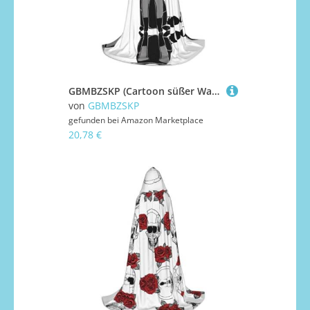
GBMBZSKP (Cartoon süßer Waschbär) Halloween Kapuzenumhang Hexenhut für Jungen Mädchen Kinder, 85–134 cm Kapuzenumhang Halloween Vampire Kostüm Cosplay Ostern Maskerade Party
von
GBMBZSKP
gefunden bei
Amazon Marketplace
20,78 €