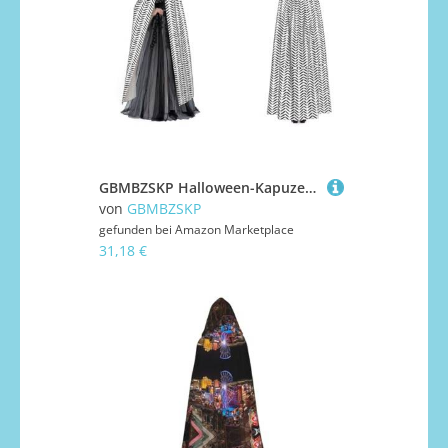
GBMBZSKP Halloween-Kapuzenumhang, Maskerade, Party, Cosplay, Ostern, Unisex, Vampir-Hexen-Umhang für Erwachsene, Schwarz und Weiß
von
GBMBZSKP
gefunden bei
Amazon Marketplace
31,18 €