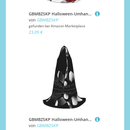
GBMBZSKP Halloween-Umhang mit Kapuze und Hexenhut für Jungen, Mädchen, Kinder, 85–134 cm, Kapuzenumhang, Halloween, Vampir-Kostüm, Cosplay, Ostern, Maskerade, Party
von
GBMBZSKP
gefunden bei
Amazon Marketplace
23,09 €
GBMBZSKP Halloween-Umhang mit Kapuze, Hexenhut für Jungen, Mädchen, Kinder, 85–134 cm, Kapuzenumhang, Halloween, Vampir-Kostüm, Cosplay, Ostern, Maskerade, Party, Schwarz und Weiß
von
GBMBZSKP