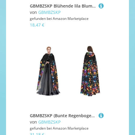
GBMBZSKP Blühende lila Blumen), Halloween-Kapuzenumhang, Hexenhut für Jungen, Mädchen, Kinder, 85–134 cm, Kapuzenumhang, Halloween, Vampir-Kostüm, Cosplay, Ostern, Maskerade, Party
von
GBMBZSKP
gefunden bei
Amazon Marketplace
18,47 €
GBMBZSKP (Bunte Regenbogensterne) Halloween-Kapuzenumhang, Maskerade, Party, Cosplay, Kostüme, Ostern, Unisex, Vampir-Hexen-Umhang für Erwachsene
von
GBMBZSKP
gefunden bei
Amazon Marketplace
31,18 €