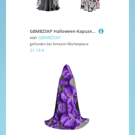
GBMBZSKP Halloween-Kapuzenumhang, Maskerade, Party, Cosplay, Ostern, Unisex, Vampir-Hexenumhang für Erwachsene
von
GBMBZSKP
gefunden bei
Amazon Marketplace
31,18 €