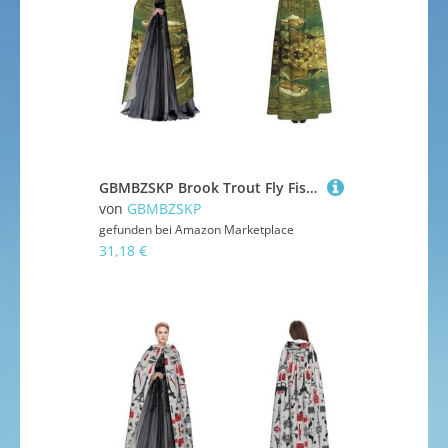
GBMBZSKP Brook Trout Fly Fishing, Halloween-Kapuzenumhang, Maskerade, Party, Cosplay, Kostüme, Ostern, Unisex, Vampir-Hexenumhang für Erwachsene
von
GBMBZSKP
gefunden bei
Amazon Marketplace
31,18 €