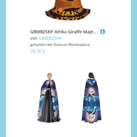
GBMBZSKP Afrika Giraffe Majestätischer Baum) Halloween Kapuzenumhang Hexenhut für Jungen Mädchen Kinder, 85–134 cm Kapuzenumhang Halloween Vampire Kostüm Cosplay Ostern Maskerade Party
von
GBMBZSKP
gefunden bei
Amazon Marketplace
20,78 €