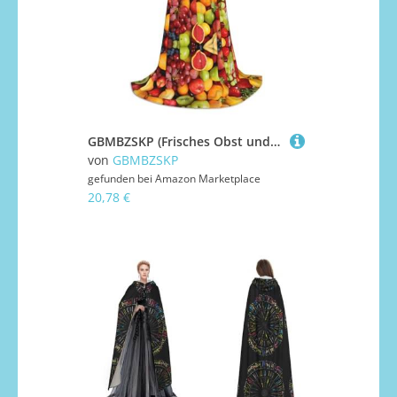
GBMBZSKP (Frisches Obst und Gemüse) Halloween-Kapuzenumhang, Hexenhut für Jungen, Mädchen, Kinder, 85–134 cm, Kapuzenumhang, Halloween, Vampir-Kostüm, Cosplay, Ostern, Maskerade, Party
von
GBMBZSKP
gefunden bei
Amazon Marketplace
20,78 €