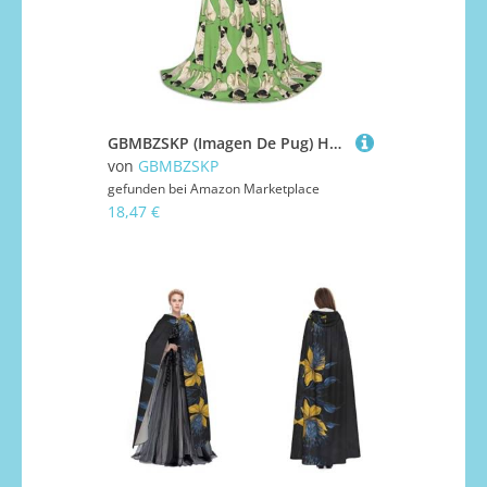
GBMBZSKP (Imagen De Pug) Halloween-Kapuzenumhang, Hexenhut für Jungen und Mädchen, Kinder, 85–134 cm, Kapuzenumhang, Halloween, Vampir-Kostüm, Cosplay, Ostern, Maskerade, Party
von
GBMBZSKP
gefunden bei
Amazon Marketplace
18,47 €