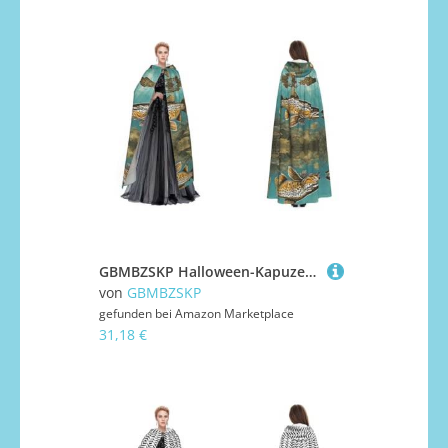
GBMBZSKP Halloween-Kapuzenumhang, Maskerade, Party, Cosplay, Ostern, Unisex, Vampir-Hexen-Umhang für Erwachsene
von
GBMBZSKP
gefunden bei
Amazon Marketplace
31,18 €