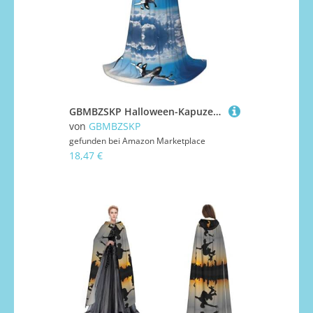
GBMBZSKP Halloween-Kapuzenumhang, Hexenhut für Jungen, Mädchen, Kinder, 85–134 cm, Kapuzenumhang, Halloween, Vampir-Kostüm, Cosplay, Ostern, Maskerade, Party
von
GBMBZSKP
gefunden bei
Amazon Marketplace
18,47 €