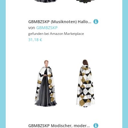
GBMBZSKP (Musiknoten) Halloween-Kapuzenumhang, Maskerade, Party, Cosplay, Kostüme, Ostern, Unisex, Vampir-Hexen-Umhang für Erwachsene
von
GBMBZSKP
gefunden bei
Amazon Marketplace
31,18 €
GBMBZSKP Modischer, moderner schwarz-weiß-goldener Dreiecke, Halloween-Kapuzenumhang, Maskerade, Party, Cosplay, Kostüme, Ostern, Unisex, Vampir-Hexen-Umhang für Erwachsene