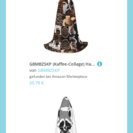
GBMBZSKP (Kaffee-Collage) Halloween-Kapuzenumhang, Hexenhut für Jungen und Mädchen, Kinder, 85–134 cm, Kapuzenumhang, Halloween, Vampir-Kostüm, Cosplay, Ostern, Maskerade, Party
von
GBMBZSKP
gefunden bei
Amazon Marketplace
20,78 €