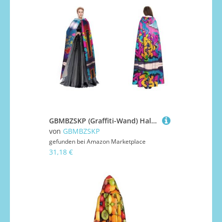
GBMBZSKP (Graffiti-Wand) Halloween-Kapuzenumhang, Maskerade, Party, Cosplay, Kostüme, Ostern, Unisex, Vampir-Hexen-Umhang für Erwachsene
von
GBMBZSKP
gefunden bei
Amazon Marketplace
31,18 €