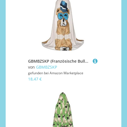
GBMBZSKP (Französische Bulldoggen) Halloween-Kapuzenumhang, Hexenhut für Jungen und Mädchen, Kinder, 85–134 cm, Kapuzenumhang, Halloween, Vampir-Kostüm, Cosplay, Ostern, Maskerade, Party
von
GBMBZSKP
gefunden bei
Amazon Marketplace
18,47 €