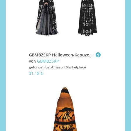
GBMBZSKP Halloween-Kapuzenumhang für Halloween, Maskerade, Party, Cosplay, Ostern, Unisex, Vampir-Hexen-Umhang für Erwachsene
von
GBMBZSKP
gefunden bei
Amazon Marketplace
31,18 €