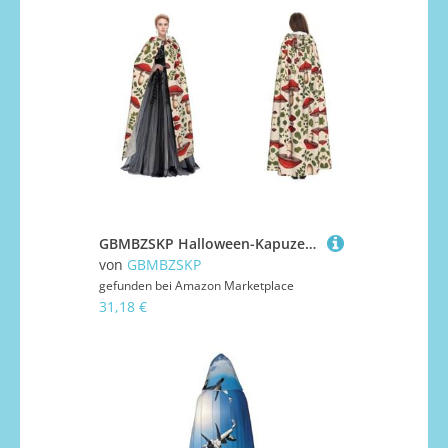
GBMBZSKP Halloween-Kapuzenumhang, Maskerade, Party, Cosplay, Ostern, Unisex, mit Kapuze, Vampir-Hexen-Umhang für Erwachsene
von
GBMBZSKP
gefunden bei
Amazon Marketplace
31,18 €