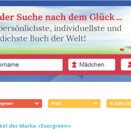
rgreen
Preis
% Sale (13
ikel der Marke
»Evergreen«