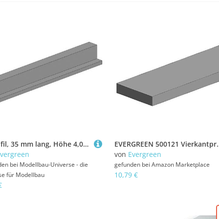
Z-Profil, 35 mm lang, Höhe 4,0mm, Dicke 0,60 mm , 3 Stück
EVERGREEN 500121 Vierkantprofile
vergreen
von
Evergreen
den bei
Modellbau-Universe - die
gefunden bei
Amazon Marketplace
10,79 €
se für Modellbau
€