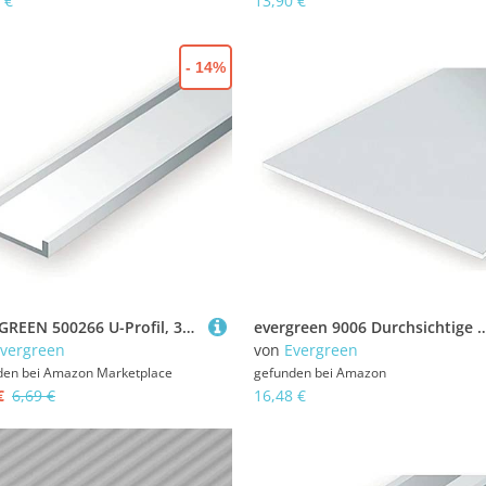
 €
13,90 €
- 14%
EVERGREEN 500266 U-Profil, 350x4,8x1,6 mm-3/16, 3 Stück, Mehrfarbig
evergreen 9006 Durchsichtige Polystyrolplatte, 150 x 3
vergreen
von
Evergreen
den bei
Amazon Marketplace
gefunden bei
Amazon
€
6,69 €
16,48 €