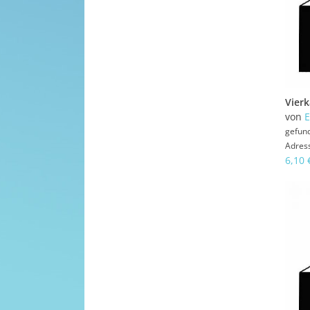
von
E
gefun
Adres
6,10 