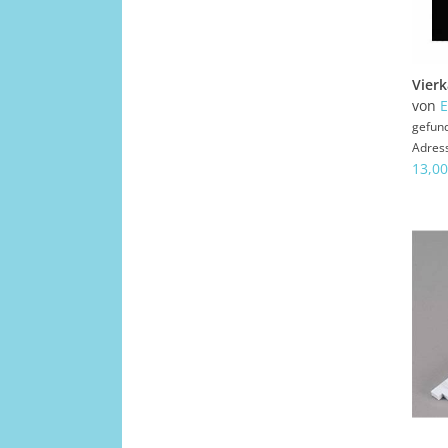
von
E
gefun
Adres
13,00