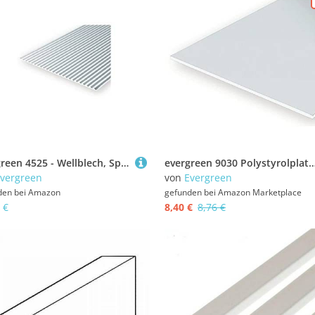
evergreen 4525 - Wellblech, Spiel, 1 x 150 x 300 mm, Raster 0.75 mm, 1 Stück
evergreen 9030 Polystyrolplatte, 150x300x0,75 mm, 2 Stück, Weiss/opulent
vergreen
von
Evergreen
den bei
Amazon
gefunden bei
Amazon Marketplace
 €
8,40 €
8,76 €