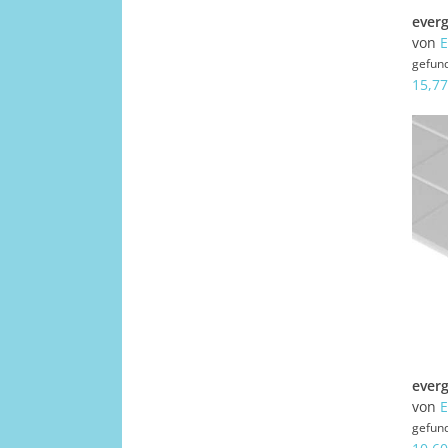
von
E
gefun
15,77
von
E
gefun