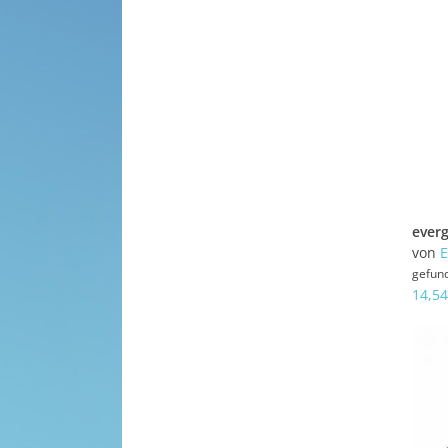
von
E
gefun
14,54