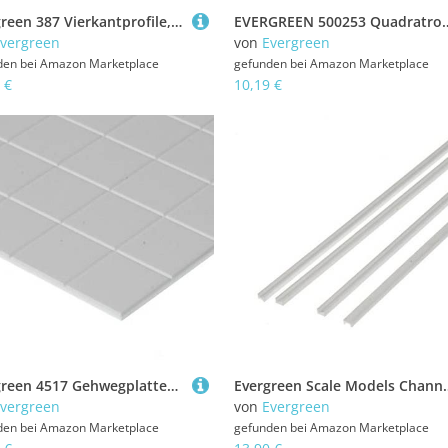
evergreen 387 Vierkantprofile, 600x3,2x4,0 mm, 9 Stück, Weiß, Small
EVERGREEN 500253 Quadratrohr, 35 cm lang, 4,
vergreen
von
Evergreen
den bei
Amazon Marketplace
gefunden bei
Amazon Marketplace
 €
10,19 €
evergreen 4517 Gehwegplatten, 1 x 150 x 300 mmRaster 9,5 x 9,5 mm, 1 Stück
Evergreen Scale Models Channel 
vergreen
von
Evergreen
den bei
Amazon Marketplace
gefunden bei
Amazon Marketplace