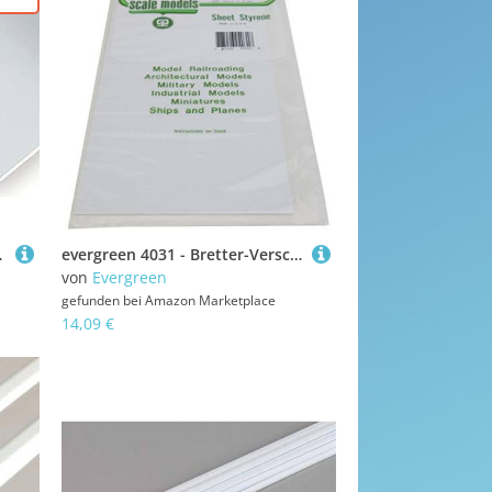
er Garten, Small
evergreen 4031 - Bretter-Verschalung, 1 x 150 x 300 mm, Raster 0.75 mm, 1 Stück
von
Evergreen
gefunden bei
Amazon Marketplace
14,09 €