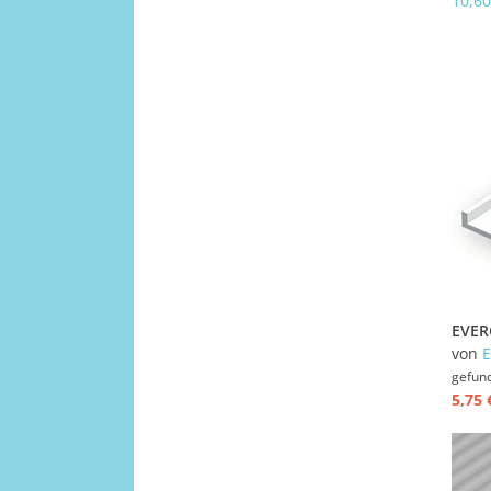
10,60
von
E
gefun
5,75 