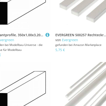
Vierkantprofile, 350x1,00x3,20mm, 10 Stück
EVERGREEN 500257 Rechteckrohr, 350x3,2x6,3 mm,3Stück, Mehr
vergreen
von
Evergreen
den bei
Modellbau-Universe - die
gefunden bei
Amazon Marketplace
5,75 €
se für Modellbau
€