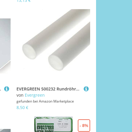
13,13 €
00 x 0,25 mm, 2 Stück
EVERGREEN 500232 Rundröhre, 35 cm lang, Durchm.9,5 mm-3/8, 2 Stück, Mehrfarbig
von
Evergreen
gefunden bei
Amazon Marketplace
8,50 €
- 8%