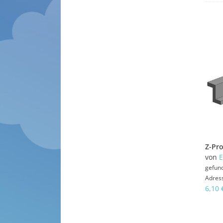
von
E
gefun
Adres
6,10 