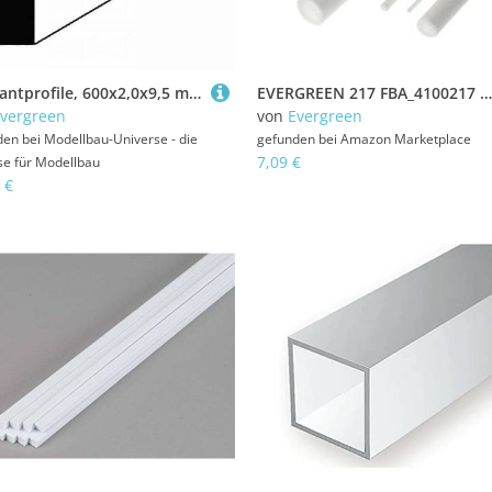
Vierkantprofile, 600x2,0x9,5 mm, 8 Stück
EVERGREEN 217 FBA_4100217 Modellbausatz, Zubehör, Mehrfarbig
vergreen
von
Evergreen
den bei
Modellbau-Universe - die
gefunden bei
Amazon Marketplace
7,09 €
se für Modellbau
 €