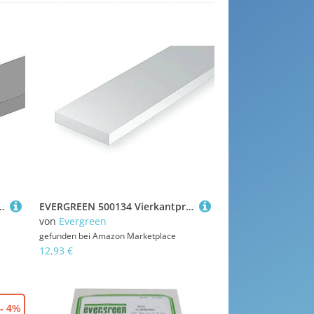
, 350x0,50x0,75mm, 10 Stück, Mehrfarbig
EVERGREEN 500134 Vierkantprofile, 350x0,75x2,00mm, 10 Stück, Mehrfarbig
von
Evergreen
gefunden bei
Amazon Marketplace
12,93 €
- 4%