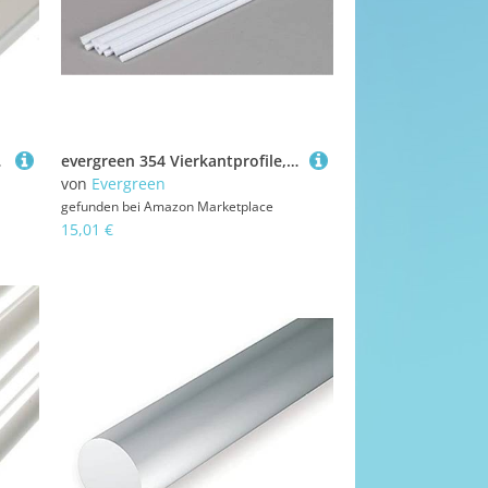
farbig
evergreen 354 Vierkantprofile, 600 x 1,5 x 2,0 mm, 15 Stück
von
Evergreen
gefunden bei
Amazon Marketplace
15,01 €