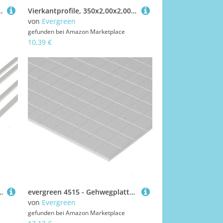
8 mm Kantenl-3/16. 3 Stück, Mehrfarbig
Vierkantprofile, 350x2,00x2,00mm, 9 Stück
von
Evergreen
gefunden bei
Amazon Marketplace
10,39 €
0,60 Zoll 4 EVG261 Kunststoffbauzubehör
evergreen 4515 - Gehwegplatten, Spiel, 1 x 150 x 300 mm, Raster 4.7 x 4.7 mm, 1 Stück
von
Evergreen
gefunden bei
Amazon Marketplace