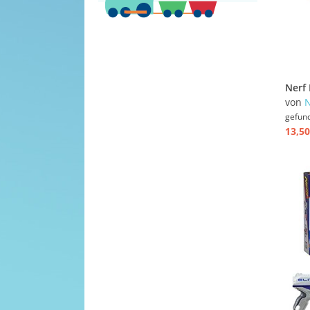
von
gefun
13,50