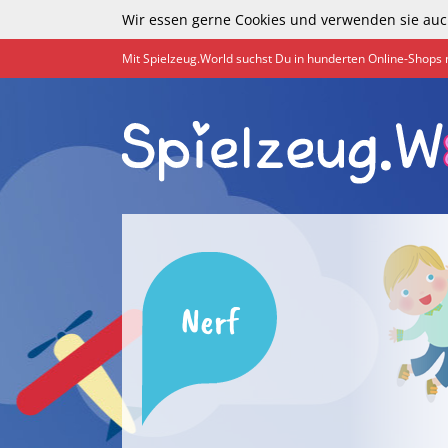
Wir essen gerne Cookies und verwenden sie auc
Mit Spielzeug.World suchst Du in hunderten Online-Shops 
Nerf