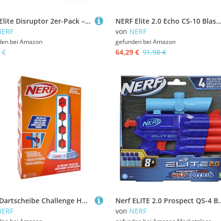
Nerf Elite Disruptor 2er-Pack – 2 Disruptor Blaster, 12 Nerf Elite Darts – 6-Dart Rotationstrommel, Schnellfeuer
NERF Elite 2.0 Echo CS-10 Blaster – 24 NERF Darts, 10-Dart Clip-Magazin, 4 Tactical Rails & Elite 2.0 Eaglepoint RD-8 Blaster, 8-Dart Trommel, 16 Ner
NERF
von
NERF
den bei
Amazon
gefunden bei
Amazon
 €
64,29 €
91,98 €
Nerf Dartscheibe Challenge Hex Drop
Nerf ELITE 2.0 Prospect QS-4 Blaster, Wild-Edition Farbdesign, 8 Nerf Eli
NERF
von
NERF