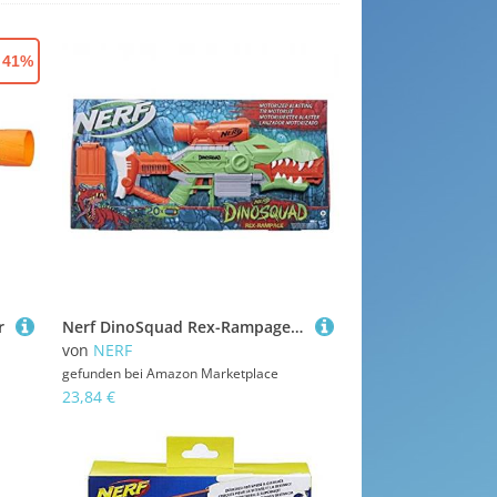
- 41%
r
Nerf DinoSquad Rex-Rampage motorisierter Blaster, 10-Dart Clip-Magazin, 20 Nerf Darts, 10-Dart Aufbewahrung, T-Rex Dinosaurier Design
von
NERF
gefunden bei
Amazon Marketplace
23,84 €