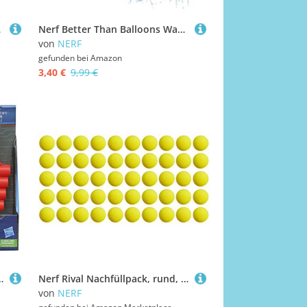
f Darts, Bolzen
Nerf Better Than Balloons Wasserspielzeug, 108 Wasserkapseln, leicht zu befüllen, perfekt für Wasserschlachten unter Freunden, für Jungen und Mädchen
von
NERF
gefunden bei
Amazon
3,40 €
9,99 €
te-Darts, 4-Dart Blasting, Targeting Scope, Pull Back Priming
Nerf Rival Nachfüllpack, rund, 50 Stück
von
NERF