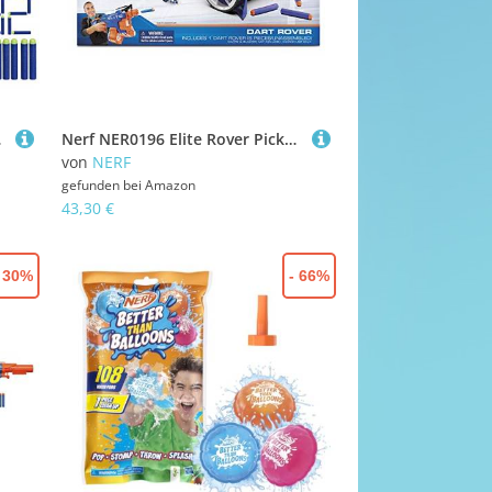
 4 Ziele
Nerf NER0196 Elite Rover Picks Up 100 Darts, Mehrfarbig, Eins, Mehrfarbig, Standardgröße
von
NERF
gefunden bei
Amazon
43,30 €
- 30%
- 66%