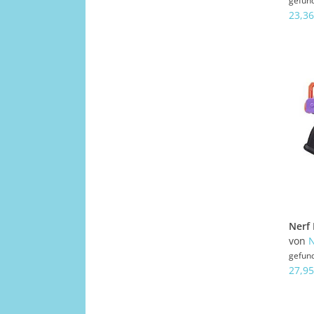
gefun
23,36
von
gefun
27,95