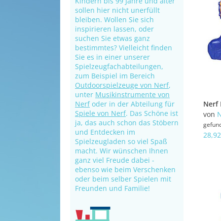
Kindern bis 99 Jahre und älter
sollen hier nicht unerfüllt
bleiben. Wollen Sie sich
inspirieren lassen, oder
suchen Sie etwas ganz
bestimmtes? Vielleicht finden
Sie es in einer unserer
Spielzeugfachabteilungen,
zum Beispiel im Bereich
Outdoorspielzeuge von Nerf
,
unter
Musikinstrumente von
Nerf
oder in der Abteilung für
Spiele von Nerf
. Das Schöne ist
von
ja, das auch schon das Stöbern
gefun
und Entdecken im
28,92
Spielzeugladen so viel Spaß
macht. Wir wünschen Ihnen
ganz viel Freude dabei -
ebenso wie beim Verschenken
oder beim selber Spielen mit
Freunden und Familie!