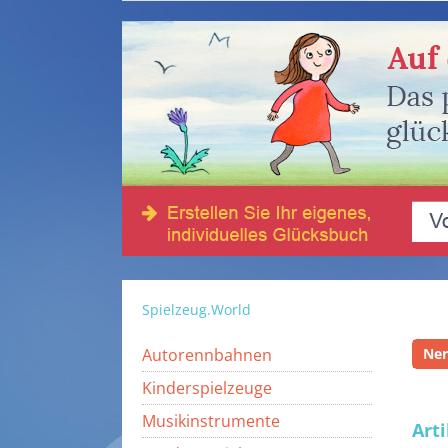
Spielzeug.World
Autorennbahnen
Ner
Kinderspielzeuge
Musikinstrumente
Art