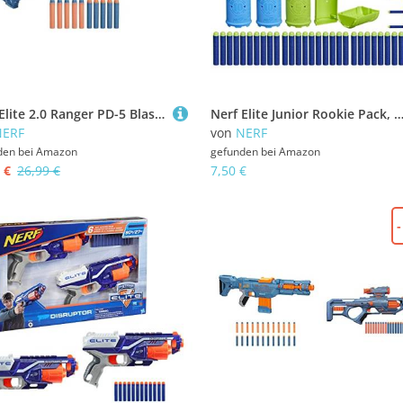
Nerf Elite 2.0 Ranger PD-5 Blaster, mit 5 Läufen, 10 Nerf Elite Darts, einfache Handhabung, Dart-Aufbewahrung, Pump-Action
Nerf Elite Junior Rookie Pack, Easy-Play Blaster, 32 Nerf Elite Darts,
NERF
von
NERF
den bei
Amazon
gefunden bei
Amazon
 €
26,99 €
7,50 €