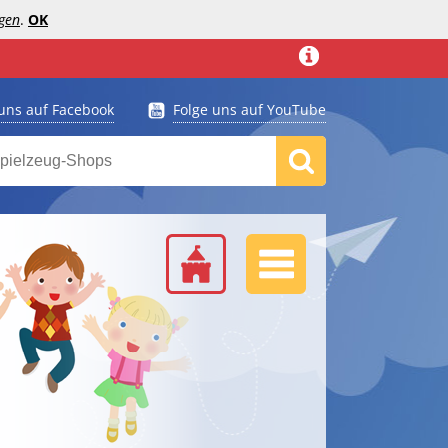
gen
.
OK
 uns auf Facebook
Folge uns auf YouTube