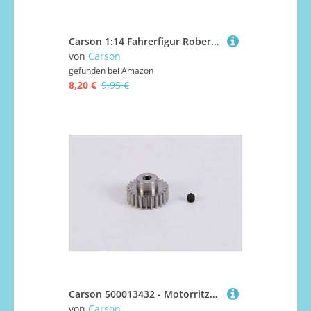
Carson 1:14 Fahrerfigur Robert, Zubehör, LKW Zubehör, Fahrerfigur, Modellzubehör, Modellbau, 500907186
von
Carson
gefunden bei
Amazon
8,20 €
9,95 €
Carson 500013432 - Motorritzel, 24 Zähne, M 0.6 Stahl
von
Carson