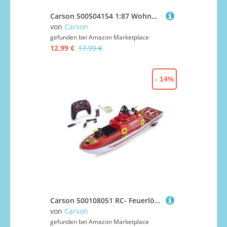
Carson 500504154 1:87 Wohnwagen mit Anhängerkupplung - Wohnwagen für 1:87er Modelle, Anhänger für Modelle, Modellbau, 1:87er, Weiß
von
Carson
gefunden bei
Amazon Marketplace
12,99 €
17,99 €
- 14%
Carson 500108051 RC- Feuerlöschboot 2.4G 100% RTR - Ferngesteuertes Boot, RC Boot, Ferngesteuertes Boot für Kinder und Erwachsene, inklusive Fernsteuerung
von
Carson
gefunden bei
Amazon Marketplace