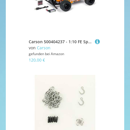
Carson 500404237 - 1:10 FE Speed Warrior 2.4G 100%RTR orange - Ferngesteuertes Auto, RC Buggy, inkl. Batterien und Fernsteuerung, Offroad Buggy
von
Carson
gefunden bei
Amazon
120,00 €