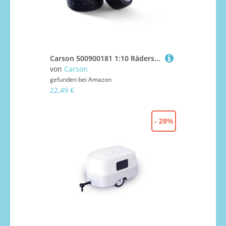
Carson 500900181 1:10 Räderset Y-Design1 (4) Gold/Chrom - Modellbauzubehör, Ersatzteil, Tuning, Reifen, Reifenset
von
Carson
gefunden bei
Amazon
22,49 €
- 28%