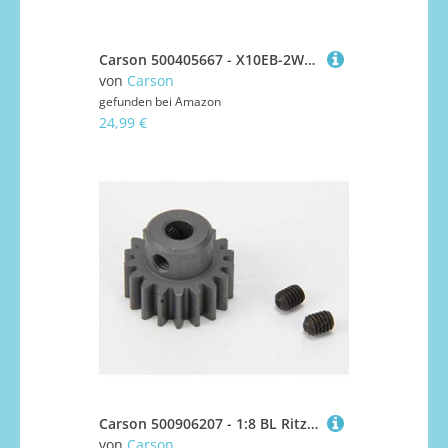
Carson 500405667 - X10EB-2WD Dämpferbrücke/Karo-Halter-Set, Zubehör
von
Carson
gefunden bei
Amazon
24,99 €
Carson 500906207 - 1:8 BL Ritzel, 18 Zähne, M1 Stahl
von
Carson