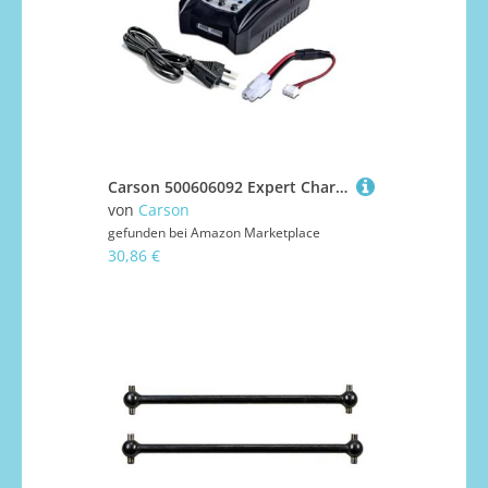
Carson 500606092 Expert Charger Allrounder LiPo/NiMh 2A - Ladegerät, RC Ladegerät,Schnellladegerät für NiMH-Akkus
von
Carson
gefunden bei
Amazon Marketplace
30,86 €