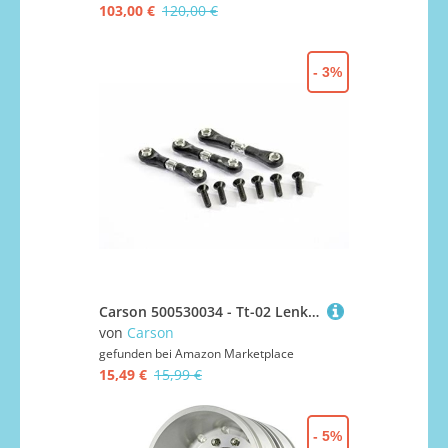
103,00 €
120,00 €
- 3%
Carson 500530034 - Tt-02 Lenkgestänge Set, Silber
von
Carson
gefunden bei
Amazon Marketplace
15,49 €
15,99 €
- 5%