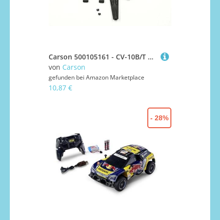
Carson 500105161 - CV-10B/T Querlnker-Set unten/Oben/vorne/hinten, 2 Stück
von
Carson
gefunden bei
Amazon Marketplace
10,87 €
- 28%