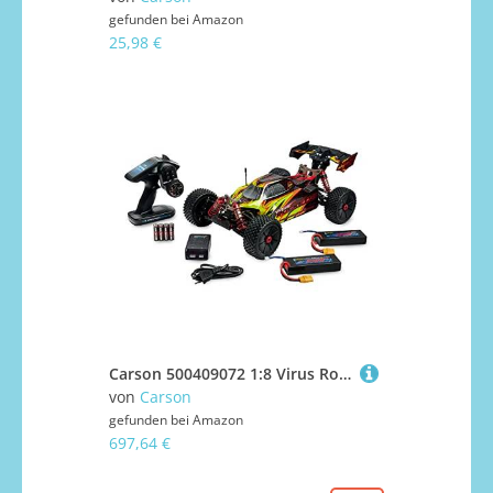
gefunden bei
Amazon
25,98 €
Carson 500409072 1:8 Virus Rocket 120 6S 2.4G 100% RTR - ferngesteuertes Auto, Geschwindigkeit bis zu 120 km/h, inklusive Batterien und Fernsteuerung, 4WD Antrieb, spritzwassergeschützt, Gelb/ Schwarz
von
Carson
gefunden bei
Amazon
697,64 €