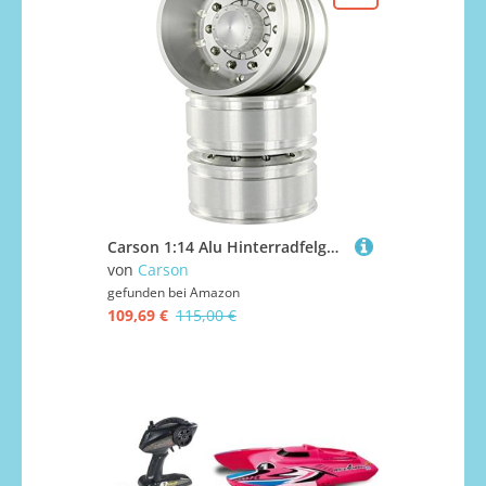
Carson 1:14 Alu Hinterradfelge rundloch (2), Ersatzteil, Modellbau, Zubehör, Tuningteile, 500907160, 49 x 21 Month
von
Carson
gefunden bei
Amazon
109,69 €
115,00 €