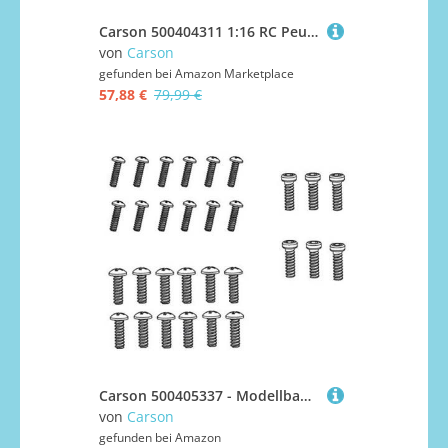
Carson 500404311 1:16 RC Peugeot Rally 3008 DKR LOEB 19 100% - Ferngesteuertes, RC Spielzeug mit Funktionen, RC Fahrzeug, RC Rennauto, RC Auto, ferngesteuertes Auto für Kinder
von
Carson
gefunden bei
Amazon Marketplace
57,88 €
79,99 €
Carson 500405337 - Modellbauzubehör: FY8 Schraubenset
von
Carson
gefunden bei
Amazon