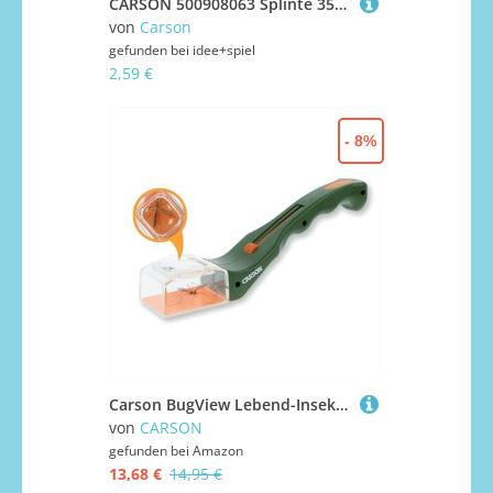
CARSON 500908063 Splinte 35mm, 10St., schwarz
von
Carson
gefunden bei
idee+spiel
2,59 €
- 8%
Carson BugView Lebend-Insektenfänger und Forscherlupe, ideal als Entdeckerspielzeug und Haushaltshilfe (HU-10)
von
CARSON
gefunden bei
Amazon
13,68 €
14,95 €