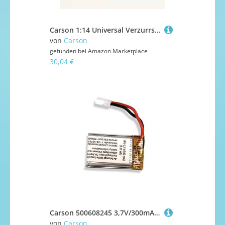
Carson 1:14 Universal Verzurrsatz Tieflader, RC Truck, Zubehör für Tamiya Trucks, Ersatzteile, Tuningteile, Modellbau, 500907450
von
Carson
gefunden bei
Amazon Marketplace
30,04 €
Carson 500608245 3,7V/300mAh LiPO Ersatzakku für RC Quadcopter, Zubehör, RC Akku, Ersatzakku, RC Zuebhör, Akku für RC Helikopter
von
Carson