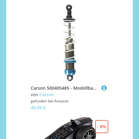
Carson 500405485 - Modellbauzubehör: X10ET-XL Stoßdämpferset, 4 Stück, Silber
von
Carson
gefunden bei
Amazon
48,99 €
- 8%