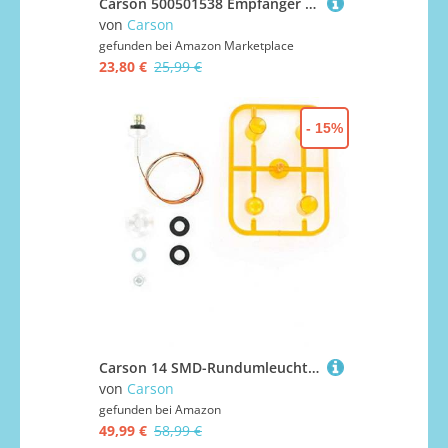
Carson 500501538 Empfänger Reflex Pro 3 Nano 2.4G, Fahrzeug
von
Carson
gefunden bei
Amazon Marketplace
23,80 €
25,99 €
- 15%
Carson 14 SMD-Rundumleuchte orange +/-5° (1), RC, Zubehör für Tamiya Trucks, Ersatzteile,Tuningteile, Modellbau, Made in Germany, 500907580, Einheitsgröße
von
Carson
gefunden bei
Amazon
49,99 €
58,99 €