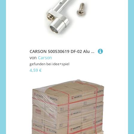
CARSON 500530619 DF-02 Alu Karosseriehalter, vorn (1 St.)
von
Carson
gefunden bei
idee+spiel
4,59 €