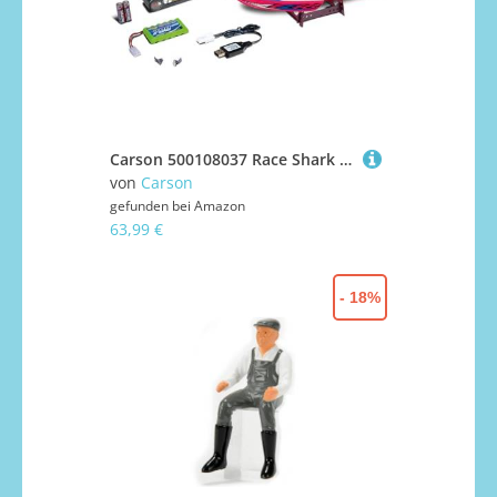
Carson 500108037 Race Shark FD 2.4G 100% RTR pink - ferngesteuertes Boot für Kinder ab 8 Jahren, RC Boot,RC,bis zu 25 km/h, 100% RTR (Ready to Run), mit 2.4 GHz Fernbedienung
von
Carson
gefunden bei
Amazon
63,99 €
- 18%