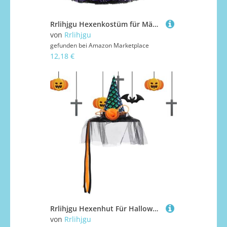
Rrlihjgu Hexenkostüm für Mädchen, Halloween-Set für Teenager, weiches Set mit Spinnennetz für Schule, Karneval, Theater, Kostümparty und Cosplay
von
Rrlihjgu
gefunden bei
Amazon Marketplace
12,18 €
Rrlihjgu Hexenhut Für Halloween - Halloween Hexenhut Mit Breiter Krempe,Klassische Kostümhüte Zum Verkleiden Für Kinder Und Erwachsene Cosplay Party Accessoires Für Indoor Bar Garten Zuhause
von
Rrlihjgu