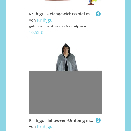
Rrlihjgu Gleichgewichtsspiel mit Affen, interaktives Balance-Spielzeug für Kinder, pädagogische Aktivitäten mit Blöcken für die Vorschule, Geschenke ab 3 Jahren
von
Rrlihjgu
gefunden bei
Amazon Marketplace
10,53 €
Rrlihjgu Halloween-Umhang mit Kapuze, Unisex, für Erwachsene, für Kostüme, Partys und Halloween-Theater
von
Rrlihjgu