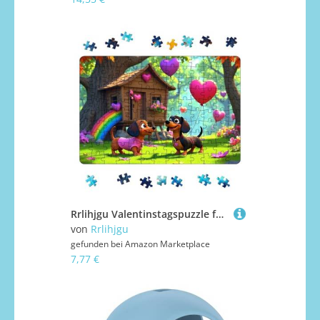
Rrlihjgu Valentinstagspuzzle für Kinder, Valentinstagspuzzle, Stem-Puzzle, Familien-Nachtpuzzle, Set mit 130 romantischen Puzzles
von
Rrlihjgu
gefunden bei
Amazon Marketplace
7,77 €