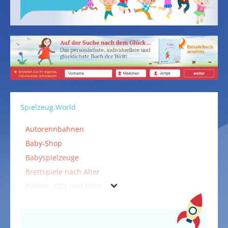
Spielzeug.World
Autorennbahnen
Baby-Shop
Babyspielzeuge
Brettspiele nach Alter
Bücher, CDs und DVDs
Falten & Kleben
Fidget Spinner