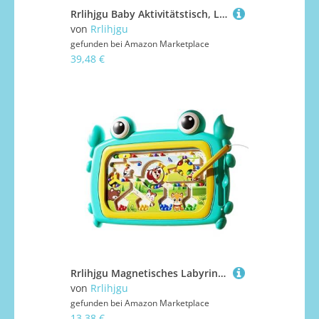
Rrlihjgu Baby Aktivitätstisch, Lerntisch, Holz Lernspielzeug mit Perlenlabyrinth und Formensortierer Für Mädchen Kindergarten
von
Rrlihjgu
gefunden bei
Amazon Marketplace
39,48 €
Rrlihjgu Magnetisches Labyrinthspielzeug, Farbsortierungsspielzeug, interaktives Zeichenbrett mit Krabbe, Spielzeug für Früherziehung, kreatives Spielzeug für Kinder für zu Hause
von
Rrlihjgu
gefunden bei
Amazon Marketplace
13,38 €