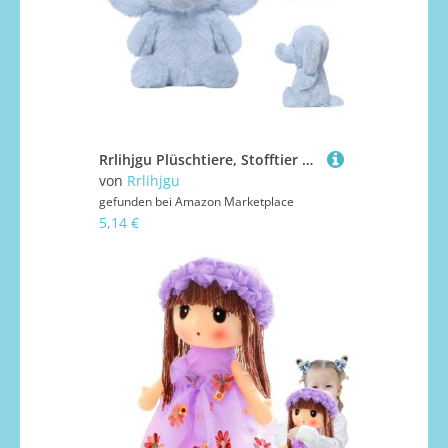
Rrlihjgu Plüschtiere, Stofftier Elefant Plüsch Kuscheltier, Weiche Interaktive Kuschelkissen Sammlung Für Mädchen Kinder Freunde Und Familie Zur
von
Rrlihjgu
gefunden bei
Amazon Marketplace
5,14 €