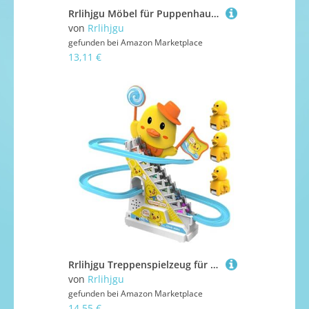
Rrlihjgu Möbel für Puppenhaus, Miniatur-Tisch und Stühle, dekoratives Zubehör, Maßstab 1/12, für Modellbau, Puppenhaus, Ausstellung, Sammler, Symbolisches Spiel für und Mädchen
von
Rrlihjgu
gefunden bei
Amazon Marketplace
13,11 €
Rrlihjgu Treppenspielzeug für kleine Enten, Spielzeug zum Aufsteigen von kleinen Enten | Achterbahnspielzeug mit Gleitleitern mit elektrischer Strecke | Rolltreppe für Kinder
von
Rrlihjgu
gefunden bei
Amazon Marketplace
14,55 €