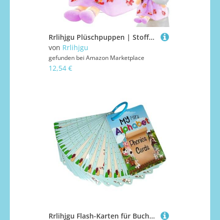
Rrlihjgu Plüschpuppen | Stoffpuppe | Weiche handgefertigte Figur für Mädchen, kleine Traumpartnerin für Kinder, Dekoration zu Hause, Sofa, Geburtstag, Weihnachten
von
Rrlihjgu
gefunden bei
Amazon Marketplace
12,54 €
Rrlihjgu Flash-Karten für Buchstaben, Alphabetkarten, 26 Stück, Lernkarten mit Buchstaben für und Mädchen, Vorschulaktivitäten