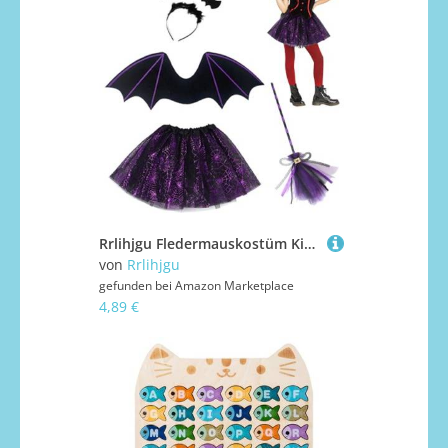
Rrlihjgu Fledermauskostüm Kinder | Halloweenkleidung | Flügel Stirnband Tüllrock Kinderkostüm Mädchen Mottoparty Maskerade Für Verkleidungsfeste Halloweenfeste
von
Rrlihjgu
gefunden bei
Amazon Marketplace
4,89 €