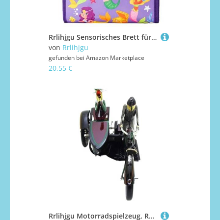
Rrlihjgu Sensorisches Brett für Kleinkinder, sensorisches Brett, pädagogisches Brett, Lernspielzeug für Kinder ab 1 Jahr, Lerntafel, Spielzeug
von
Rrlihjgu
gefunden bei
Amazon Marketplace
20,55 €
Rrlihjgu Motorradspielzeug, Rollenspielzeug, Motorradspielzeug, handgefertigte Motorrad-Ornamente, Wind Up Motorrad, Schreibtischdekoration, Vintage-Sammelspielzeug