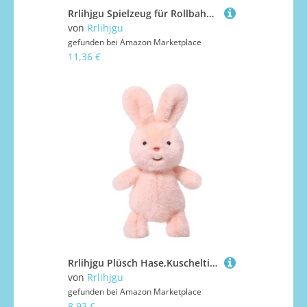
Rrlihjgu Spielzeug für Rollbahnen, Spielzeug für Kinder mit Kugelrampe, stapelbares Ballspielzeug, Gleitkugelspielzeug für Kinder von 1 bis 3 Jahren, Schiene
von
Rrlihjgu
gefunden bei
Amazon Marketplace
11,36 €
Rrlihjgu Plüsch Hase,Kuscheltier Kinder Cartoon Häschen - Kuscheliges Sammlerstück Weicher Begleiter Zum Trösten Und Kuscheln Für Kinder Und Erwachsene
von
Rrlihjgu
gefunden bei
Amazon Marketplace
8,93 €