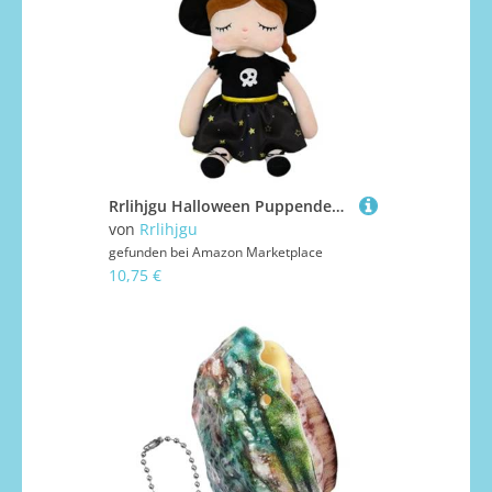
Rrlihjgu Halloween Puppendekoration - Süße Stoffpuppe Mädchen | Weiche Figuren Für Kinder Zuhause Reise Indoor Spielzeit Dekoration
von
Rrlihjgu
gefunden bei
Amazon Marketplace
10,75 €