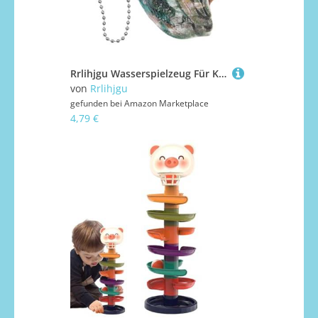
Rrlihjgu Wasserspielzeug Für Kinder | Pool Muschel Sprühnebel Scherzspaß Wasserspielzeug - Sprühgerät Für Garten Party Badewanne Dusche Mädchen Freunde Hinterhof Kleinkinder Outdoor
von
Rrlihjgu
gefunden bei
Amazon Marketplace
4,79 €