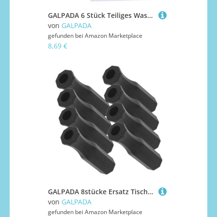
GALPADA 6 Stück Teiliges Wasserwellen Papier mit Realistischem Wasserwelleneffekt Selbstklebend für DIY Mikro Landschaftsmodelle für Fluss Bach und Seen Szenarien Sandtischen
von
GALPADA
gefunden bei
Amazon Marketplace
8,69 €
GALPADA 8stücke Ersatz Tischfußballgriffe Spielgriffe Aus Kunststoff Kompatibel Mit Meisten Fußballgeräten Für Kinderhände
von
GALPADA
gefunden bei
Amazon Marketplace