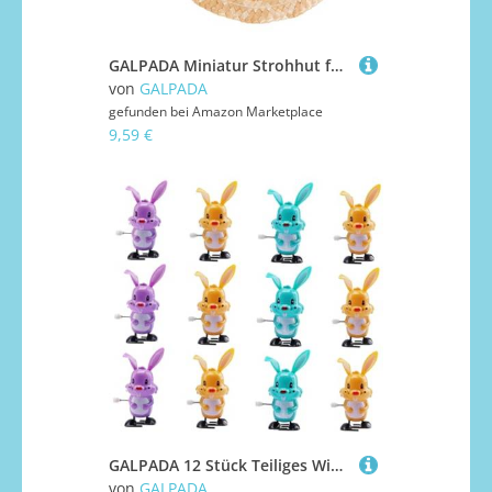
GALPADA Miniatur Strohhut für Puppen Handgefertigter Kleiner Runder Topf aus Gewebtem Weizenstroh Hautfreundlich Langlebig Dekoratives Mini Hut Modell für DIY Bastelbedarf
von
GALPADA
gefunden bei
Amazon Marketplace
9,59 €
GALPADA 12 Stück Teiliges Wind up Kaninchen Bunte Aufziehhasen aus Robustem Kunststoff Batteriefreies Bewegungsspielzeug für Jungen und Mädchen als Ostergeschenk und Reisespielzeug
von
GALPADA