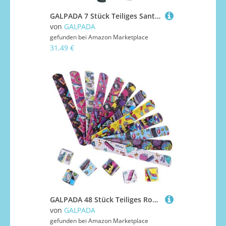
GALPADA 7 Stück Teiliges Santa Claus Kostüm Kreatives Lustiges Weihnachtsmann Outfit mit Hut Oberteil Hose Gürtel Handschuhen und Stiefelüberzügen Atmungsaktiv Unisex für Weihnachtsfeiern
von
GALPADA
gefunden bei
Amazon Marketplace
31,49 €
GALPADA 48 Stück Teiliges Rockmusik Slap Armband Vintage Design Bunte Schnapparmbänder für Party Mitgebsel Kindergeburtstag und Musikliebhaber Robust und Einfach Anzulegen
von
GALPADA
gefunden bei
Amazon Marketplace