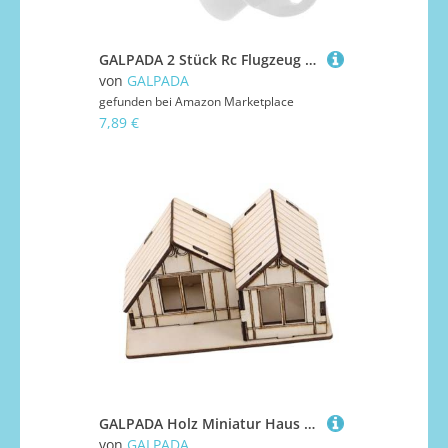
GALPADA 2 Stück Rc Flugzeug Propeller Adapter Teilig mit Propellerbasis Schutz für Rc Flugzeug Zubehör Ersatzteil Langlebig Vielseitig für Outdoor Racing Training
von
GALPADA
gefunden bei
Amazon Marketplace
7,89 €
GALPADA Holz Miniatur Haus Modellbausatz DIY Jigsaw Puzzle aus Langlebigem Holz Detailreiches Sandkasten bauspielzeug Vielseitige Dekoration für Kinderpartys und Wohnraumgestaltung
von
GALPADA