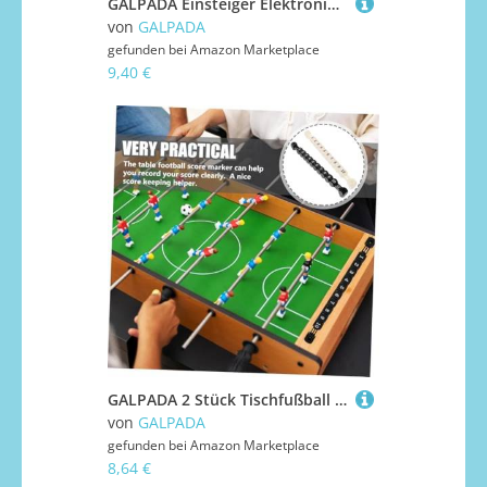
GALPADA Einsteiger Elektronik Baukasten Schaltkreise Bausatz für Schüler mit Aufbewahrungsbox Umweltfreundlich für Physik Experimente und Grundlagen des Stromkreises Lernen
von
GALPADA
gefunden bei
Amazon Marketplace
9,40 €
GALPADA 2 Stück Tischfußball Scorekeeper Robuste Kleine Punktezähler aus Langlebigem Kunststoff Praktische Torzähler für Kickertisch Zubehör Einfache Punkteanzeige für Fußballkicker
von
GALPADA
gefunden bei
Amazon Marketplace
8,64 €