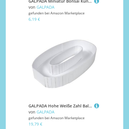
GALPADA Miniatur Bonsai Künstlicher Ahornbaum Miniatur Topfpflanze Dekoratives Landschaftsornament Für Puppenhaus Mikrolandschaft Ohne Pflege Realistisches Mikro Dekor Modell
von
GALPADA
gefunden bei
Amazon Marketplace
6,19 €
GALPADA Hohe Weiße Zahl Ballonbox Partydekoration Shower Geburtstag Deko Wiederverwendbar Robust für Fotohintergrund
von
GALPADA
gefunden bei
Amazon Marketplace
19,79 €