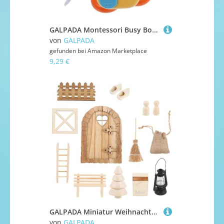
GALPADA Montessori Busy Board für Kleinkinder Ab Jahr Handliche Wahrnehmung Lernhilfe mit Sicherem Material Motorische und Kognitive Entwicklung Orangefarbener Vogel Busy Toy
von
GALPADA
gefunden bei
Amazon Marketplace
9,29 €
GALPADA Miniatur Weihnachtsdeko DIY Puppenhaus Weihnachten Miniaturmöbel Deko Zubehör für Haus Basteln Kreative Weihnachtsfigur für Erwachsene
von
GALPADA