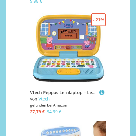
9,98 €
- 21%
Vtech Peppas Lernlaptop – Lerncomputer mit ABC-Tastatur und verschiedenen Lerninhalten mit den Themen Buchstaben und Wörter, Zahlen, Logik, Spiele und Musik – Für Kinder von 3-6 Jahren
von
Vtech
gefunden bei
Amazon
27,79 €
34,99 €