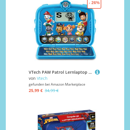
- 26%
VTech PAW Patrol Lernlaptop – Lerncomputer mit den Originalstimmen der PAW Patrol und Spielen zum Lernen von Buchstaben, Zahlen, Logik u. v. m. - Für Kinder von 3-6 Jahren
von
Vtech
gefunden bei
Amazon Marketplace
25,99 €
34,99 €