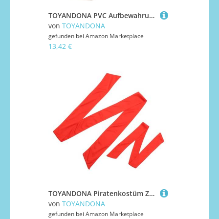
TOYANDONA PVC Aufbewahrungstasche Transparent mit Schulterriemen Große Kapazität Staubdicht Tragbar für Baumwollpuppen Kleine Figuren Organizer
von
TOYANDONA
gefunden bei
Amazon Marketplace
13,42 €
TOYANDONA Piratenkostüm Zubehör Rotes Piratenkopftuch und Hüfttuch Bandana für Damen und Herren Karneval Party Cosplay Verkleidung
von
TOYANDONA
gefunden bei
Amazon Marketplace