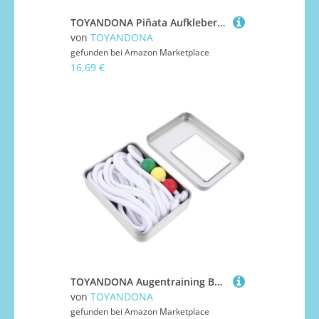
TOYANDONA Piñata Aufkleber Stuffer Füllbonbons Gelbe Pinata Geburtstagsdekorationen Pinata Nähen Vierzehn Tage Taco Fruchtpinata Partyzubehör Zitrone Neon Papier Yellow
von
TOYANDONA
gefunden bei
Amazon Marketplace
16,69 €
TOYANDONA Augentraining Ball Matte DREI Farbige Kugeln mit Nylonseil für Sehübungen zur Sehkonvergenz und Kurzsichtigkeitskorrektur Tragbar mit Aufbewahrungsbox Fördert Aufmerksamkeit
von
TOYANDONA
gefunden bei
Amazon Marketplace