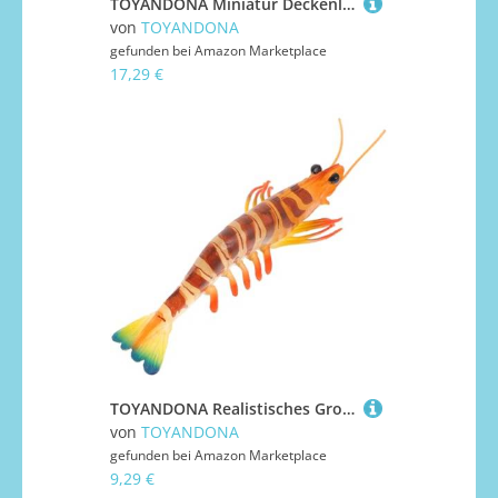
TOYANDONA Miniatur Deckenlampe mit Funktionierendem LED Licht Elegante Puppenhaus Beleuchtung Warmes Licht für Kleine Möbel und Miniatur Dekoration Vielseitig für Puppenhäuser und Mini
von
TOYANDONA
gefunden bei
Amazon Marketplace
17,29 €
TOYANDONA Realistisches Großes Garnelenmodell Dekorationsfigur Lebensechte Meerestier Simulation Kinderzimmer Deko Lernspielzeug Kognitives Meeres Tier
von
TOYANDONA
gefunden bei
Amazon Marketplace
9,29 €