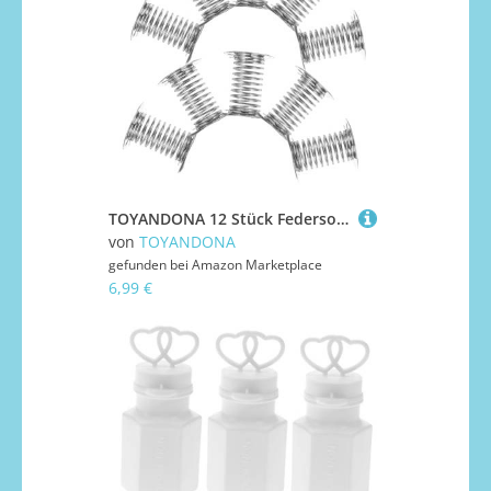
TOYANDONA 12 Stück Federsockel mit Doppelseitigem Kleber Federbasis für DIY Tanzende Puppen Wackelkopf Ersatzteile für Auto Armaturenbrett Home Office Dekoration
von
TOYANDONA
gefunden bei
Amazon Marketplace
6,99 €