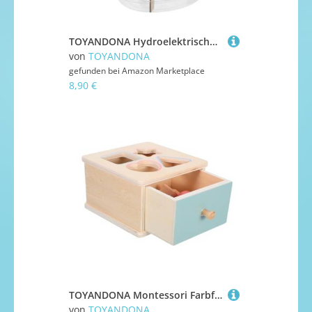
TOYANDONA Hydroelektrischer Generator Bausatz für Interaktives Wissenschaftsexperiment Stem Lernspielzeug zur Nutzung von Wasserenergie Elektrizitätsvermittlung für Schulunterricht und
von
TOYANDONA
gefunden bei
Amazon Marketplace
8,90 €
TOYANDONA Montessori Farbform Sortierbox aus Holz Ergonomisch für Kleinkinder Sicheres Material Interaktives Lernspielzeug zur Farberkennung und Feinmotorikförderung Geschenk für
von
TOYANDONA