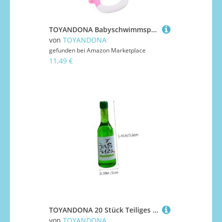
TOYANDONA Babyschwimmspielzeug mit und Ringen Schwimmendes Wurfspiel für Badewanne Pool und Outdoor Leichtes Sicheres Lernspiel Motorik und Hand-Auge-koordination
von
TOYANDONA
gefunden bei
Amazon Marketplace
11,49 €
TOYANDONA 20 Stück Teiliges Miniatur Weinflaschen Deko Resin Flaschen mit Glattem Rand Leichte Mini Hausflaschen für Puppenhaus Romantische Reiskornweinflaschen Vielseitig als Dekoration
von
TOYANDONA