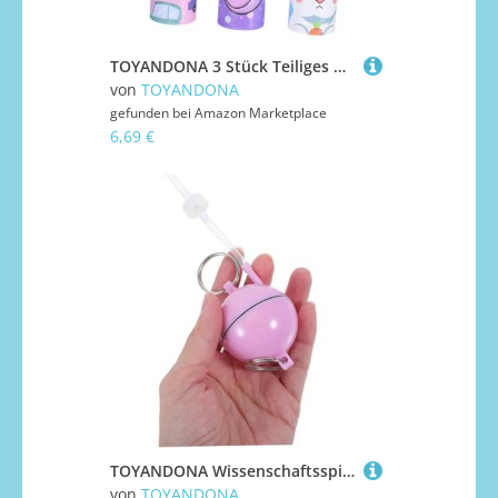
TOYANDONA 3 Stück Teiliges Bunte rotierende Designs pädagogisches interaktives Bastelset für Geburtstagsgeschenk für Jungen Mädchen
von
TOYANDONA
gefunden bei
Amazon Marketplace
6,69 €
TOYANDONA Wissenschaftsspielzeug Experimentierkit mit Sicherem Material Interaktivem Aufbau Vielseitigen Experimenten Fördert Kreativität und Wissenschaftliches Denken Pädagogisch für
von
TOYANDONA