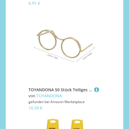
6,91 €
TOYANDONA 50 Stück Teiliges Miniatur Puppenbrillen aus Metall Drahtfassung Realistische Mini Dollhouse Eyewear für DIY Bastelprojekte Kreative Puppenzubehör für Detailreiche
von
TOYANDONA
gefunden bei
Amazon Marketplace
10,59 €