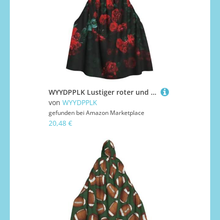
WYYDPPLK Lustiger roter und schwarzer Rosen-Umhang mit Kapuze für Erwachsene – Unisex, Halloween, Weihnachten, Cosplay-Umhang
von
WYYDPPLK
gefunden bei
Amazon Marketplace
20,48 €