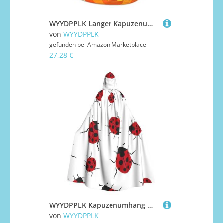
WYYDPPLK Langer Kapuzenumhang für Teenager, Happy Halloween Day, Druck, Cosplay, Rolle, Party, Halloween-Kostüme
von
WYYDPPLK
gefunden bei
Amazon Marketplace
27,28 €
WYYDPPLK Kapuzenumhang mit lustigem Marienkäfer-Aufdruck für Erwachsene, Unisex, Halloween, Weihnachten und Ostern, Cosplay-Umhang
von
WYYDPPLK