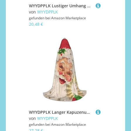
WYYDPPLK Lustiger Umhang mit Kapuze für Erwachsene, Motiv: frisches Gemüse, Obst, Unisex, Halloween, Weihnachten, Cosplay
von
WYYDPPLK
gefunden bei
Amazon Marketplace
20,48 €
WYYDPPLK Langer Kapuzenumhang für Teenager Frohe Weihnachten Druck Cosplay Rolle Party Halloween Kostüme
von
WYYDPPLK
gefunden bei
Amazon Marketplace
27,28 €