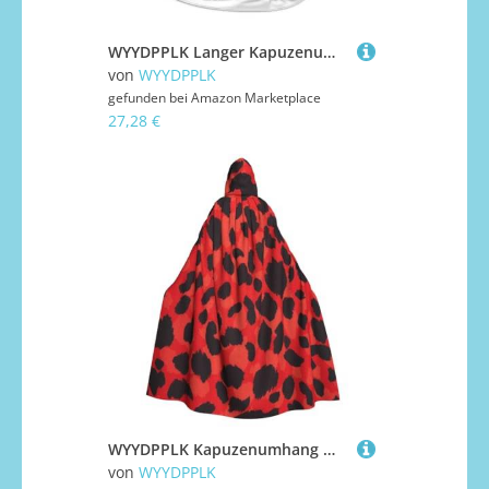
WYYDPPLK Langer Kapuzenumhang für Teenager, karierte Flaggen, Rennflagge, Druck, Cosplay, Rollenparty, Halloween-Kostüme
von
WYYDPPLK
gefunden bei
Amazon Marketplace
27,28 €
WYYDPPLK Kapuzenumhang mit lustigem rotem Leopardenmuster für Erwachsene, Unisex, Halloween, Weihnachten und Ostern, Cosplay-Umhang
von
WYYDPPLK