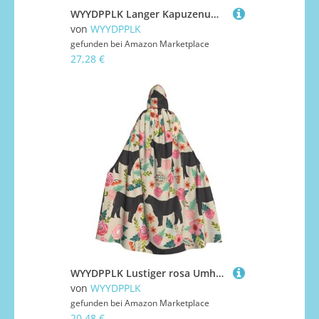
WYYDPPLK Langer Kapuzenumhang für Teenager American Football Schnürsenkel Druck Cosplay Rolle Party Halloween Kostüme
von
WYYDPPLK
gefunden bei
Amazon Marketplace
27,28 €
WYYDPPLK Lustiger rosa Umhang mit Kapuze für Erwachsene, Unisex, Halloween, Weihnachten, Cosplay
von
WYYDPPLK
gefunden bei
Amazon Marketplace
20,48 €