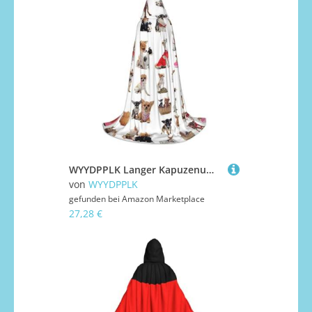
WYYDPPLK Langer Kapuzenumhang für Teenager, niedliches Chihuahua-Mopsmuster, Druck, Cosplay, Rollenparty, Halloween-Kostüme
von
WYYDPPLK
gefunden bei
Amazon Marketplace
27,28 €