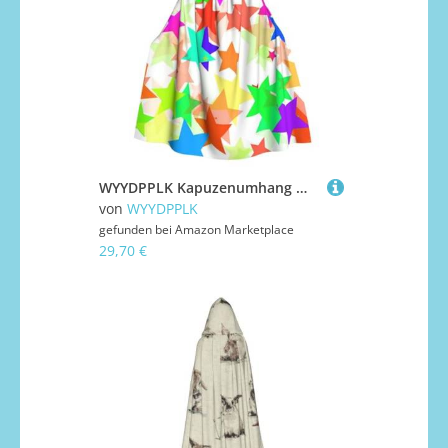
WYYDPPLK Kapuzenumhang mit lustigem buntem Sternendruck für Erwachsene – Unisex, Halloween, Weihnachten und Ostern, Events, Cosplay-Umhang
von
WYYDPPLK
gefunden bei
Amazon Marketplace
29,70 €