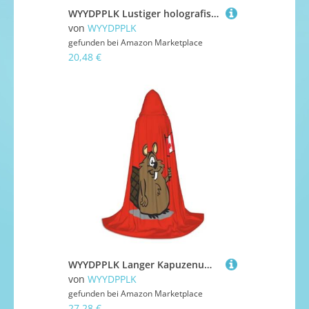
WYYDPPLK Lustiger holografischer Dreams Print Kapuzenumhang für Erwachsene – Unisex Halloween Weihnachten Cosplay Umhang
von
WYYDPPLK
gefunden bei
Amazon Marketplace
20,48 €
WYYDPPLK Langer Kapuzenumhang für Teenager, Biber-Druck, Cosplay, Rollenparty, Halloween-Kostüme
von
WYYDPPLK
gefunden bei
Amazon Marketplace
27,28 €