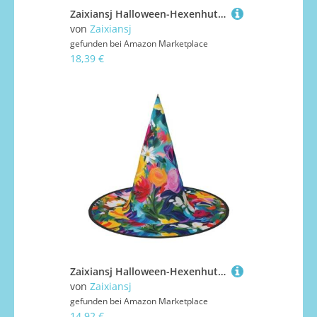
Zaixiansj Halloween-Hexenhut, Giraffe, Mutter- und Kind-Druck, Kostüm, Kopfbedeckung, Erwachsene, gruseliger Hut, Festival-Kopfbedeckung
von
Zaixiansj
gefunden bei
Amazon Marketplace
18,39 €
Zaixiansj Halloween-Hexenhut, Impasto-Blumendruck-Kostüm, Kopfbedeckung, Erwachsene, gruseliger Hut, Festival-Kopfbedeckung
von
Zaixiansj
gefunden bei
Amazon Marketplace
14,92 €