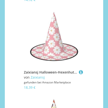
Zaixiansj Halloween-Hexenhut, rosa-weißes Gänseblümchen-Motiv, Kostüm, Kopfbedeckung, Erwachsene, gruseliger Hut, Festival-Kopfbedeckung
von
Zaixiansj
gefunden bei
Amazon Marketplace
18,39 €