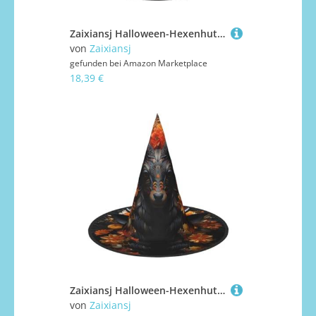
Zaixiansj Halloween-Hexenhut, Kiefernbaum unter dem Mond, Kopfbedeckung, für Erwachsene, gruseliger Hut, Festival-Kopfbedeckung
von
Zaixiansj
gefunden bei
Amazon Marketplace
18,39 €
Zaixiansj Halloween-Hexenhut, schwarze Antilope mit Blumendruck, Kostüm, Kopfbedeckung, Erwachsene, gruseliger Hut, Festival-Kopfbedeckung
von
Zaixiansj