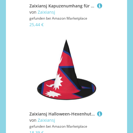
Zaixiansj Kapuzenumhang für Erwachsene, für Halloween, Party, Cosplay, schneebedeckte Berge, bedruckt, Kapuzenmantel, Kostüm, Umhang, Zubehör
von
Zaixiansj
gefunden bei
Amazon Marketplace
25,44 €
Zaixiansj Halloween-Hexenhut, Flagge von Nepal, Kopfbedeckung für Erwachsene, gruseliger Hut, Festival-Kopfbedeckung
von
Zaixiansj
gefunden bei
Amazon Marketplace
18,39 €