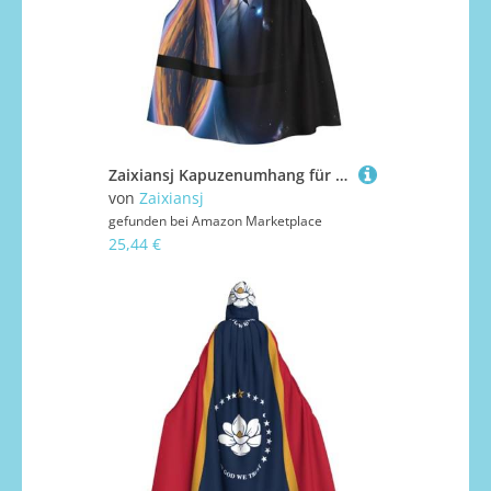
Zaixiansj Kapuzenumhang für Erwachsene, für Halloween-Party, Cosplay, ein faszinierender Universum-Druck, Kapuzenmantel, Kostüm, Umhang, Zubehör
von
Zaixiansj
gefunden bei
Amazon Marketplace
25,44 €