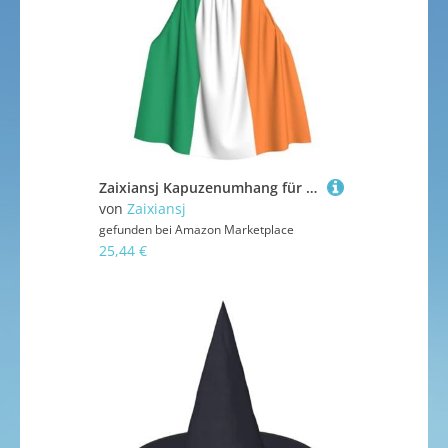
Zaixiansj Kapuzenumhang für Erwachsene, für Halloween, Party, Cosplay, irische Flagge, bedruckt, Kapuzenmantel, Kostüm, Umhang, Zubehör
von
Zaixiansj
gefunden bei
Amazon Marketplace
25,44 €