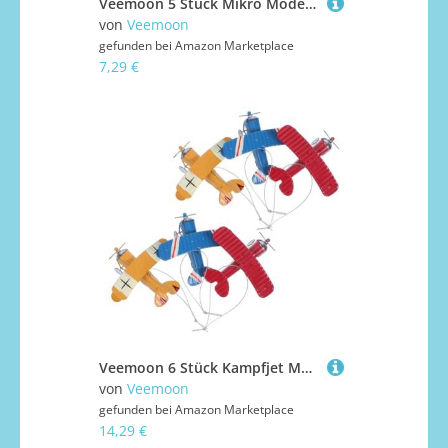
Veemoon 5 Stück Mikro Modellbau Robuste Schnell Montierbare Laternenpfähle für Modelleisenbahn Puppenhaus Urbane Miniaturlandschaften
von
Veemoon
gefunden bei
Amazon Marketplace
7,29 €
Veemoon 6 Stück Kampfjet Modell Heimdekoration Metall Druckguss Flugzeug Metallflugzeuge Flugzeugmodelle Für Erwachsene Retro Flugzeugmodell Retro Flugzeug Ornament Modellflugzeug
von
Veemoon
gefunden bei
Amazon Marketplace
14,29 €