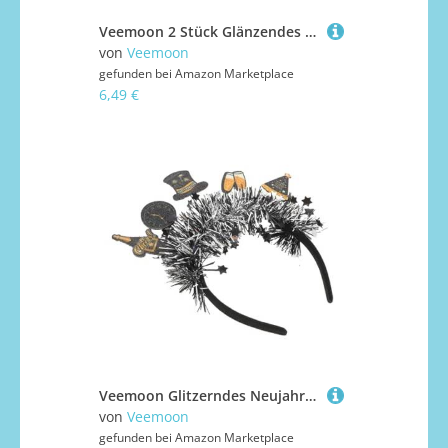
Veemoon 2 Stück Glänzendes Goldfarbenes Stirnband Mädchen Funkelnder Haarschmuck für Partys und Geburtstagsfeiern Leichtes Langlebiges Mädchenhaar accessoire mit Elegantem Design
von
Veemoon
gefunden bei
Amazon Marketplace
6,49 €
Veemoon Glitzerndes Neujahrs-stirnband mit Uhr-hut Design Komfortabler Flexibler Haarreif für Weihnachts Silvesterfeiern Festliches Party-accessoire für Stilvolle Jahreswechsel-outfits
von
Veemoon
gefunden bei
Amazon Marketplace