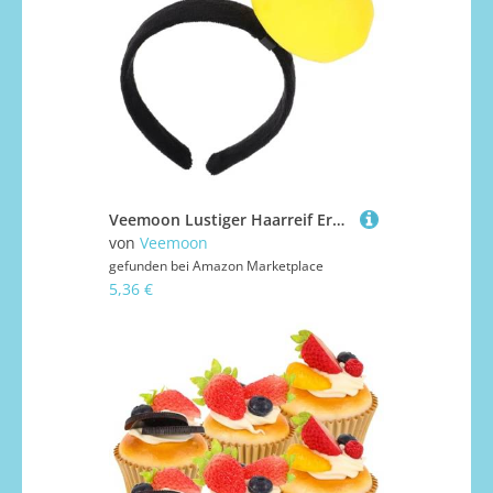
Veemoon Lustiger Haarreif Erwachsene Weicher Plüsch Zitronen frucht Kopfschmuck Karneval Kostüm Accessoire Party Mottoparty Cosplay Haarschmuck
von
Veemoon
gefunden bei
Amazon Marketplace
5,36 €