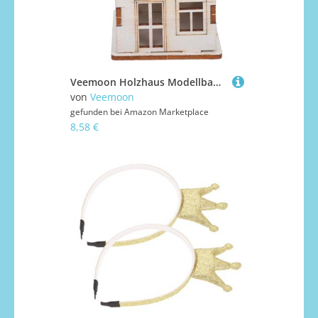
Veemoon Holzhaus Modellbausatz DIY aus Langlebigem Massivholz Detailreiches Miniatur-weihnachtshaus für Basteln und Dekoration Ideen für Erwachsene als Tischdeko und
von
Veemoon
gefunden bei
Amazon Marketplace
8,58 €