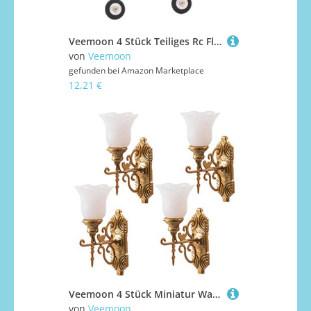
Veemoon 4 Stück Teiliges Rc Flugzeug Heckrad Untergestell für Modellflugzeuge kompatibel mit Stabiler Landung Einfach zu Montieren für Outdoor-DIY-projekte
von
Veemoon
gefunden bei
Amazon Marketplace
12,21 €
Veemoon 4 Stück Miniatur Wandlampe Langlebige Mini Leuchte für Sandtisch und Puppenhaus Detailreiche Modellbau Wanddekoration mit Warmweißem Licht Kompakt und Installieren
von
Veemoon