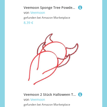
Veemoon Sponge Tree Powder für Miniatur Landschaftsbau Langlebiges Realistisch Wirkendes Terrain-Scatter für DIY Modellbau Garten Eisenbahn Architektur Bushy Tuft Grasstreu
von
Veemoon
gefunden bei
Amazon Marketplace
8,39 €
Veemoon 2 Stück Halloween Teufelshörner Haarreif mit Roten Funkelnden Strass Hörnern Verstellbares Stirnband für Damen Auffälliger Kopfschmuck für Hexenkostüm Karneval und Mottoparty
von
Veemoon
gefunden bei
Amazon Marketplace