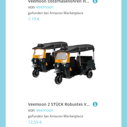
Veemoon Osterhasenohren Haarreif mit Realistischen Blumen Leichter Kopfschmuck für Karneval Party Kostüm und Performance Charmantes Bunny accessoire für Damen
von
Veemoon
gefunden bei
Amazon Marketplace
7,19 €
Veemoon 2 STÜCK Robustes Vintage Dreirad Modell aus Kunststoff und Legierung Detailreiches Retro Tricycle als Kuchenfigur und Tischdekoration für Zuhause und Büro Einzigartiges
von
Veemoon
gefunden bei
Amazon Marketplace
12,59 €