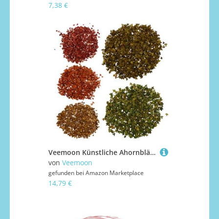
7,38 €
Veemoon Künstliche Ahornblätter Miniatur Für DIY Modelllandschaft Eisenbahn Garten Diorama Landschaftsbau Zubehör
von
Veemoon
gefunden bei
Amazon Marketplace
14,79 €