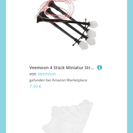
Veemoon 4 Stück Miniatur Straßenlaternen Doppelköpfige LED Gartenlampen Modell Filigrane Architektur sandtable deko Einfache Montage Detailreiche Mikro Landschaft Beleuchtung
von
Veemoon
gefunden bei
Amazon Marketplace
7,59 €