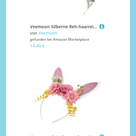
Veemoon Silberne Reh-haarreifen mit Funkelnden Strasssteinen Leichter Weihnachts-haarschmuck für Damen Festliche Hochzeitsparty Geburtstags Halloween-kostüm-accessoire
von
Veemoon
gefunden bei
Amazon Marketplace
14,49 €