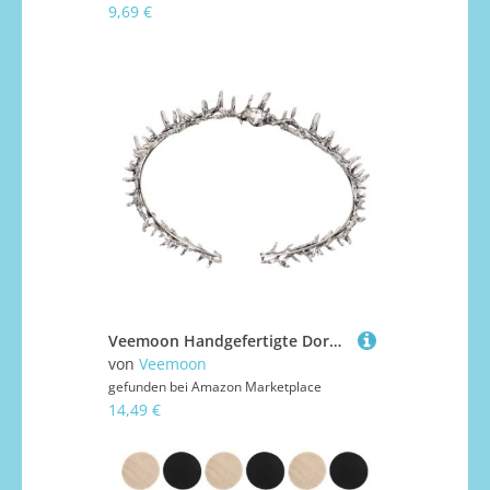
9,69 €
Veemoon Handgefertigte Dornenkrone Silber Gothic Haarreif für Halloween Cosplay Party Damen Haaraccessoire Mystischer Kopfschmuck für Geburtstags Osterdekoration
von
Veemoon
gefunden bei
Amazon Marketplace
14,49 €