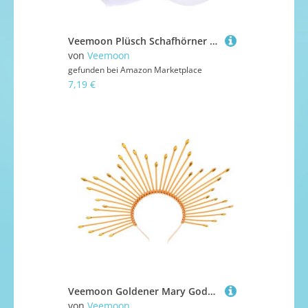
Veemoon Plüsch Schafhörner Haarreif Weiches Stirnband Kuscheliges Ziegenhörner Kostümaccessoire Niedlich Leicht Tragbar Für Party Cosplay Hochzeit
von
Veemoon
gefunden bei
Amazon Marketplace
7,19 €
Veemoon Goldener Mary Goddess Haarreif Kopfschmuck für Frauen Leichter Flexibler Kopfband Langlebig Verblassungsresistent für Halloween Karneval Cosplay und Festtagskostüme
von
Veemoon