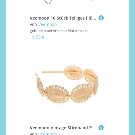
Veemoon 10 Stück Teiliges Plüsch Tierohren Haarreifen Weiche Bequeme Kopfbedeckung für Mädchen Vielseitig für Cosplay Partys Waschen und Make Up Langlebig und Sicher Niedliche Hasen und
von
Veemoon
gefunden bei
Amazon Marketplace
10,59 €
Veemoon Vintage Stirnband Party Kopfbedeckung Karnevals Haarband Glitzernde Stirnbänder Für Damen Vintage Haarkrone DIY Kopfbedeckung Retro Stil Haarkrone Metall
von
Veemoon