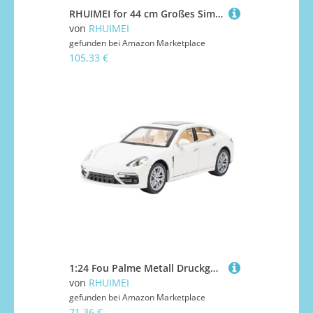
RHUIMEI for 44 cm Großes Simuliertes Flugzeugmodell Asiana Airlines A380 Mit Fahrwerksbeleuchtung Airbus-Modell-Passagierflugzeug-Ornamente Gedenkkollektion Exquisite
von
RHUIMEI
gefunden bei
Amazon Marketplace
105,33 €
1:24 Fou Palme Metall Druckguss Sportwagen Modell Sammlung Ornamente(White)
von
RHUIMEI
gefunden bei
Amazon Marketplace
71,36 €