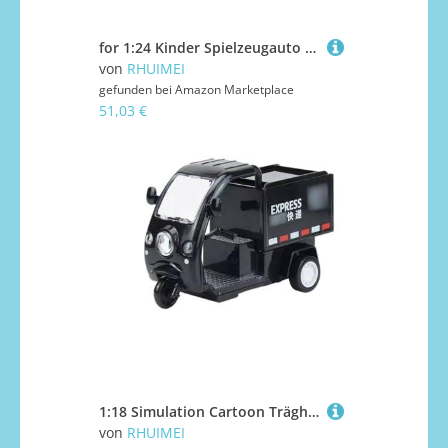
for 1:24 Kinder Spielzeugauto Polizeiauto SWAT Explosionsgeschützte Auto Legierung Automodell Mit Ton Und Licht Kleine Kinder Geburtstagsgeschenk Exquisite(White)
von
RHUIMEI
gefunden bei
Amazon Marketplace
51,03 €
1:18 Simulation Cartoon Trägheit Express Post Dreirad Auto for Mitnehmen Junge Spielzeugauto Modell Exquisite(Black)
von
RHUIMEI