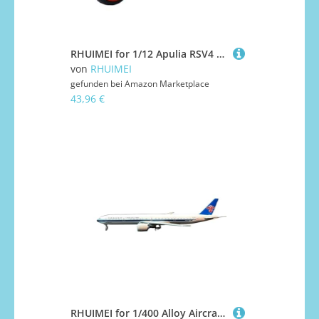
RHUIMEI for 1/12 Apulia RSV4 Simulation Legierung Lokomotive Lenkstoß Motorrad Modell Spielzeug for Kinder Sammlung Ornamente Exquisite(White)
von
RHUIMEI
gefunden bei
Amazon Marketplace
43,96 €
RHUIMEI for 1/400 Alloy Aircraft Southern Airlines 777-300ER Airliner Finished Metal Statisches Modell Sammlerornament Exquisite