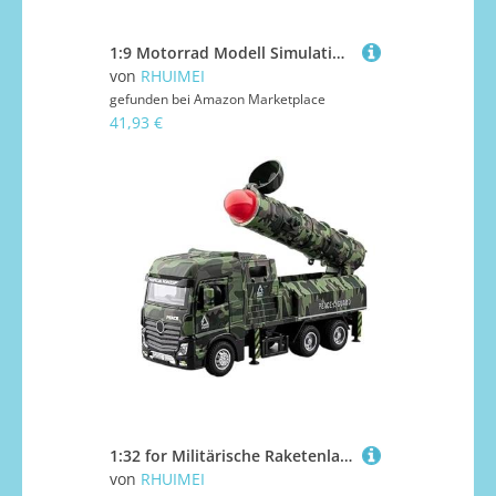
1:9 Motorrad Modell Simulation Legierung Motorrad Dreirad Spielzeug Auto Junge Sammlung Ornamente Exquisite(Black)
von
RHUIMEI
gefunden bei
Amazon Marketplace
41,93 €
1:32 for Militärische Raketenlader Interkontinentalraketenfahrzeug Legierung Druckgussmodell Ornamentsammlung(Green)
von
RHUIMEI