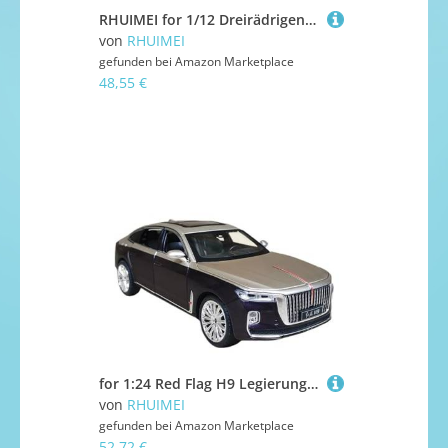
RHUIMEI for 1/12 Dreirädrigen Legierung Motorrad Modell Lenkung Multi-Funktion Kinder Metall Spielzeug Sammlung Ornamente Exquisite(Red)
von
RHUIMEI
gefunden bei
Amazon Marketplace
48,55 €
for 1:24 Red Flag H9 Legierung Automodell Mit Lenkung Stoßdämpfung Funktion Simulation Inländischen Auto Dekorationen Jungen Kinder Spielzeug Auto Exquisite(Purple)
von
RHUIMEI
gefunden bei
Amazon Marketplace
52,72 €