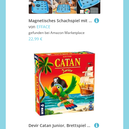
Magnetisches Schachspiel mit Bestrafungsrad, lustiges Tisch-Magnet-Stein-Brettspiel für Kinder und Erwachsene, pädagogisches Dame-Brettspiel für die Familienfeier
von
EFFACE
gefunden bei
Amazon Marketplace
22,99 €
Devir Catan Junior, Brettspiel auf Spanisch, Katalanisch und Portugiesisch, Brettspiel, 6-jähriges Spiel, Familienspiel, Spaß (BGCATJU)