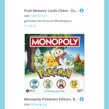
Fruit Memory Cards Chess - Fun Memory Schachspiel | Fruchtflip -Schach -Matching Brettspiel | Pädagogische Früchte Memorys Ches Over Card Board | Kinder & Familienpassungen Ches -Spiele
von
Generisch
gefunden bei
Amazon Marketplace
11,06 €
Monopoly Pokémon Edition, Brettspiel – ‎Französisch Version für 4 Spieler ab 8 Jahren
von
Monopoly