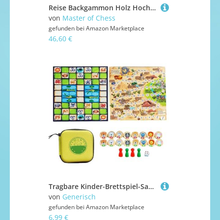
Reise Backgammon Holz Hochwertig | Master of Chess | Buchenholz Backgammon Koffer 35 x 46 cm | Brettspiel und Dame Spielesteine für Kinder und Erwachsene
von
Master of Chess
gefunden bei
Amazon Marketplace
46,60 €
Tragbare Kinder-Brettspiel-Sammlung – Schach, Gobang, Flugschach, Schlangenschach, Doppeldame | Lernspiele für die ganze Familie – für zu Hause, Reisen, Schule, Lernen und Zusammenkünfte
von
Generisch
gefunden bei
Amazon Marketplace
6,99 €