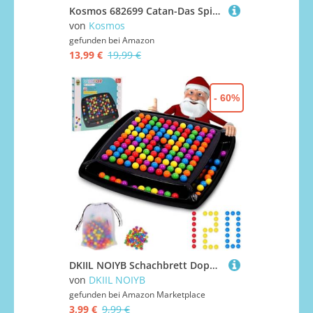
Kosmos 682699 Catan-Das Spiel Ergänzung für 5-6 Personen, Gesellschaftsspiel ab 10 Jahre für 2-6 Personen, Brettspiel aus der Welt von Siedler von Catan
von
Kosmos
gefunden bei
Amazon
13,99 €
19,99 €
- 60%
DKIIL NOIYB Schachbrett Doppelduell, Intellektuelles Schachbrett, Kugel Schach Elimination Brettspiel, Rainbow Ball Dual Duel, Intellectual Chessboard für Kinder und Erwachsene (120pcs)
von
DKIIL NOIYB
gefunden bei
Amazon Marketplace
3,99 €
9,99 €