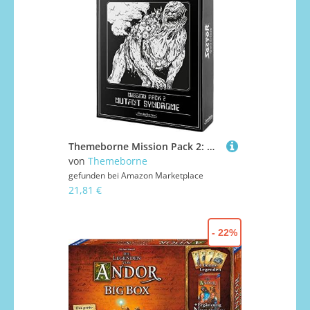
Themeborne Mission Pack 2: Mutant Syndrome: Escape The Dark Sector: Exp. | Brettspiel | Alter 14+ | 1-4 Spieler | 45 Minuten Spieldauer
von
Themeborne
gefunden bei
Amazon Marketplace
21,81 €
- 22%