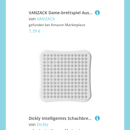
VANZACK Dame-brettspiel Aus Holz Für Familien Tischspiele Für Junge Mädchen Lernspielzeug Reisespiel Büro-schreibtischspielzeug Familienspiel Puzzlespiel
von
VANZACK
gefunden bei
Amazon Marketplace
7,39 €
Dickly Intelligentes Schachbrettspiel für, Lernspielzeug, Toe, KI, elektronisches intelligentes Brettspiel für, Festivals, Erwachsene
von
Dickly