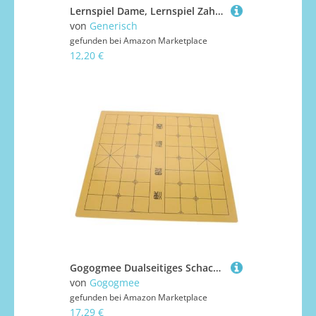
Lernspiel Dame, Lernspiel Zahlen Brettspiel, Pädagogische Strategie Aktivitäten Für Klassenraum Mädchen Geburtstag Kinder Weihnachten
von
Generisch
gefunden bei
Amazon Marketplace
12,20 €
Gogogmee Dualseitiges Schach und Go Brett Tragbares Stabiles Spielbrett für Familie und Freunde Praktisches Kompaktes Reise Schachbrett für Brettspiel Liebhaber
von
Gogogmee
gefunden bei
Amazon Marketplace
17,29 €