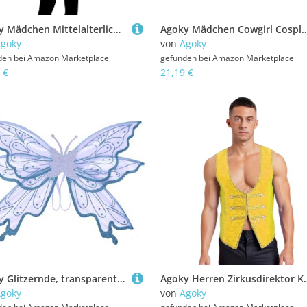
Agoky Mädchen Mittelalterlich Renaissance Kostüm Langarm Gehrock Stehkragen Anzugjacke Lace Saum Blazer Viktorianische Piratin Gothic Steampunk Uniformen Ziegelrot 98-104
Agoky Mädchen Cowgirl Cosplay Kostüm Ärmellos Turnanzug Metallic Gymnastikanzug Leotard mit Bein Tutu Kuh Flecken Rock + 
goky
von
Agoky
den bei
Amazon Marketplace
gefunden bei
Amazon Marketplace
 €
21,19 €
Agoky Glitzernde, transparente Feenelfenflügel, funkelnde Engelsflügel für Maskenball, Kostümparty, Cosplay-Requisiten Lila Einheitsgröße
Agoky Herren Zirkusdirektor Kostüm Frack Ärmellose Pailletten 
goky
von
Agoky