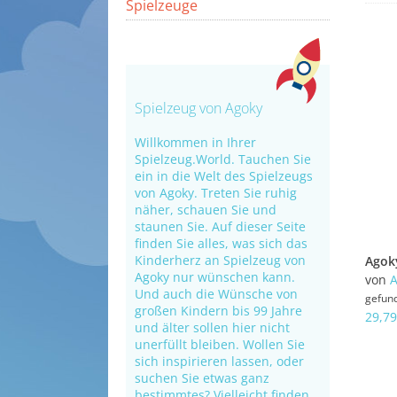
Spielzeuge
Spielzeug von Agoky
Willkommen in Ihrer
Spielzeug.World. Tauchen Sie
ein in die Welt des Spielzeugs
von Agoky. Treten Sie ruhig
näher, schauen Sie und
staunen Sie. Auf dieser Seite
finden Sie alles, was sich das
Kinderherz an Spielzeug von
Agoky nur wünschen kann.
von
A
Und auch die Wünsche von
gefun
großen Kindern bis 99 Jahre
29,79
und älter sollen hier nicht
unerfüllt bleiben. Wollen Sie
sich inspirieren lassen, oder
suchen Sie etwas ganz
bestimmtes? Vielleicht finden