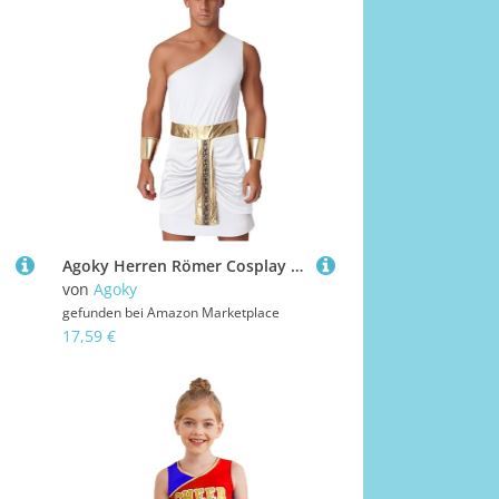
Agoky Herren Römer Cosplay Kostüm One Shoulder Toga Ärmelloses Kleid mit Metallic Gürtel Kilt Armstulpen Motto Party Fasching Karneval Outfits Weiß XL
von
Agoky
gefunden bei
Amazon Marketplace
17,59 €