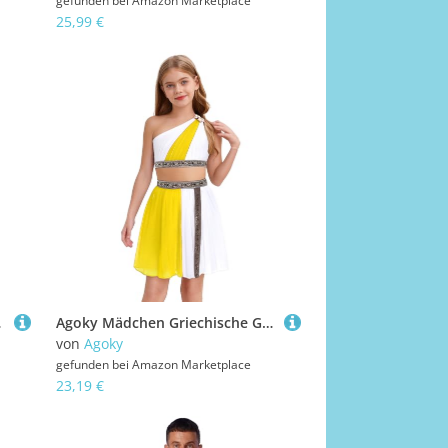
gefunden bei
Amazon Marketplace
25,99 €
fits Schwarz L
Agoky Mädchen Griechische Göttin Kostüm Altgriechisches Ein-Schulter Crop Top und Rock mit Farbblock Kinder Zweiteiler Kleidung Set Prinzessin Cosplay Outfits Gelb 146-152
von
Agoky
gefunden bei
Amazon Marketplace
23,19 €