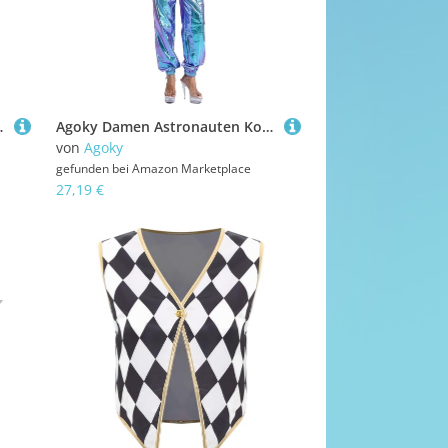
cher Fasching Weihnachten Outfits Schwarz XXL
Agoky Damen Astronauten Kostüme Cosplay Futuristische Kleidung Metallic Jumpsuit Overall in Silber Raumfahrer Anzug Motto Party Outfits Blau M
von
Agoky
gefunden bei
Amazon Marketplace
27,19 €