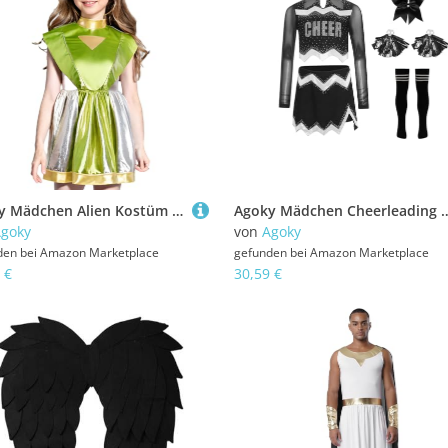
Agoky Mädchen Alien Kostüm Metallic Farbblock Kleider mit Ausgestellt Rock Glänzendes Ballettkleid Tanzkleid Halloween Fasching Cosplay Outfits Leuchtendes Grün 134-140
Agoky Mädchen Cheerleading Uniform Tanzkostüm Langarm Mesh Crop Top mit Rock und Sport Socken Handblum
goky
von
Agoky
den bei
Amazon Marketplace
gefunden bei
Amazon Marketplace
 €
30,59 €