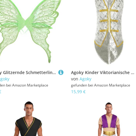
Agoky Glitzernde Schmetterlingsflügel und Blumenkrone, Elfenohren, Feenstab, Halloween-Cosplay-Kostüm-Accessoires Grün Einheitsgröße
Agoky Kinder Viktorianische Weste Mädchen Jungen Ärmellose Anzugweste Vintage Blumen Stickerei Mittelalter Renaissance Waistcoat Steampunk Oberbekleidung Cosplay Outfits Weiß 110-116
goky
von
Agoky
den bei
Amazon Marketplace
gefunden bei
Amazon Marketplace
€
15,99 €