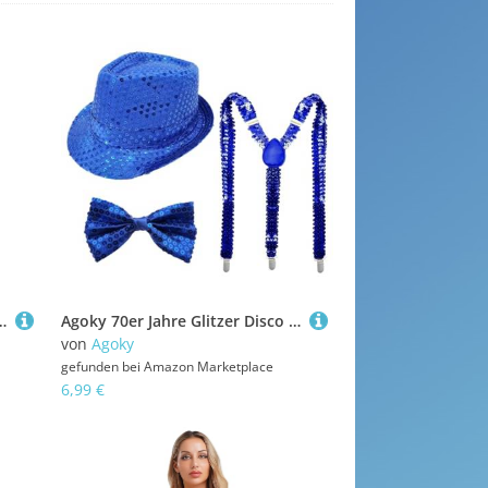
amenten-Knebelknopf Retro Vest Tank Top Hemd Halloween Cosplay Outfits gr. S-3XL Grün XXL
Agoky 70er Jahre Glitzer Disco Kostüm Set Pailletten Fedora Hut Krawatte Handschuhe Für Disco Tanzparty Zaubershow Typ D Königsblau 3 Stück Einheitsgröße
von
Agoky
gefunden bei
Amazon Marketplace
6,99 €