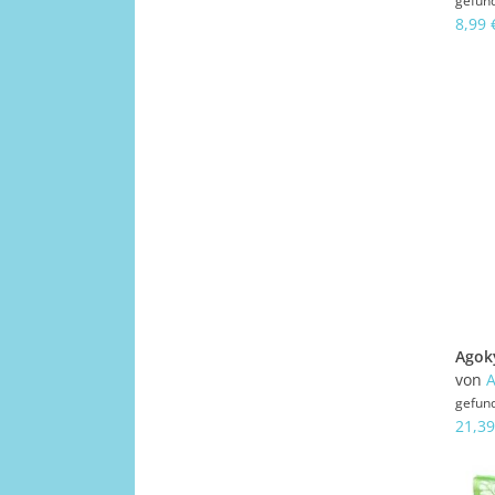
gefun
8,99 
von
A
gefun
21,39