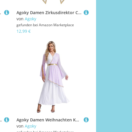
Cowboyhut und Halstuch Armstulpen Glod 122-128
Agoky Damen Zirkusdirektor Cosplay Kostüm Ärmellose V Ausschnitt Weste Karomuster Gilet mit Goldener Besatz Zirkus Vest Ein-Knopf Waistcoat gr. S-3XL Schwarz 3XL
von
Agoky
gefunden bei
Amazon Marketplace
12,99 €
Weste mit Zierknöpfe Halloween Fasching Karneval Mottoparty Cosplay Outfits
Agoky Damen Weihnachten Kostüm Weihnachtsengel Kleid Langarm Farbblock Partykleider Lange Kleider Abendkleider Cocktailkleider mit Faltenrock Cosplay Outfits Lavendel XL
von
Agoky