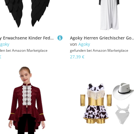
Agoky Erwachsene Kinder Feder-Engelsflügel Feenflügel Verkleidungskostüme für Halloween-Party Schwarz 60x45CM Einheitsgröße
Agoky Herren Griechischer Gott Zeus Cosplay Kostüm Römer Toga Kleid mit Metallic Armbändern Gürtel Chiffon Umschlagtü
goky
von
Agoky
den bei
Amazon Marketplace
gefunden bei
Amazon Marketplace
€
27,39 €