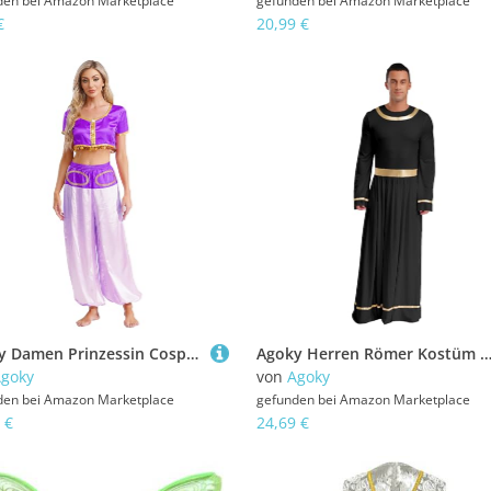
den bei
Amazon Marketplace
gefunden bei
Amazon Marketplace
€
20,99 €
Agoky Damen Prinzessin Cosplay Kostüm aus Kurzarm Crop Top und High Waist Weite Hose Bloomers Arabische Bauchtanzerin Tanzbekleidung Violett XL
Agoky Herren Römer Kostüm Griechischer Gott Zeus Cosplay Uniform Langarm Toga Kleid mit Metallic Saum Motto Party Fasching Cosplay Out
goky
von
Agoky
den bei
Amazon Marketplace
gefunden bei
Amazon Marketplace
 €
24,69 €