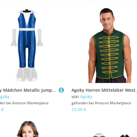
Agoky Mädchen Metallic Jumpsuit Neckholder Overall mit Lange Hose und Schlag + Glänzend Lange Handschuhe Retro Einteiler Disco Tanz Outfits Blau 170
Agoky Herren Mittelalter Weste Ärmellos Rollkragen Anzugweste Goldene Pos
goky
von
Agoky
den bei
Amazon Marketplace
gefunden bei
Amazon Marketplace
 €
23,09 €