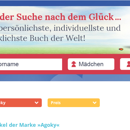
oky
Preis
ikel der Marke
»Agoky«