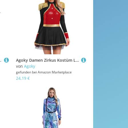
en Bowknot Bekleidungsset Wettbewerb Outfits Silber 146-152
Agoky Damen Zirkus Kostüm Langarm Metallic Anzug Kleid Ringmaster Uniform mit Fransen Schulterstücke Tutu Rock Halloween Motto Party Cosplay Outfits Schwarz L
von
Agoky
gefunden bei
Amazon Marketplace
24,19 €