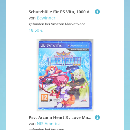
Schutzhülle für PS Vita, 1000 Aluminiumlegierung, Kratzfest, Fallende Fingerabdrücke, Spielkonsolen-Hartschale (Black)
von
Bewinner
gefunden bei
Amazon Marketplace
18,50 €
Psvt Arcana Heart 3 : Love Max (Eu)
von
NIS America
gefunden bei
Amazon