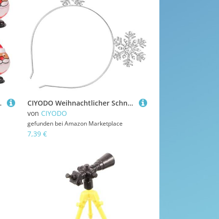
Füller Kompakte Mechanik Spielwaren für Festliche
CIYODO Weihnachtlicher Schneeflocken Haarreif Metall Festlich Modischer Kopfschmuck für Damen und Mädchen für Weihnachtsfeier Karneval und Kostümparty
von
CIYODO
gefunden bei
Amazon Marketplace
7,39 €