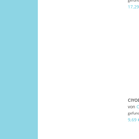
gefun
17,29
von
gefun
9,69 