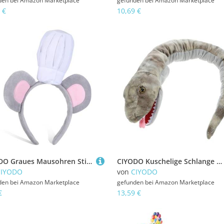
den bei
Amazon Marketplace
gefunden bei
Amazon Marketplace
 €
10,69 €
CIYODO Graues Mausohren Stirnband mit Kochmütze Weiches Langlebiges Kopfschmuck für Erwachsene Vielseitiges Party und Cosplay Accessoire für Halloween und Kostümfeste
CIYODO Kuschelige Schlange Handpuppe Plüschspielzeug für Interaktive Tier Handpuppen Bunte Tierfigur Pädagogisches Fördert Fantasie und Kommunikation
CIYODO
von
CIYODO
den bei
Amazon Marketplace
gefunden bei
Amazon Marketplace
€
13,59 €