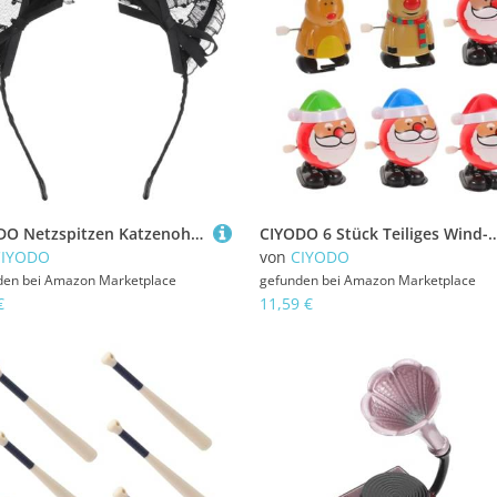
CIYODO Netzspitzen Katzenohren Haarreif Schwarz Elastisches Cosplay Haarband mit Schleife Charmante Deko für Kostüm Mottoparty und Maskerade Geeignet für Mädchen und Damen
CIYODO 6 Stück Teiliges Wind-up mit Santa Schlitten und Rentier Mechanische Weihnachtsfiguren für Kinderparty Kreative Goody Bag 
CIYODO
von
CIYODO
den bei
Amazon Marketplace
gefunden bei
Amazon Marketplace
€
11,59 €