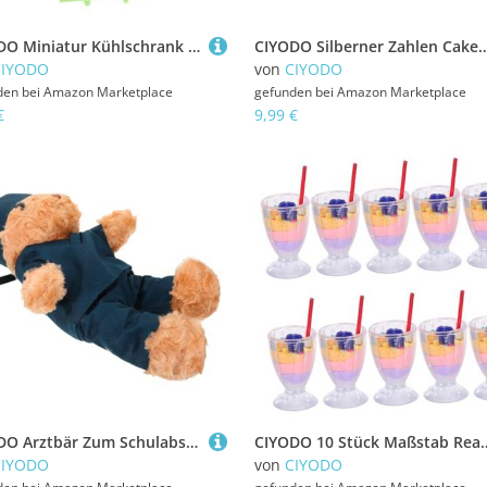
CIYODO Miniatur Kühlschrank Modell Für Puppenhaus Einzigartige Miniaturmöbel Deko Für Mikro Landschaft Küchen-Szene Realistische Für Projekte Vielseitige Verwendung
CIYODO Silberner Zahlen Cake Topper mit Funkelnden Strasssteinen Wiederverwendbar Elegantes Design für Geburtstag oder Jubiläum Vie
CIYODO
von
CIYODO
den bei
Amazon Marketplace
gefunden bei
Amazon Marketplace
€
9,99 €
CIYODO Arztbär Zum Schulabschluss Ausgestopfter Plüschbär Mit Krankenschwester-Outfit Bärspielzeug Für Krankenschwesternabsolventen Zur Abschlussfeier Weicher Plüsch Und
CIYODO 10 Stück Maßstab Realistische Puppenhaus Miniaturen Mikrolandschaft Dekoratio
CIYODO
von
CIYODO