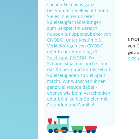
suchen Sie etwas ganz
bestimmtes? Vielleicht finden
Sie es in einer unserer
Spielzeugfachabteilungen,
zum Beispiel im Bereich
Puppen & Puppenzubehör von
CIYODO
, unter
Kostüme &
Verkleidungen von CIYODO
von
oder in der Abteilung für
gefun
Spiele von CIYODO
. Das
9,79 
Schöne ist ja, das auch schon
das Stöbern und Entdecken im
Spielzeugladen so viel Spaß
macht. Wir wünschen Ihnen
ganz viel Freude dabei -
ebenso wie beim Verschenken
oder beim selber Spielen mit
Freunden und Familie!