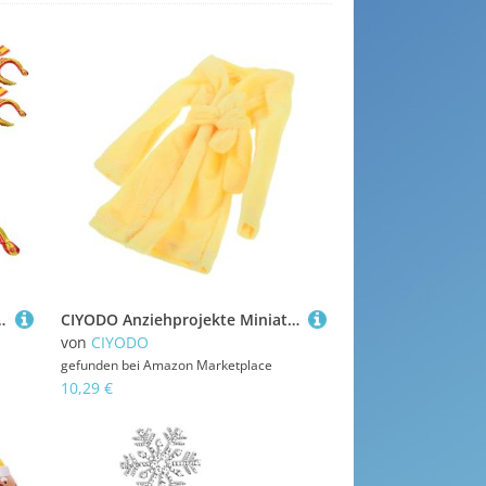
 Farbige Vielseitige Party-dekoration für Nationalfeiertag Geburtstagsfeier Familien
CIYODO Anziehprojekte Miniaturkleidung Schlaf Bademantel Kleidung Vortäuschen Kostüm Pyjamas Schlafenszeit DIY Babydoll Schlafkleid Spielzubehör Anzug Puppen Spielzeit
von
CIYODO
gefunden bei
Amazon Marketplace
10,29 €