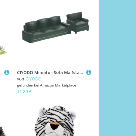
CIYODO Miniatur-Sofa Maßstab Miniaturmöbel aus Harz für Puppenhaus Mini Raumdekoration Leicht Tragbar Kreative DIY Requisiten
von
CIYODO
gefunden bei
Amazon Marketplace
11,89 €