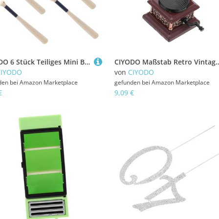
CIYODO 6 Stück Teiliges Mini Baseballschläger Miniatur Deko für Puppenhaus Sportliches Sammler Accessoire Langlebig Realistisch Gestaltete Mini Holzschläger für Kreative Dioramen
CIYODO Maßstab Retro Vintage Phonograph Modell Leichtes Miniatur Plattenspiel
CIYODO
von
CIYODO
den bei
Amazon Marketplace
gefunden bei
Amazon Marketplace
€
9,09 €