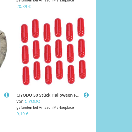
gefunden bei
Amazon Marketplace
20,89 €
CIYODO 50 Stück Halloween Fake Kapseln mit Realistischem Bluteffekt Lustige Horror Party Requisiten Essbare Blutpillen für Theater Cosplay und Gruselige Makeup Effekte
von
CIYODO
gefunden bei
Amazon Marketplace
9,19 €