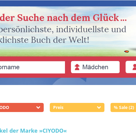
YODO
Preis
% Sale (2)
ikel der Marke
»CIYODO«