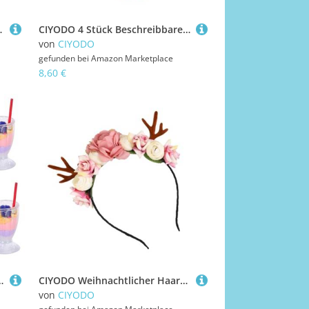
lseitig Einsetzbar für Festliche Kuchen Dekoration
CIYODO 4 Stück Beschreibbare Schaumstoffwürfel Abwischbare Leichte Classroom Teaching Blocks für Mathe Geometrie DIY Lernspiele Sicher Vielseitig für Schule und Homeschooling
von
CIYODO
gefunden bei
Amazon Marketplace
8,60 €
nen Kunststoff Langlebige Miniatur Eiscreme Figuren für DIY Puppenhaus
CIYODO Weihnachtlicher Haarreif mit Rehgeweih und Blumen Elastisches Haarschmuck Accessoire für Fasching Karneval Cosplay und Festliche Anlässe Einheitsgröße für Mädchen
von
CIYODO