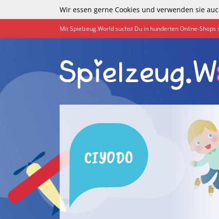
Wir essen gerne Cookies und verwenden sie auc
Mit Spielzeug.World suchst Du in hunderten Online-Shops 
CIYODO