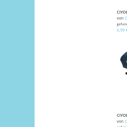
von
gefun
6,99 
von