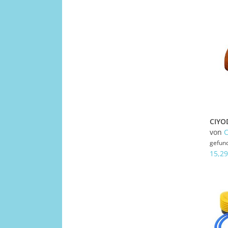
von
gefun
15,29