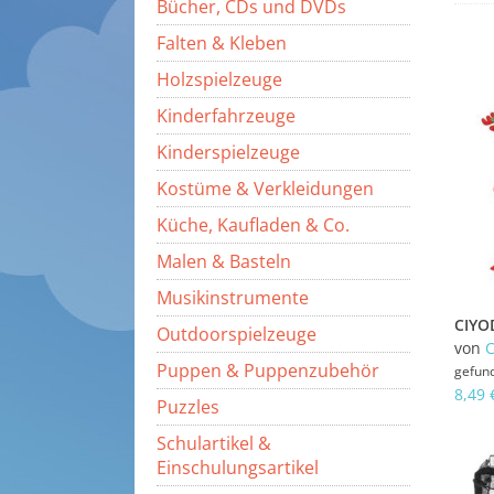
Bücher, CDs und DVDs
Falten & Kleben
Holzspielzeuge
Kinderfahrzeuge
Kinderspielzeuge
Kostüme & Verkleidungen
Küche, Kaufladen & Co.
Malen & Basteln
Musikinstrumente
Outdoorspielzeuge
von
Puppen & Puppenzubehör
gefun
8,49 
Puzzles
Schulartikel &
Einschulungsartikel