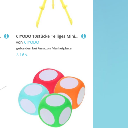
er Ornament für Puppenhaus Dekoration Sammler
CIYODO 10stücke Teiliges Miniatur-teleskope Aus Kunststoff Für Puppenhaus-Dekoration Spielzeug-zubehörteile Für Kreative DIY-Accessoires Für Mini-häuser Und Szenen
von
CIYODO
gefunden bei
Amazon Marketplace
7,19 €