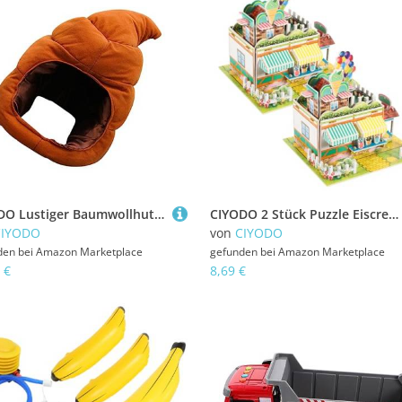
CIYODO Lustiger Baumwollhut Als Hundekot Kostüm Kopfbedeckung Für Halloween Party Karnevalshut Mit Kreativem Design Als Dekoration
CIYODO 2 Stück Puzzle Eiscreme Shop Bausatz Teilig Schaumstoff Bastelset für Jahre und Erwachsene Dreidimensionales DIY Modell mit Glatten Kanten Sicher und Dekorativ für Zuhause und
CIYODO
von
CIYODO
den bei
Amazon Marketplace
gefunden bei
Amazon Marketplace
 €
8,69 €