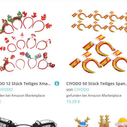
CIYODO 12 Stück Teiliges Xmas Haarreif mit Weihnachtsmann Schneemann und Rentiergeweih Langlebige und Harzmaterialien Festliche Kopfbedeckung für Kinderkostüme Karneval Weihnachtsfeier
CIYODO 50 Stück Teiliges Spanische Flagge Aluminiumfolie Kopfband Leichtes Bequemes Tragen Leuchtend
CIYODO
von
CIYODO
den bei
Amazon Marketplace
gefunden bei
Amazon Marketplace
€
15,29 €