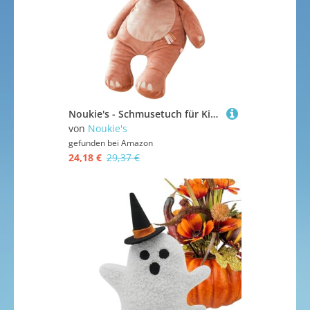
Noukie's - Schmusetuch für Kinder - Mittelgroßes Plüschtier Popsie - Schmusetuch aus Veloudoux - Kindgerechte Größe (40 cm)
von
Noukie's
gefunden bei
Amazon
24,18 €
29,37 €