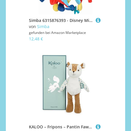
Simba 6315876393 - Disney Mickey 3D Schmusetuch, 42cm, Plüschfigur, Babyspielzeug, ab den ersten Lebensmonaten geeignet
von
Simba
gefunden bei
Amazon Marketplace
12,48 €
KALOO – Fripons – Pantin Fawn Nathan – Plüsch und Baby-Schmusetuch – Ideal für die Geburt – braun – 25 cm – Ab der Geburt – K205003