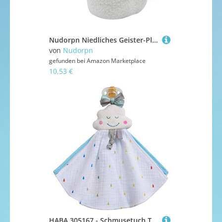
Nudorpn Niedliches Geister-Plüschtier, Halloween-Dekoration, Geister-Spielzeug, Schmusetuch | Schlafbegleiter, weiche Kissen für Jugendliche, Erwachsene, Geburtstag, Party, Festival
von
Nudorpn
gefunden bei
Amazon Marketplace
10,53 €
HABA 305167 - Schmusetuch Traumwolke, Babyzubehör für Babyschale, Gitterbett und Kinderwagen, hilft beim Einschlafen und Zahnen, von Geburt an geeignet