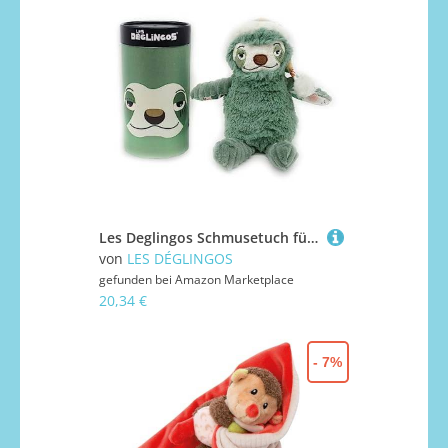
Les Deglingos Schmusetuch für Babys, Chillos der Faultier, grün, Plüschtier, klein, Simply mit Geschenkbox, ultraweich, ab Geburt, 22 cm, grün, Mädchen und Jungen, 32133B
von
LES DÉGLINGOS
gefunden bei
Amazon Marketplace
20,34 €
- 7%