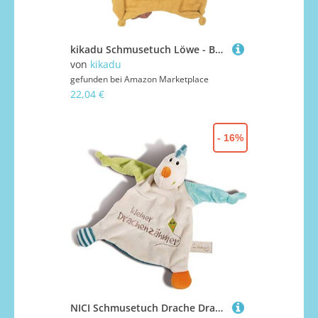
kikadu Schmusetuch Löwe - Babyspielzeug aus 100% GOTS-zertifizierter Bio-Baumwolle
von
kikadu
gefunden bei
Amazon Marketplace
22,04 €
- 16%
NICI Schmusetuch Drache Draguli ‚Kleiner Drachenzähmer´ 25x25cm – Schnuffeltuch ab 0+ Monaten – Kuscheltuch für Babys & Kleinkinder – Baby Kuscheltier / Schnuffeltuch – Schmusetuch für Jungen – 43709