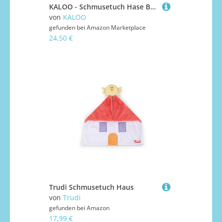
KALOO - Schmusetuch Hase Bordeaux 17cm - Ultraweiches und Flauschiges Plüschtier für Babys - Zärtlicher Begleiter ab der Geburt - Ideale Größe für kleine Hände - Geschenk zur Geburt - K214009
von
KALOO
gefunden bei
Amazon Marketplace
24,50 €
Trudi Schmusetuch Haus
von
Trudi
gefunden bei
Amazon
17,99 €