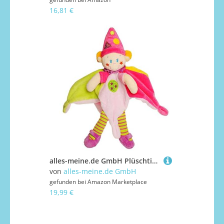
16,81 €
alles-meine.de GmbH Plüschtier - Schmusetuch/Knuddeltuch - Clown/Fee/Elfe - 39 cm - superweich - Plüschfigur - Stofftier/Kuscheltier - Bunt Geburt Baby
von
alles-meine.de GmbH
gefunden bei
Amazon Marketplace
19,99 €