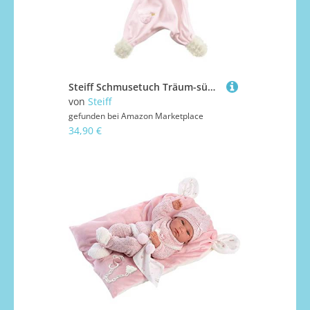
Steiff Schmusetuch Träum-süß-Lamm, Süßes Stofftier, Jungen, Mädchen & Babys ab 0 Monaten, Plüschtier 30 cm, Rosa, 239632
von
Steiff
gefunden bei
Amazon Marketplace
34,90 €