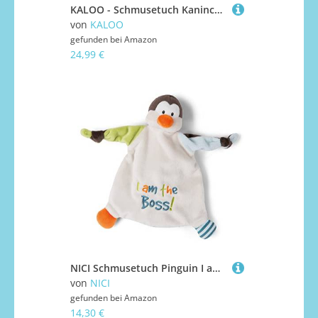
KALOO - Schmusetuch Kaninchen Rosa 17cm - Ultraweiches und Flauschiges Plüschtier für Babys - Zärtlicher Begleiter ab der Geburt - Ideale Größe für kleine Hände - Geschenk zur Geburt - K214017
von
KALOO
gefunden bei
Amazon
24,99 €
NICI Schmusetuch Pinguin I am The Boss! 25x25 cm – Schnuffeltuch ab 0+ Monaten – Kuscheltuch für Babys & Kleinkinder – Baby Kuscheltier/Schnuffeltuch – Schmusetuch für Mädchen & Jungen
von
NICI
gefunden bei
Amazon
14,30 €