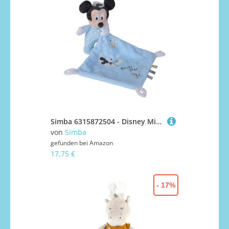
Simba 6315872504 - Disney Mickey Mouse Schmusetuch, Glow in The Dark, Micky Maus, Plüschspielzeug, ab den ersten Lebensmonaten
von
Simba
gefunden bei
Amazon
17,75 €
- 17%