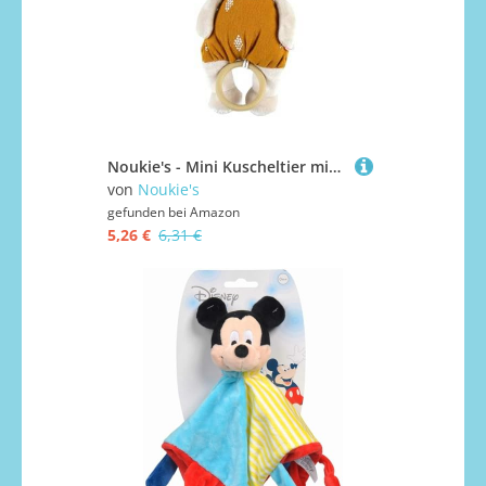
Noukie's - Mini Kuscheltier mit Musik Tiga - Noukie‘s Schmusetuch aus Veloudoux + Holzring - Musikalische Früherziehung - Geschenk für Babys
von
Noukie's
gefunden bei
Amazon
5,26 €
6,31 €