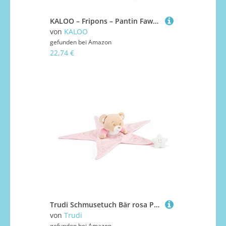
KALOO – Fripons – Pantin Fawn Nathan – Plüsch und Baby-Schmusetuch – Ideal für die Geburt – braun – 25 cm – Ab der Geburt – K205003
von
KALOO
gefunden bei
Amazon
22,74 €
Trudi Schmusetuch Bär rosa Plüsch und Doudou für Babys. Baby-Teddybären für Kinder. Neugeborenengeschenk für die ersten Monate | 37x10x32cm Größe S | Baby Star | Modell 18178
von
Trudi
gefunden bei
Amazon