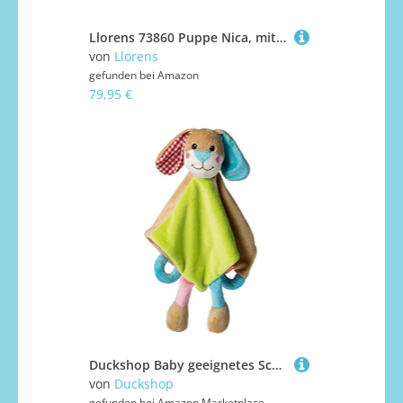
Llorens 73860 Puppe Nica, mit blauen Augen und Vinyl-Körper, Babypuppe inkl. rosa Outfit, Schmusedecke, Schnuller, Schnullerkette und weichem Kissen, 42cm
von
Llorens
gefunden bei
Amazon
79,95 €
Duckshop Baby geeignetes Schnuffeltuch Schmusetuch Kuscheltuch Hase/Stofftier Plüschtier Kuscheltier
von
Duckshop
gefunden bei
Amazon Marketplace