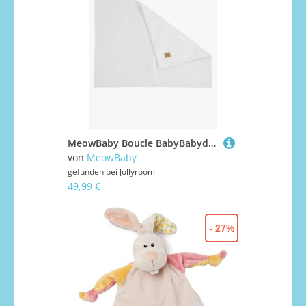
MeowBaby Boucle BabyBabydecke Winter, White, Kinderwagendecke, Baumwolle
von
MeowBaby
gefunden bei
Jollyroom
49,99 €
- 27%