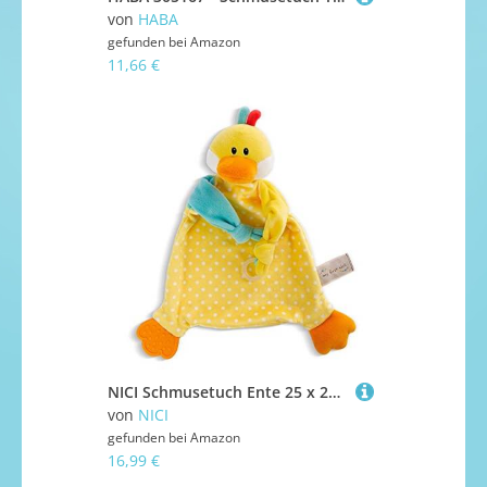
von
HABA
gefunden bei
Amazon
11,66 €
NICI Schmusetuch Ente 25 x 25 cm – niedliches Schnuffeltuch ab 0 + Monaten, Kuscheltuch für Mädchen, Jungen & Babys, 48890, tolle Geschenkidee, beige
von
NICI
gefunden bei
Amazon
16,99 €