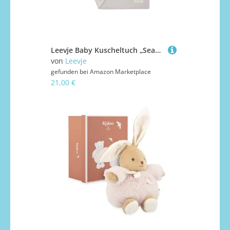
Leevje Baby Kuscheltuch „Seashell“ aus Bio-Musselin – Extra weiches und atmungsaktives Schnuffeltuch Baby – Schmusetuch Geschenk für Babys & Neugeborene – mit angenähtem Muschel-Kuscheltier
von
Leevje
gefunden bei
Amazon Marketplace
21,00 €