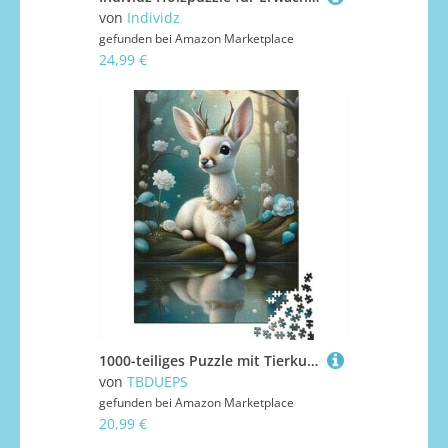
von
Individz
gefunden bei
Amazon Marketplace
24,99 €
1000-teiliges Puzzle mit Tierkunst und Elchmotiv für Erwachsene, Holzpuzzle für Erwachsene, für Familienspaß und Spieleabend, 1000 Teile (38 x 26 cm)
von
TBDUEPS
gefunden bei
Amazon Marketplace
20,99 €