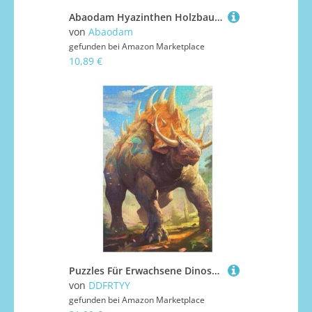
Abaodam Hyazinthen Holzbausatz Hyazinthen Puzzle Holzpflanze Montagespielzeug 3D Holz Blumentopf Puzzle Kreativer Modellbausatz Bastelset Für Erwachsene
von
Abaodam
gefunden bei
Amazon Marketplace
10,89 €
Puzzles Für Erwachsene Dinosaurier Triceratops,1000-teilige Puzzle Für Kinder Ab 12 Jahren, Holzpuzzles Für Die Heimdekoration, （78×53cm）
von
DDFRTYY
gefunden bei
Amazon Marketplace