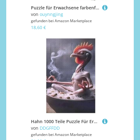
Puzzle für Erwachsene farbenfrohes psychedelisches Totenkopf-Kunst-Puzzle 1000 Teile Holzpuzzle für Kinder ab 12 Jahren anspruchsvolles Spiel 1000 Teile (38 x 26 cm)
von
ouynngjing
gefunden bei
Amazon Marketplace
18,60 €
Hahn 1000 Teile Puzzle Für Erwachsene, Herausforderung Puzzles - Verringerter Druck Schwieriges Holzpuzzle Für Kinder 12+ （78×53cm）
von
DDGFFDD
gefunden bei
Amazon Marketplace