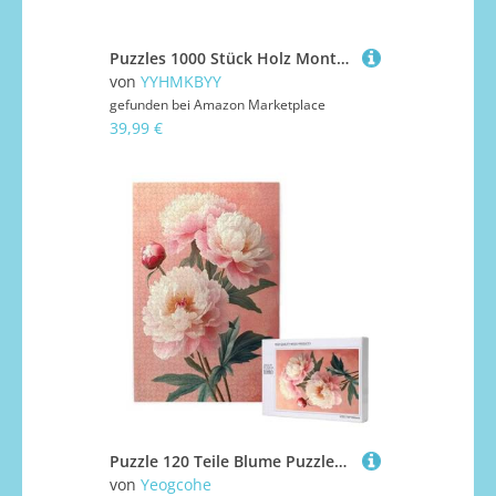
Puzzles 1000 Stück Holz Montage Bild，Zebra-Nachwuchs, Afrika，Erwachsene Spiele Lernspielzeug（75x50cm）-AR32
von
YYHMKBYY
gefunden bei
Amazon Marketplace
39,99 €
Puzzle 120 Teile Blume Puzzles für Erwachsene Rosa HD Puzzel Anspruchsvolles und Lustig Kreatives Unterhaltungsspiel, DIY Holzpuzzle für Erwachsene Als Feiertage Zimmer Deko Geschenk fur Frauen M-1878
von
Yeogcohe