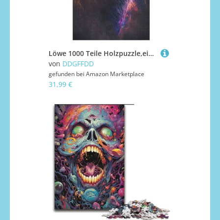
Löwe 1000 Teile Holzpuzzle,einzigartiges Puzzle, Geschenk Für Erwachsene,Familienspiel,Herausforderungsaktivität,（78×53cm）
von
DDGFFDD
gefunden bei
Amazon Marketplace
31,99 €