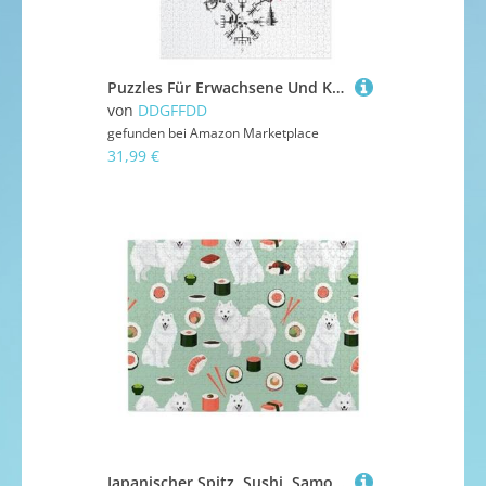
Puzzles Für Erwachsene Und Kinder, Wikinger Myth -Puzzle, 1000 Teile, Kreative Holzpuzzles, Geschenke （78×53cm）
von
DDGFFDD
gefunden bei
Amazon Marketplace
31,99 €
Japanischer Spitz, Sushi, Samojede, 500-teiliges Puzzle für Erwachsene – Holzpuzzle für Erwachsene und ältere Menschen