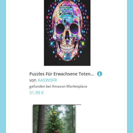
Puzzles Für Erwachsene Totenkopf,1000-teilige Puzzle Für Kinder Ab 12 Jahren, Holzpuzzles Für Die Heimdekoration, 78×53cm
von
AASWDFR
gefunden bei
Amazon Marketplace
31,99 €