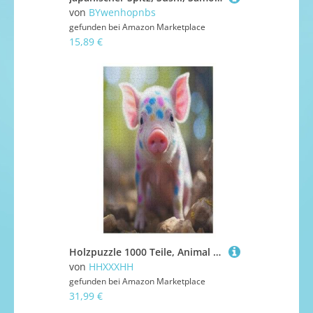
von
BYwenhopnbs
gefunden bei
Amazon Marketplace
15,89 €
Holzpuzzle 1000 Teile, Animal Schwein Puzzles Erwachsene Und Kinder, Am Besten Für Die Familienspielsammlung 78×53cm
von
HHXXXHH
gefunden bei
Amazon Marketplace
31,99 €