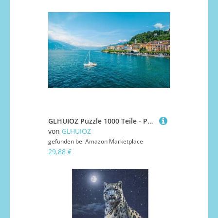
GLHUIOZ Puzzle 1000 Teile - Puzzel für Erwachsene - 100% Recycelten hölzern Jigsaw Puzzle Erwachsene und Kinder - Familienspaß Italien Yacht 75x50cm
von
GLHUIOZ
gefunden bei
Amazon Marketplace
29,88 €