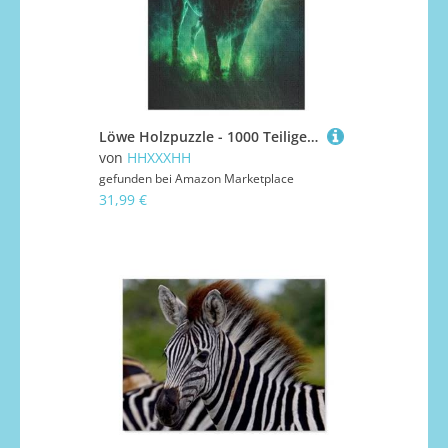
Löwe Holzpuzzle - 1000 Teiliges Jigsaw Knobelspiel - Puzzle Für Erwachsene & Kinder - Outdoor & Reisespielzeug 78×53cm
von
HHXXXHH
gefunden bei
Amazon Marketplace
31,99 €