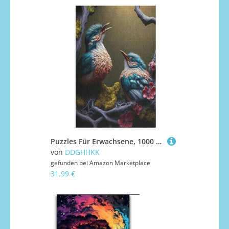
Puzzles Für Erwachsene, 1000 Teile, Vogel, Kreative Holzpuzzles, Praktisches Spiel, Familiendekoration （78×53cm）
von
DDGHHKK
gefunden bei
Amazon Marketplace
31,99 €