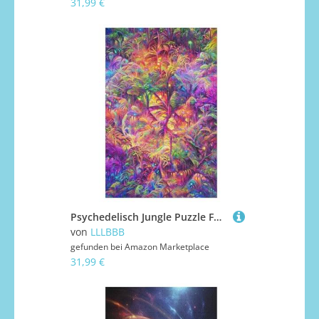
31,99 €
Psychedelisch Jungle Puzzle Für Erwachsene,1000-teiliges Puzzles, Für Kinder,Holzpuzzle,Lernspielzeug, 78×53cm
von
LLLBBB
gefunden bei
Amazon Marketplace
31,99 €