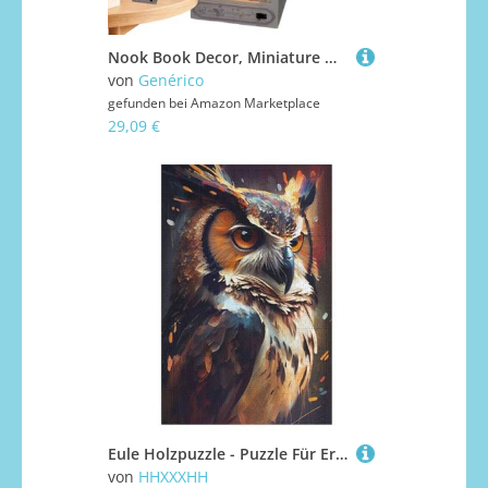
Nook Book Decor, Miniature House Rechendes | Repräsentant für 3D-Puzzle aus Holz für Schreibtischregal, dekorative Bücherecke mit LED-Licht
von
Genérico
gefunden bei
Amazon Marketplace
29,09 €
Eule Holzpuzzle - Puzzle Für Erwachsene, 1000-teilige Puzzles Für Teenager Und Kinder, Herausfordernde Spiele 78×53cm
von
HHXXXHH