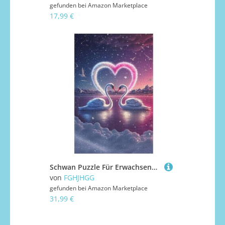
gefunden bei
Amazon Marketplace
17,99 €
Schwan Puzzle Für Erwachsene,1000-teiliges Puzzles, Für Kinder,Holzpuzzle,Lernspielzeug, 78×53cm
von
FGHJHGG
gefunden bei
Amazon Marketplace
31,99 €