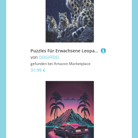
Puzzles Für Erwachsene Leopard,1000-teilige Puzzle Für Kinder Ab 12 Jahren, Holzpuzzles Für Die Heimdekoration, （78×53cm）
von
DDGFFDD
gefunden bei
Amazon Marketplace
31,99 €