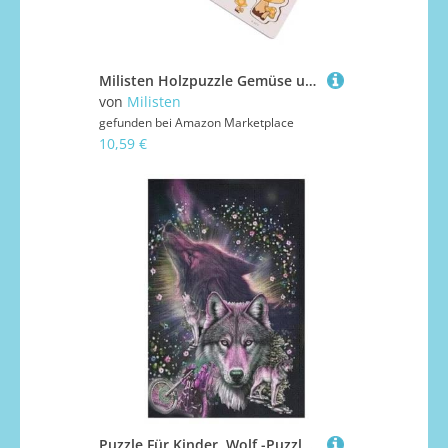
Milisten Holzpuzzle Gemüse und Obst Lernspielzeug Pädagogisches Steckspielzeug Ab Jahren für Jungen und Mädchen Kreatives Geduldsspiel zur Frühkindlichen
von
Milisten
gefunden bei
Amazon Marketplace
10,59 €
Puzzle Für Kinder, Wolf -Puzzles Für Erwachsene, 1000-teiliges Holzpuzzle Für Jugendliche, Tolles 1000 PCS