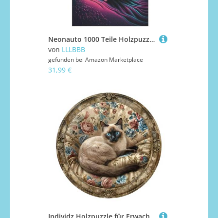
Neonauto 1000 Teile Holzpuzzle,einzigartiges Puzzle, Geschenk Für Erwachsene,Familienspiel,Herausforderungsaktivität,78×53cm
von
LLLBBB
gefunden bei
Amazon Marketplace
31,99 €
Individz Holzpuzzle für Erwachsene Kinder, Einzigartige Tierförmige Vintage-Siamkatze Wooden Puzzle, Kreatives Geburtstagsgeschenk für Erwachsene(L-34 * 34cm-300 Stück)