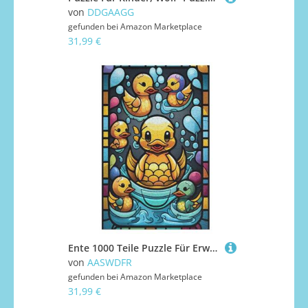
von
DDGAAGG
gefunden bei
Amazon Marketplace
31,99 €
Ente 1000 Teile Puzzle Für Erwachsene, Herausforderung Puzzles - Verringerter Druck Schwieriges Holzpuzzle Für Kinder 12+ 78×53cm
von
AASWDFR
gefunden bei
Amazon Marketplace
31,99 €