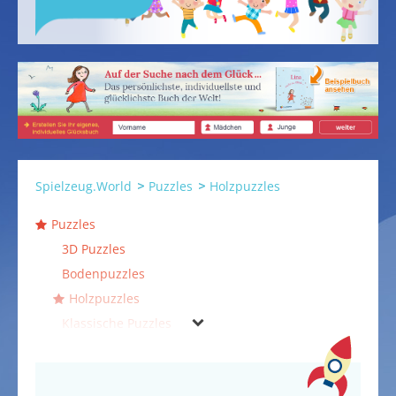
Spielzeug.World
Puzzles
Holzpuzzles
Puzzles
3D Puzzles
Bodenpuzzles
Holzpuzzles
Klassische Puzzles
Legepuzzles
Puzzlekoffer