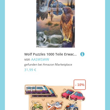
Wolf Puzzles 1000 Teile Erwachsener Kniffel Spaß Für Die Ganze Familie, Holzpuzzle Kinder Erwachsene, Impossible Puzzle Schwer （78×53cm）
von
AASWSWW
gefunden bei
Amazon Marketplace
31,99 €
- 10%