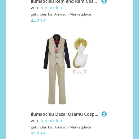
Jiumaocleu Rem and Ram Cosplay Kostüm, Voller Satz Maid Outfit Kurzer Rock Uniform Anzüge mit Zubehör, Party Karneval Mode Dress Up für Mädchen
von
Jiumaocleu
gefunden bei
Amazon Marketplace
44,89 €
Jiumaocleu Dazai Osamu Cosplay Kunikida Doppo Kostüm Dazai Osamu Kostüm Outfit Komplettes Set Halloween Weihnachten Karneval Party Dress Up Anzug für Männer Frauen
von
Jiumaocleu
gefunden bei
Amazon Marketplace
69,29 €