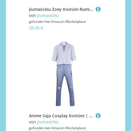
Jiumaocleu Zoey Kostüm Rumi Mira Cosplay | Zoey Cosplay Mira Kostüm für Kinder Verkleidung Komplettes Set Rollenspiel Outfits Halloween Dress Up für Mädchen
von
Jiumaocleu
gefunden bei
Amazon Marketplace
38,26 €
Anime Saja Cosplay Kostüm | Anime Abby Kostüm mit Jinu Cosplay Mystery Uniform Komplettes Set Halloween Party Karneval Dress Up Bühnenaufführung Uniform für Jungen und Mädchen
von
Jiumaocleu
gefunden bei
Amazon Marketplace