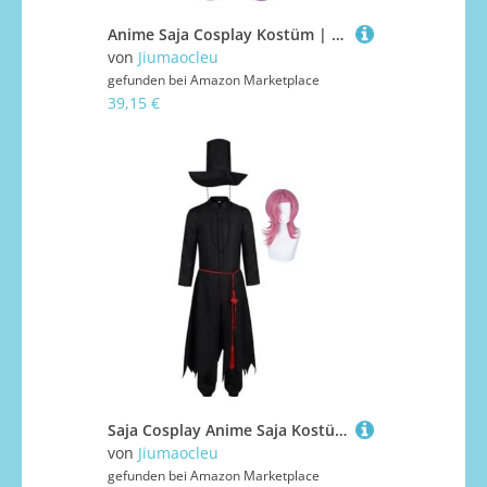
Anime Saja Cosplay Kostüm | Anime Abby Kostüm mit Jinu Cosplay Mystery Uniform Komplettes Set Halloween Party Karneval Dress Up Bühnenaufführung Uniform für Jungen und Mädchen
von
Jiumaocleu
gefunden bei
Amazon Marketplace
39,15 €
Saja Cosplay Anime Saja Kostüm | Jinu Cosplay Mystery Romance Kostüm Hut Mantel Hose Komplettes Set Halloween Karneval Bühnenaufführung Uniform
von
Jiumaocleu
gefunden bei
Amazon Marketplace