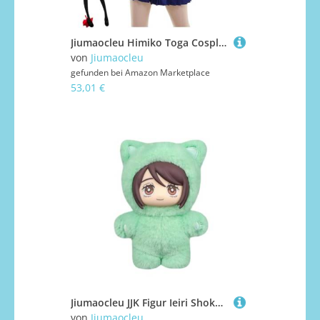
Jiumaocleu Himiko Toga Cosplay Damen Toga Himiko Kostüm MHA Schuluniform Kleid Komplettes Set für Halloween-Party
von
Jiumaocleu
gefunden bei
Amazon Marketplace
53,01 €
Jiumaocleu JJK Figur Ieiri Shoko Statue Anime JJK Anhänger 14CM PVC Ieiri Shoko Plüsch Pyjama Modell Dekoration Anhänger Ornament für Fans
von
Jiumaocleu