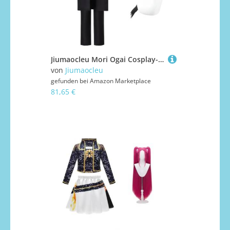
Jiumaocleu Mori Ogai Cosplay-Kostüm, komplettes Set, Anime-BSD Cosplay-Outfits, Mantel, Hose, Handschuhe für Erwachsene, Halloween, Karneval, Party, Verkleiden für Fans
von
Jiumaocleu
gefunden bei
Amazon Marketplace
81,65 €