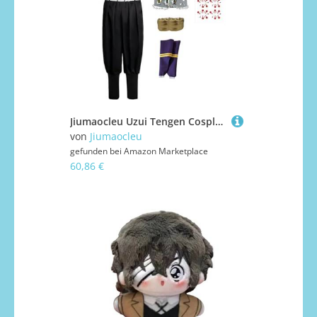
Jiumaocleu Uzui Tengen Cosplay Kostüm | Tengen Uzui Uniform Anzug Rollenspiel Anime Outfit Verkleidung Party für Halloween
von
Jiumaocleu
gefunden bei
Amazon Marketplace
60,86 €