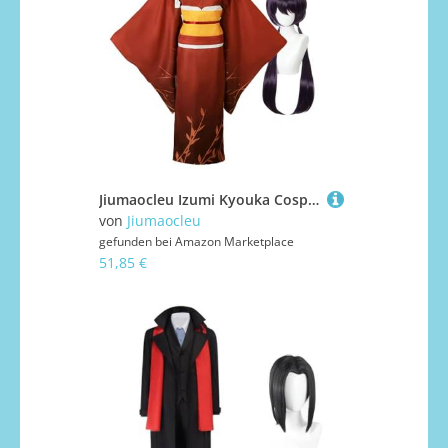
Jiumaocleu Izumi Kyouka Cosplay BSD Kostüm Outfit Komplettes Set Rot Kimono Izumi Kyouka Kostüm für Halloween Weihnachten Karneval Party Dress Up
von
Jiumaocleu
gefunden bei
Amazon Marketplace
51,85 €