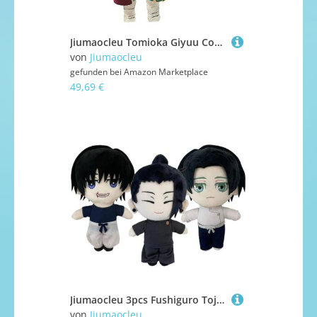
Jiumaocleu Tomioka Giyuu Cosplay Kostüm Outfit Anime Cosplay Herren Umhang Jacke Rolle Cosplay Komplettes Set von Verkleidung Kostüm für Halloween Karneval Party
von
Jiumaocleu
gefunden bei
Amazon Marketplace
49,69 €
Jiumaocleu 3pcs Fushiguro Toji & Okkotsu Yūta & Getō Suguru Plüsch Puppe Weich Figur, Anime Figur Plüsch Kopfkissen Spielzeug Kissen Sofa Dekoration für Fans
von
Jiumaocleu