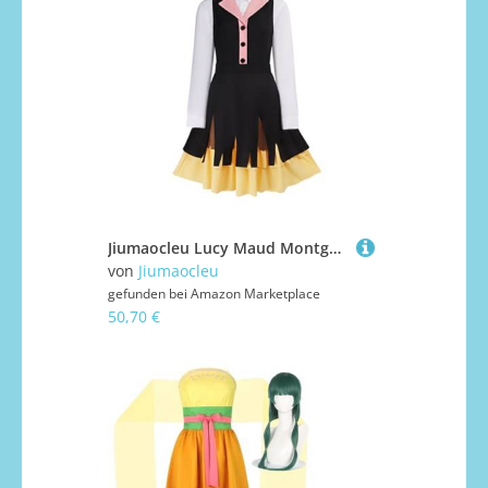
Jiumaocleu Lucy Maud Montgomery Cosplay Kostüm für Damen | Anime BSD Cosplay Lucy Maud Montgomery Uniform Anzug Schulkleid Cosplay Party Halloween Karneval
von
Jiumaocleu
gefunden bei
Amazon Marketplace
50,70 €