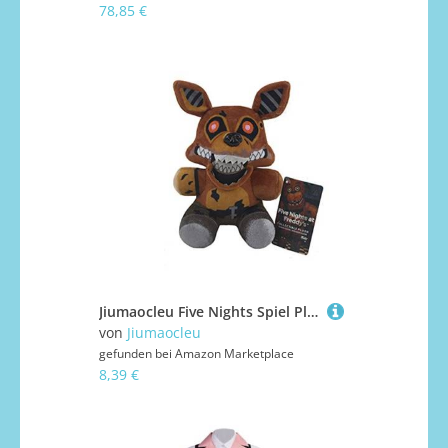
78,85 €
Jiumaocleu Five Nights Spiel Plüsch Schwester Location Foxy Figuren Plüsch FNAF Plushies Weihnachten Neujahr Geburtstag Geschenk
von
Jiumaocleu
gefunden bei
Amazon Marketplace
8,39 €