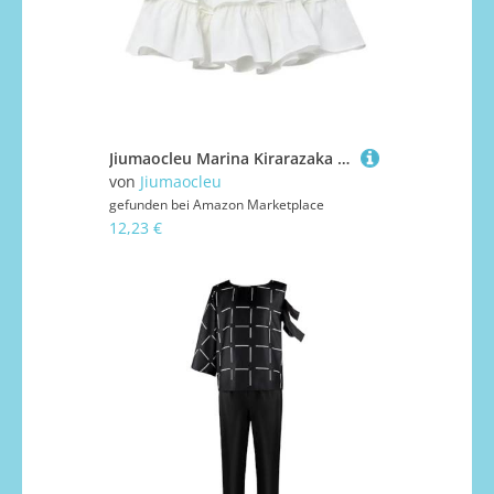
Jiumaocleu Marina Kirarazaka Cosplay-Kostüm, Anime, Cosplay, Shizuka Kuze, weißes T-Shirt, Shorts, kurzer Rock, Pullover, Halloween, Karneval, Cosplay, Kostüme für Unisex
von
Jiumaocleu
gefunden bei
Amazon Marketplace
12,23 €