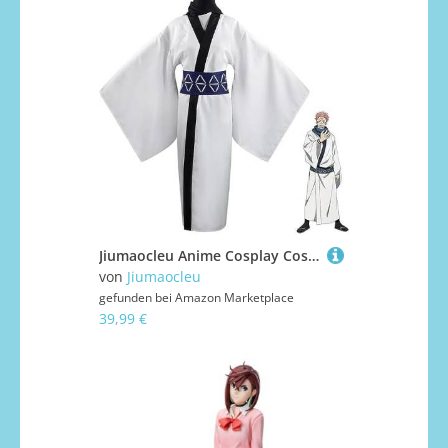
Jiumaocleu Anime Cosplay Costume Ryomen Sukuna Role Play Uniform Outfits Suits Cosplay Kimono Set Halloween Carnival Full Set Clothes Props
von
Jiumaocleu
gefunden bei
Amazon Marketplace
39,99 €