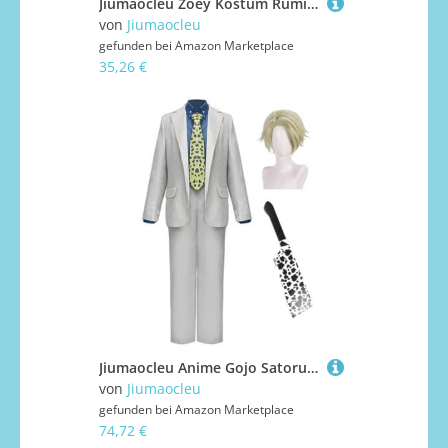
Jiumaocleu Zoey Kostüm Rumi Mira Cosplay | Zoey Cosplay Mira Kostüm für Kinder Verkleidung Komplettes Set Rollenspiel Outfits Halloween Dress Up für Mädchen
von
Jiumaocleu
gefunden bei
Amazon Marketplace
35,26 €
Jiumaocleu Anime Gojo Satoru Cosplay Kostüm mit Perücke - Kugisaki Nobara/Itadori Yuuji/Fushiguro Megumi Cosplay Outfits Anzüge Halloween Karneval Komplettes Set Kleidung Requisiten
von
Jiumaocleu
gefunden bei
Amazon Marketplace
74,72 €