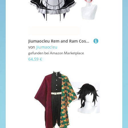
Jiumaocleu Rem and Ram Cosplay-Kostüm mit Perücke, Anime-komplettes Set von Dienstmädchen-Outfit, kurzer Rock, Uniform-Anzüge mit Zubehör, Party, Karneval, Verkleiden für Mädchen
von
Jiumaocleu
gefunden bei
Amazon Marketplace
64,59 €