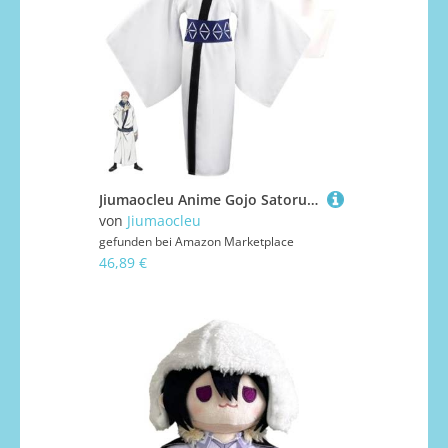
Jiumaocleu Anime Gojo Satoru Cosplay Kostüm mit Perücke - Kugisaki Nobara/Itadori Yuuji/Fushiguro Megumi Cosplay Outfits Anzüge Halloween Karneval Komplettes Set Kleidung Requisiten
von
Jiumaocleu
gefunden bei
Amazon Marketplace
46,89 €