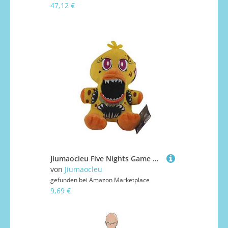
47,12 €
Jiumaocleu Five Nights Game Plüschfigur für Schwester, Foxy Figuren, Plüschfiguren, Fnaf Plüsch, Weihnachten, Neujahr, Geburtstagsgeschenk, 18 cm
von
Jiumaocleu
gefunden bei
Amazon Marketplace
9,69 €