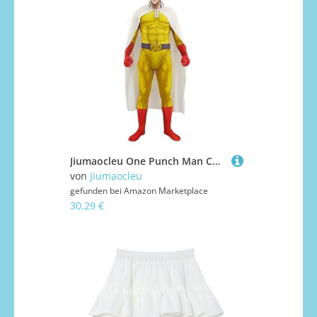
Jiumaocleu One Punch Man Cosplay Saitama Kostüm Jumpsuit mit Maske, Saitama Bodysuit Overall Outfits Cosplay Prop Halloween Carnival Rollenspiel Kostüm für Fans
von
Jiumaocleu
gefunden bei
Amazon Marketplace
30,29 €