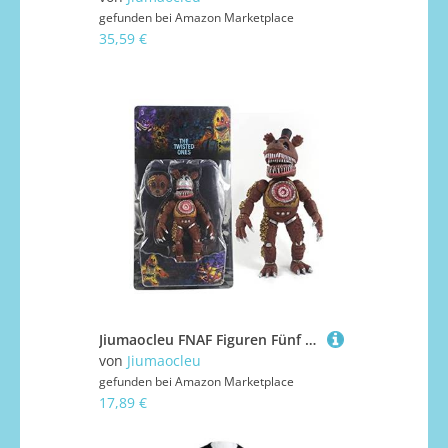
gefunden bei
Amazon Marketplace
35,59 €
Jiumaocleu FNAF Figuren Fünf Nachtspiel Nightmare Foxy Bonnie Fazbear Chica Actionfiguren bewegliche Gelenke und austauschbare Maske Ornamente für Geschenk 18 cm, Typ 5
von
Jiumaocleu
gefunden bei
Amazon Marketplace
17,89 €