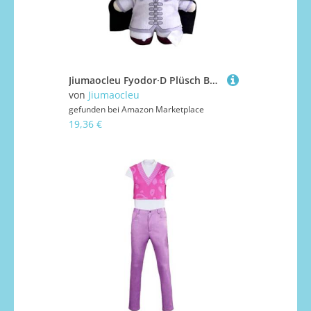
Jiumaocleu Fyodor·D Plüsch BSD weich gefüllte Anime Dazai Osamu Figur 20 cm Manga-Charakter niedliche Stoffpuppen Dekorationen Sammlerstücke Geschenke
von
Jiumaocleu
gefunden bei
Amazon Marketplace
19,36 €