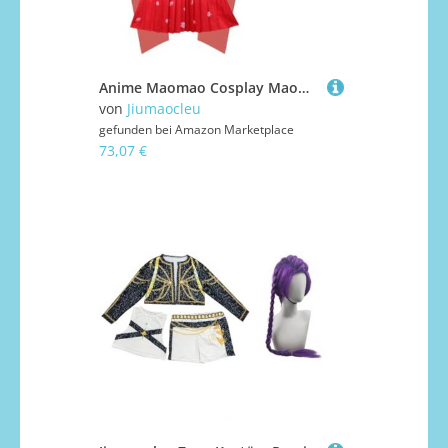
Anime Maomao Cosplay Maomao Kostüm Rosa Gelb Hanfu Kleid Outfit Komplettes Set für Frauen Anime Kimono Uniform Anzug für Halloween
von
Jiumaocleu
gefunden bei
Amazon Marketplace
73,07 €