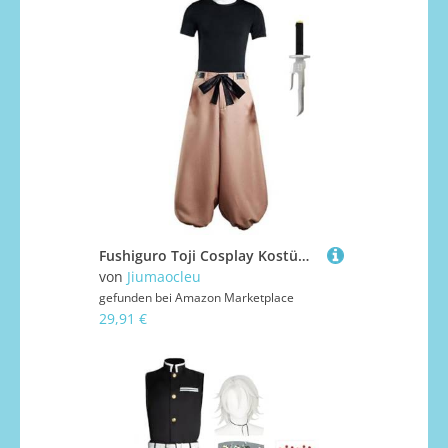
Fushiguro Toji Cosplay Kostüm | Toji Fushiguro Kostüm Komplettes Set Halloween Weihnachten Karneval Party Dress Up Anzug JJK Kleidung Merch
von
Jiumaocleu
gefunden bei
Amazon Marketplace
29,91 €