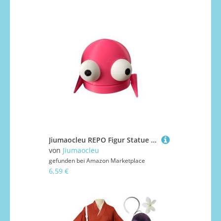
Jiumaocleu REPO Figur Statue Mini Anime REPO Figuren Modell Anime Game Figures Cake Topper Dekoration Handgemachtes Sammelfigur 7cm
von
Jiumaocleu
gefunden bei
Amazon Marketplace
6,59 €