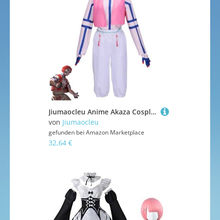
Jiumaocleu Anime Akaza Cosplay Kostüm Akaza Kostüm Halloween Comic-Con Rollenspiel Anime Outfit Verkleidung für Erwachsene
von
Jiumaocleu
gefunden bei
Amazon Marketplace
32,64 €