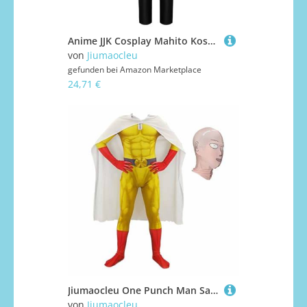
Anime JJK Cosplay Mahito Kostüm Aoi Todo Cosplay Outfits Anzüge Halloween Karneval Komplettes Set JJK Kleidung Merch
von
Jiumaocleu
gefunden bei
Amazon Marketplace
24,71 €
Jiumaocleu One Punch Man Saitama Cosplay Kostüm Jumpsuit mit Maske, Bodysuit Muskelversion Saitama Overall Outfits Halloween Carnival Rollenspiel Kostüm für Kinder und Erwachsene
von
Jiumaocleu