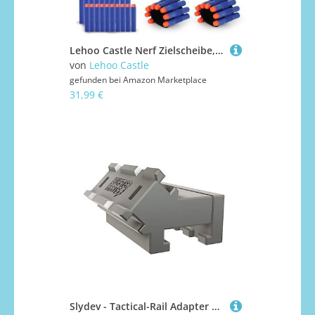
Lehoo Castle Nerf Zielscheibe, Elektronische Zielscheibe für Nerf Pistole, Digitale Zielscheibe mit Licht Sound Effekte, mit 1 Spielzeug Pistole, 20 Schaumstoff Munition, 2 Handgelenkbänder（Blau）
von
Lehoo Castle
gefunden bei
Amazon Marketplace
31,99 €
Slydev - Tactical-Rail Adapter 45° - kompatibel zu Nerf-Rails (schwarz) - Blaster-Modding und Zubehör für mehr Reichweite und Präzision