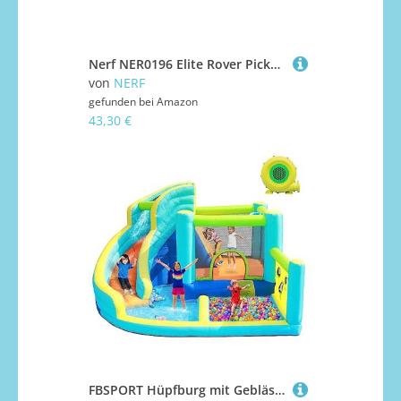
Nerf NER0196 Elite Rover Picks Up 100 Darts, Mehrfarbig, Eins, Mehrfarbig, Standardgröße
von
NERF
gefunden bei
Amazon
43,30 €
FBSPORT Hüpfburg mit Gebläse, Wasserspielcenter mit Trocken/Wasserrutsche Planschbecken Kletterwand Sprung und Basketballkorb, Groß Hüpfburg for Indoor & Outdoor, Hält bis zu 5 Kinder/180KG