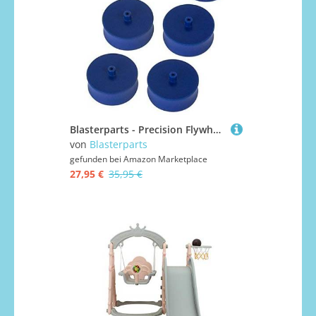
Blasterparts - Precision Flywheel Heavy Modder Pack - 3 Paar (6 Stück) Präzisionsgedrehte Flywheels - Blastertuning & Zubehör kompatibel für elektrische NERF Toy Guns
von
Blasterparts
gefunden bei
Amazon Marketplace
27,95 €
35,95 €