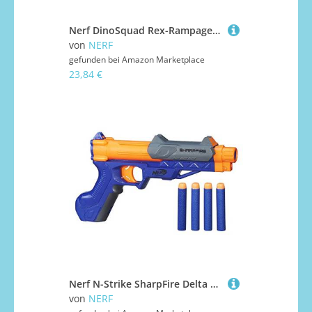
Nerf DinoSquad Rex-Rampage motorisierter Blaster, 10-Dart Clip-Magazin, 20 Nerf Darts, 10-Dart Aufbewahrung, T-Rex Dinosaurier Design
von
NERF
gefunden bei
Amazon Marketplace
23,84 €
Nerf N-Strike SharpFire Delta Blaster
von
NERF