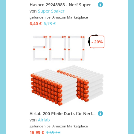
Hasbro 29248983 - Nerf Super Soaker Clip Tank
von
Super Soaker
gefunden bei
Amazon Marketplace
6,40 €
6,73 €
- 20%
Airlab 200 Pfeile Darts für Nerf Zubehör Leuchten im Dunkeln, Darts Bullets für N-Strike Elite Series, Weiß
von
Airlab
gefunden bei
Amazon Marketplace
15,99 €
19,99 €