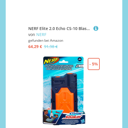
NERF Elite 2.0 Echo CS-10 Blaster – 24 NERF Darts, 10-Dart Clip-Magazin, 4 Tactical Rails & Elite 2.0 Eaglepoint RD-8 Blaster, 8-Dart Trommel, 16 Nerf Darts, Bolzen
von
NERF
gefunden bei
Amazon
64,29 €
91,98 €
- 5%