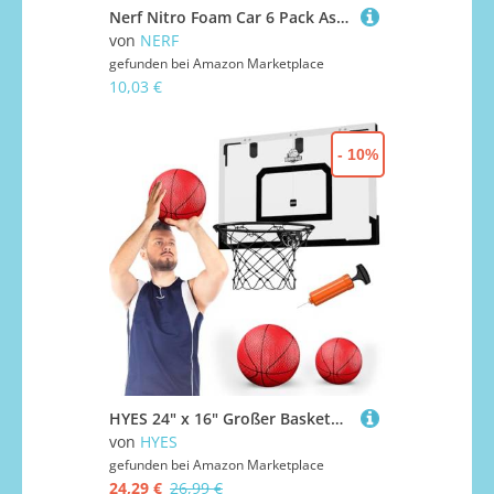
Nerf Nitro Foam Car 6 Pack Assortment Toys
von
NERF
gefunden bei
Amazon Marketplace
10,03 €
- 10%
HYES 24" x 16" Großer Basketballkorb Indoor für Kinder, Basketball Korb mit Stabiler Backboards, 2 Balls, Pumpe, Big Basketball Spielzeug für Erwachsener Kinder Teens Jungen Mädchen (schwarz)
von
HYES
gefunden bei
Amazon Marketplace
24,29 €
26,99 €