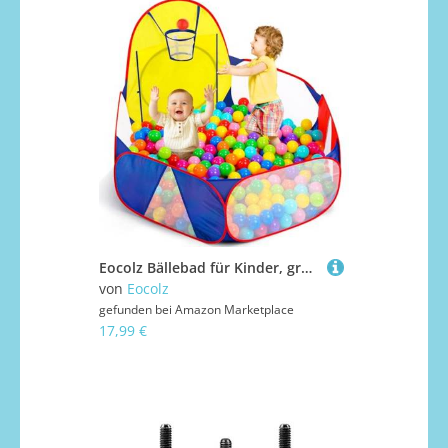
Eocolz Bällebad für Kinder, großes Pop-Up-Ballgäbe für Kleinkinder, Spielhaus, Baby-Laufstall, mit Basketballkorb und Aufbewahrungstasche mit Reißverschluss, 120 cm (Blau & rot & gelb)
von
Eocolz
gefunden bei
Amazon Marketplace
17,99 €