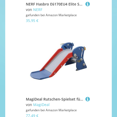
NERF Hasbro E6170EU4 Elite Shellstrike DS-6 Blaster - feuert 3 Darts aus Hülsen ab - enthält 2 Hülsen und 6 Elite Darts
von
NERF
gefunden bei
Amazon Marketplace
35,95 €
MagiDeal Rutschen-Spielset für, erste Rutsche, Indoor-Spielplatz-Set, Spielzimmer, Klettern und Rutschen mit Basketballkorb für Wohnzimmer
von
MagiDeal
gefunden bei
Amazon Marketplace
77,49 €