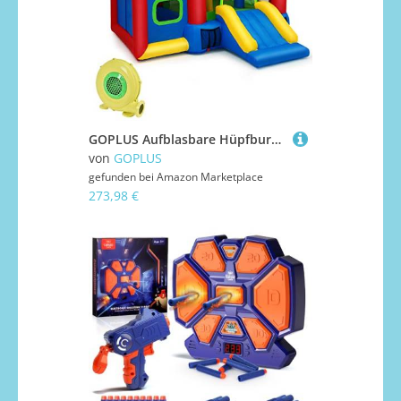
GOPLUS Aufblasbare Hüpfburg, Castle Bouncer mit Rutsche, Sprungplatz, Basketballkorb, Schutznetze, Tragetasche, für Einkaufszentrum, Park & Haus, 382 x 335 x 210 cm (Burg, Mit Gebläse)
von
GOPLUS
gefunden bei
Amazon Marketplace
273,98 €