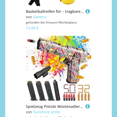
Basketballreifen für – tragbarer Basketballständer für die meisten | höhenverstellbares Netz-Design, langlebig, wetterfest, stabile Basis, sportliche Aktivitäten im Innenbereich
von
Generic
gefunden bei
Amazon Marketplace
15,09 €
Spielzeug Pistole Wüstenadler Mit Platzpatronen, Knall Munition, Schaumstoff Geschoss und Zielscheibe für Nerf
von
Sunshine smile