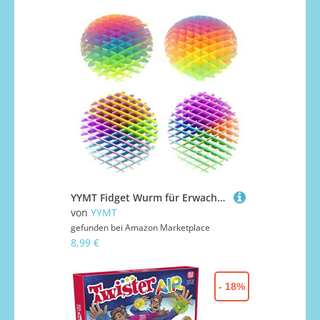
YYMT Fidget Wurm für Erwachsene, 4 Stück Wurm Großes ZappelSpielzeug, Sensorische Anti-Stress Twister Spielzeuge, Wurm Fidget Toys Sensorisches Spielzeug Stressabbau, Bunt Wurm Spiel Fidget Toy
von
YYMT
gefunden bei
Amazon Marketplace
8,99 €
- 18%