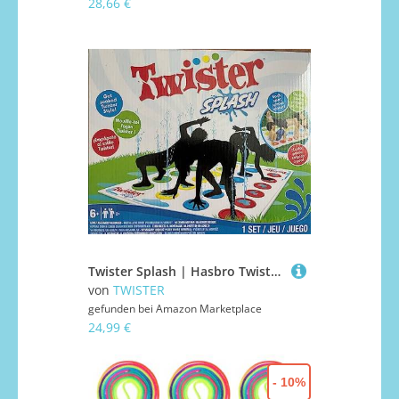
28,66 €
Twister Splash | Hasbro Twister Sprinklermatte Outdoor Spiel
von
TWISTER
gefunden bei
Amazon Marketplace
24,99 €
- 10%