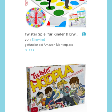
Twister Spiel für Kinder & Erwachsen, Bodenspiel mit Spielmatte, Outdoor Spiele für Kinder, Kindergeburtstag Lustiges Spiele Spielzeug, Geschicklichkeitsspiel für Jungen und mädchen ab 6 Jahre
von
Sinwind
gefunden bei
Amazon Marketplace
8,99 €