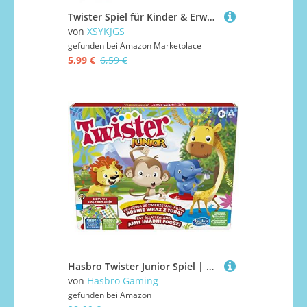
Twister Spiel für Kinder & Erwachsen, Twisting Spiele Ab 6 Jahre, Kindergeburtstag Spiele Bodenspiel mit Spielmatte, Gartenspiele, Partyspiele, Familienspiel, Lustiges Spiel Für Drinnen Und Draußen
von
XSYKJGS
gefunden bei
Amazon Marketplace
5,99 €
6,59 €
Hasbro Twister Junior Spiel | 2-seitige Tierabenteuermatte | 2-in-1 Familiengesellschaftsspiel für Kinder (polnisch-ungarische Ausführung) | Geschenkidee für 3 Jährige und Board-Fan
von
Hasbro Gaming
gefunden bei
Amazon