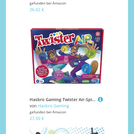
gefunden bei
Amazon
26,02 €
Hasbro Gaming Twister Air-Spiel, Twister Spiel mit App für Augmented Reality, Verbindung mit Smart-Geräten, aktive Partyspiele, ab 8 Jahren
von
Hasbro Gaming
gefunden bei
Amazon
27,50 €