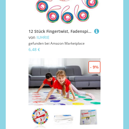
12 Stück Fingertwist, Fadenspiel,Fadenspiele,Gummitwist Schultüte,Kleine Geschenke Die Kleinigkeiten,Fingerspiele,Für Kinder,Fingerspiel aways,Twister Spiel für Kinder,Kindergeschenke Rainbow Rope
von
IUHRIE
gefunden bei
Amazon Marketplace
6,48 €
- 9%