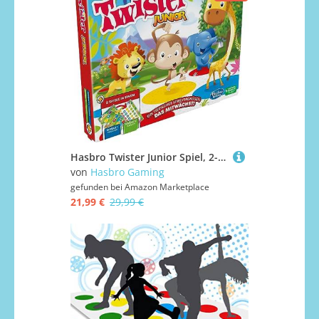
Hasbro Twister Junior Spiel, 2-in-1 Familienspiel mit doppelseitiger Spielmatte, fördert die Beweglichkeit und sorgt für Spaß, für Kinder ab 3 Jahren geeignet
von
Hasbro Gaming
gefunden bei
Amazon Marketplace
21,99 €
29,99 €