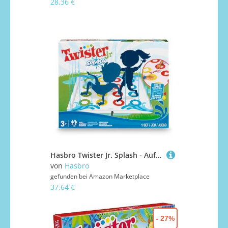
28,36 €
Hasbro Twister Jr. Splash - Aufblasbares Wasser-Twister-Spiel für Kinder im Freien
von
Hasbro
gefunden bei
Amazon Marketplace
37,64 €
- 27%