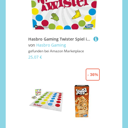
Hasbro Gaming Twister Spiel in Box, inklusive 1 Twister-Teppich, 1 Rad und Anleitung, Version 2020 in Italienischer Sprache, Mehrfarbig
von
Hasbro Gaming
gefunden bei
Amazon Marketplace
25,07 €
- 36%