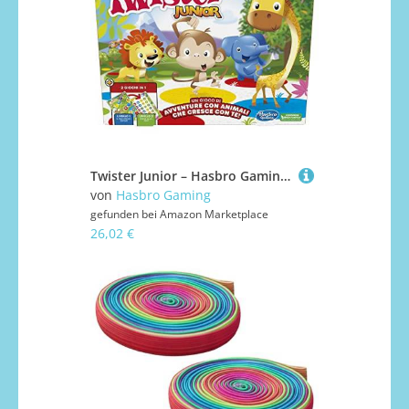
Twister Junior – Hasbro Gaming – Doppelseitige Spielmatte – 2 Spiele in 1 – Brettspiel für Jungen und Mädchen, italienische Version
von
Hasbro Gaming
gefunden bei
Amazon Marketplace
26,02 €