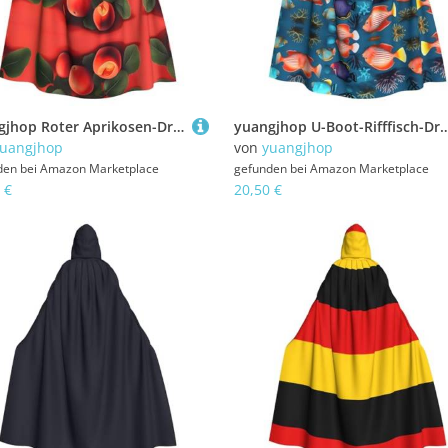
yuangjhop Roter Aprikosen-Druck für Erwachsene, Kapuzenumhang, geeignet für Halloween-Cosplay-Kostüme.
yuangjhop U-Boot-Rifffisch-Druck, Erwachsenen-Kapuzenumhang, geeignet fü
uangjhop
von
yuangjhop
den bei
Amazon Marketplace
gefunden bei
Amazon Marketplace
 €
20,50 €