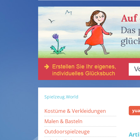
Spielzeug.World
Kostüme & Verkleidungen
yua
Malen & Basteln
Outdoorspielzeuge
Art