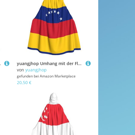
een-Cosplay-Kostüme.
yuangjhop Umhang mit der Flagge Venezuelas für Erwachsene, mit Kapuze, geeignet für Halloween, Cosplay-Kostüme.
von
yuangjhop
gefunden bei
Amazon Marketplace
20,50 €