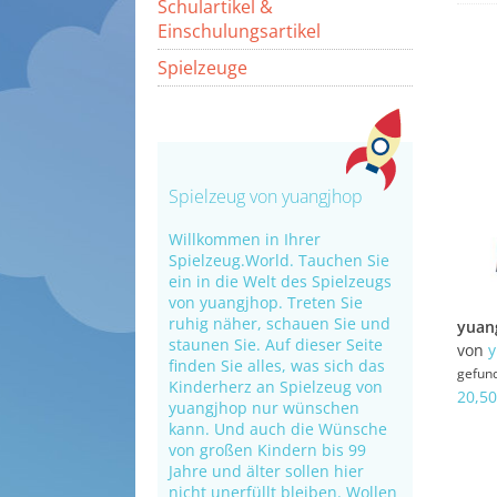
Schulartikel &
Einschulungsartikel
Spielzeuge
Spielzeug von yuangjhop
Willkommen in Ihrer
Spielzeug.World. Tauchen Sie
ein in die Welt des Spielzeugs
von yuangjhop. Treten Sie
ruhig näher, schauen Sie und
staunen Sie. Auf dieser Seite
von
y
finden Sie alles, was sich das
gefun
Kinderherz an Spielzeug von
20,50
yuangjhop nur wünschen
kann. Und auch die Wünsche
von großen Kindern bis 99
Jahre und älter sollen hier
nicht unerfüllt bleiben. Wollen