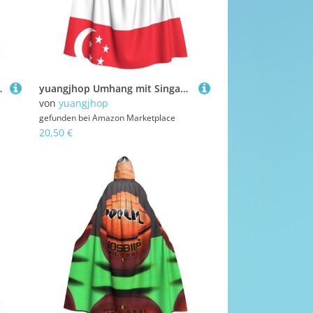
r Halloween-Cosplay-Kostüme.
yuangjhop Umhang mit Singapur-Flagge für Erwachsene, mit Kapuze, geeignet für Halloween, Cosplay-Kostüme.
von
yuangjhop
gefunden bei
Amazon Marketplace
20,50 €