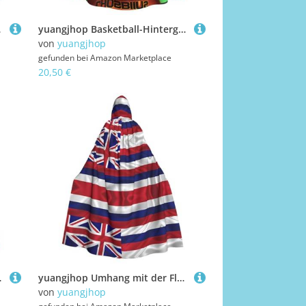
y-Kostüme.
yuangjhop Basketball-Hintergrunddruck, Erwachsenen-Kapuzenumhang, geeignet für Halloween-Cosplay-Kostüme.
von
yuangjhop
gefunden bei
Amazon Marketplace
20,50 €
Cosplay-Kostüme.
yuangjhop Umhang mit der Flagge von Hawaii, amerikanischer Druck, Erwachsenen-Kapuzenmantel, geeignet für Halloween, Cosplay-Kostüme.
von
yuangjhop