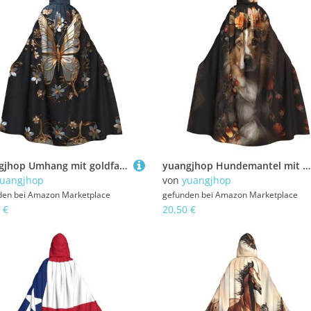
yuangjhop Umhang mit goldfarbenem und weißem Schmetterlings-Druck, für Erwachsene, mit Kapuze, geeignet für Halloween, Cosplay-Kostüme.
yuangjhop Hundemantel mit Blumendruck, Erwachsenen-Kapuzenmantel, geeignet für Halloween-Cosplay-Kostüme.
uangjhop
von
yuangjhop
den bei
Amazon Marketplace
gefunden bei
Amazon Marketplace
 €
20,50 €