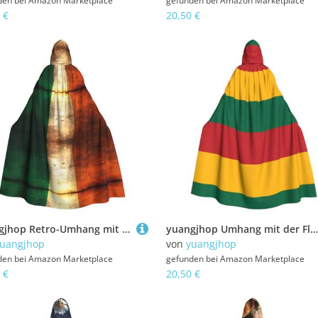
den bei
Amazon Marketplace
gefunden bei
Amazon Marketplace
 €
20,50 €
yuangjhop Retro-Umhang mit irischer Flagge, Erwachsenen-Kapuzenmantel, geeignet für Halloween, Cosplay-Kostüme.
yuangjhop Umhang mit der Flagge von Litauen, Erwachsenen-Kapuzenmantel, geeignet für Halloween-Cosplay-Kostüme.
uangjhop
von
yuangjhop
den bei
Amazon Marketplace
gefunden bei
Amazon Marketplace
 €
20,50 €