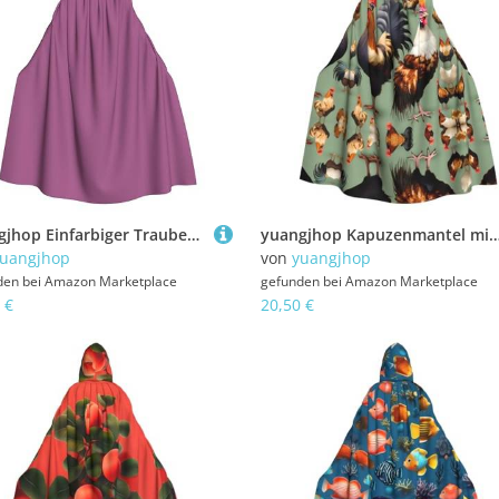
yuangjhop Einfarbiger Traubenroter Aufdruck, Erwachsenen-Kapuzenumhang, geeignet für Halloween, Cosplay-Kostüme.
yuangjhop Kapuzenmantel mit Hahn- und Huhn-Druck, für Erwachsene, geeignet für Hallow
uangjhop
von
yuangjhop
den bei
Amazon Marketplace
gefunden bei
Amazon Marketplace
 €
20,50 €