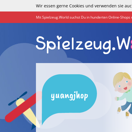
Wir essen gerne Cookies und verwenden sie auc
Mit Spielzeug.World suchst Du in hunderten Online-Shops 
yuangjhop