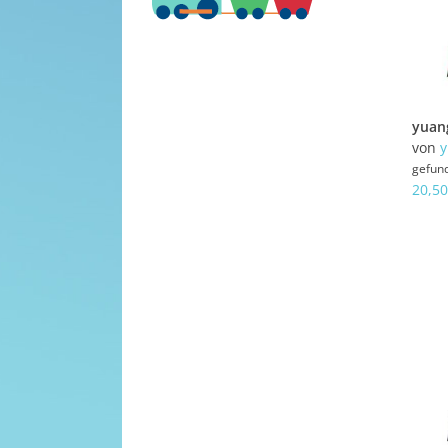
von
y
gefun
20,50