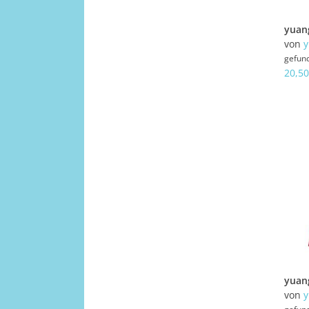
von
y
gefun
20,50
von
y