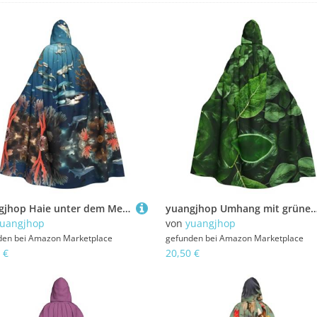
yuangjhop Haie unter dem Meer bedruckter Erwachsenen-Umhang mit Kapuze, geeignet für Halloween-Cosplay-Kostüme.
yuangjhop Umhang mit grünem Blatt und Naturdruck für Erwachsene, mit Kapuze, geeignet für Hallo
uangjhop
von
yuangjhop
den bei
Amazon Marketplace
gefunden bei
Amazon Marketplace
 €
20,50 €