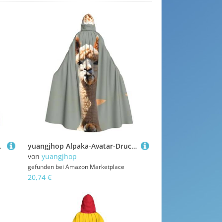
ween, Cosplay-Kostüme.
yuangjhop Alpaka-Avatar-Druck, Erwachsenen-Kapuzenumhang, geeignet für Halloween-Cosplay-Kostüme.
von
yuangjhop
gefunden bei
Amazon Marketplace
20,74 €