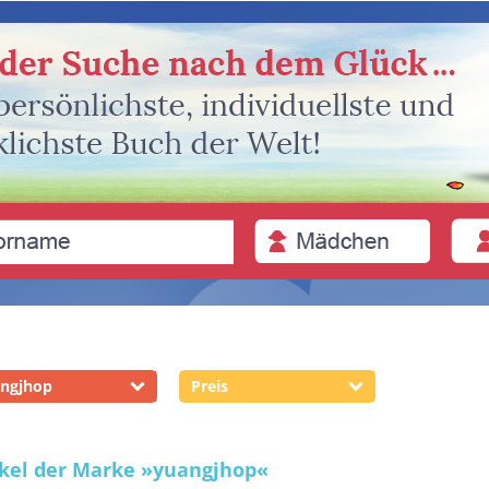
ngjhop
Preis
ikel der Marke
»yuangjhop«