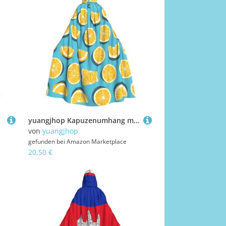
yuangjhop Kapuzenumhang mit Zitronenkeilen, für Erwachsene, geeignet für Halloween, Cosplay-Kostüme.
von
yuangjhop
gefunden bei
Amazon Marketplace
20,50 €