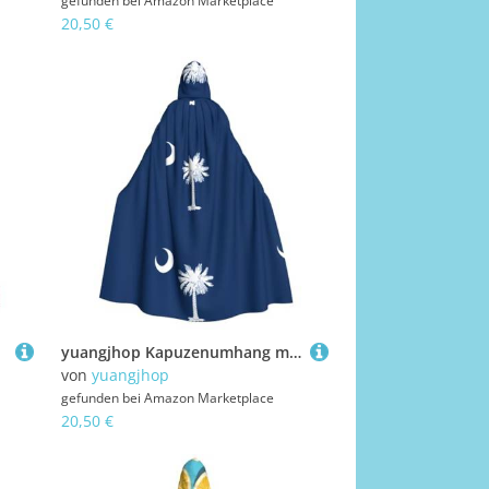
gefunden bei
Amazon Marketplace
20,50 €
yuangjhop Kapuzenumhang mit South Carolina Flagge, für Erwachsene, geeignet für Halloween, Cosplay-Kostüme.
von
yuangjhop
gefunden bei
Amazon Marketplace
20,50 €