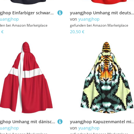
yuangjhop Einfarbiger schwarzer Aufdruck, Erwachsenen-Umhang mit Kapuze, geeignet für Halloween, Cosplay-Kostüme.
yuangjhop Umhang mit deutscher Flagge, Erwachsenen-Kapuzenmantel, geeignet für Halloween-Cospla
uangjhop
von
yuangjhop
den bei
Amazon Marketplace
gefunden bei
Amazon Marketplace
 €
20,50 €
yuangjhop Umhang mit dänischer Flagge für Erwachsene, mit Kapuze, geeignet für Halloween, Cosplay-Kostüme.
yuangjhop Kapuzenmantel mit kleinem Tigerkopf, geeignet für Halloween, 
uangjhop
von
yuangjhop