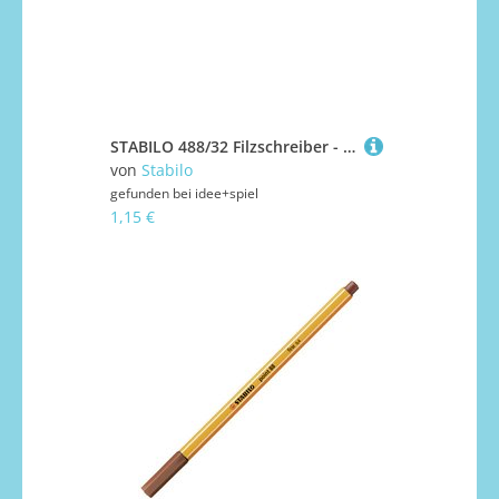
STABILO 488/32 Filzschreiber - STABILO pointMax - Einzelstift - ultramarinblau
von
Stabilo
gefunden bei
idee+spiel
1,15 €