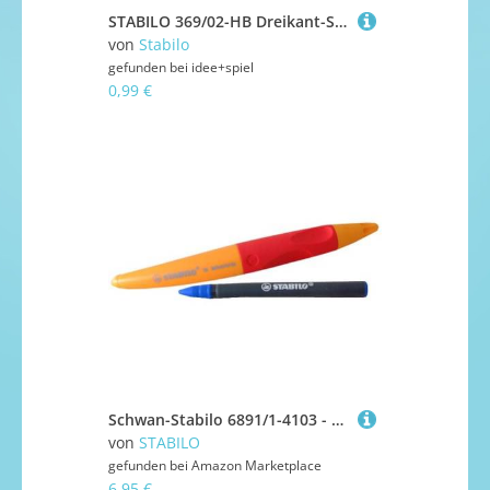
STABILO 369/02-HB Dreikant-Schulbleistift - STABILO Trio Bleistift in blau - Einzelstift - Härtegrad HB
von
Stabilo
gefunden bei
idee+spiel
0,99 €
Schwan-Stabilo 6891/1-4103 - Finliner S Move easy rot / gelb für Linkshänder
von
STABILO
gefunden bei
Amazon Marketplace
6,95 €