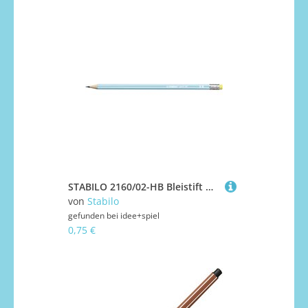
STABILO 2160/02-HB Bleistift mit Radiergummi - STABILO pencil 160 in blau - Einzelstift - Härtegrad HB
von
Stabilo
gefunden bei
idee+spiel
0,75 €