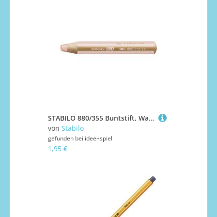
STABILO 880/355 Buntstift, Wasserfarbe & Wachsmalkreide - STABILO woody 3 in 1 - Einzelstift - apricot
von
Stabilo
gefunden bei
idee+spiel
1,95 €