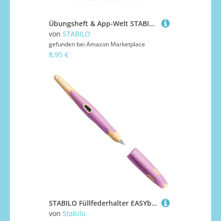
Übungsheft & App-Welt STABILO Bolly – Familie & Freunde – Passend zu smartem Schreiblern-Stift LUNIS Graph
von
STABILO
gefunden bei
Amazon Marketplace
8,95 €
STABILO Füllfederhalter EASYbirdy Pastel pink/apricot Linkshänder A
von
Stabilo