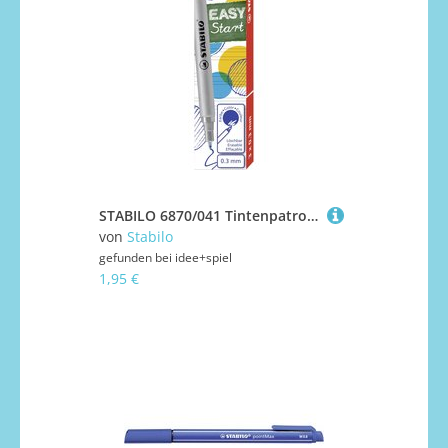
STABILO 6870/041 Tintenpatronen zum Nachfüllen - STABILO EASYoriginal Refill - fine - 3er Pack - blau (löschbar)
von
Stabilo
gefunden bei
idee+spiel
1,95 €