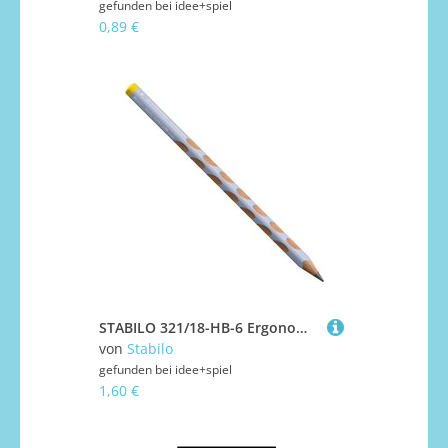
gefunden bei
idee+spiel
0,89 €
STABILO 321/18-HB-6 Ergonomischer Dreikant-Bleistift für Linkshänder - STABILO EASYgraph in pastellblau - Einzelstift - Härtegrad HB
von
Stabilo
gefunden bei
idee+spiel
1,60 €