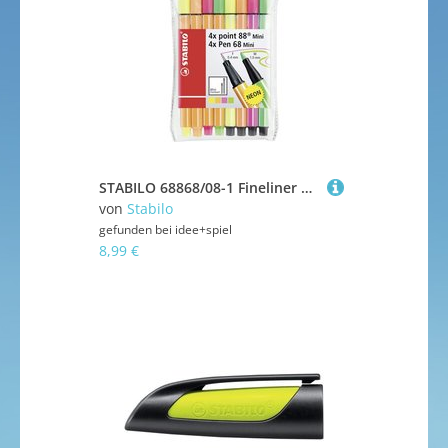
STABILO 68868/08-1 Fineliner & Filzstifte - STABILO point 88 Mini & Pen 68 Mini - 8er Pack - Neonfarben
von
Stabilo
gefunden bei
idee+spiel
8,99 €