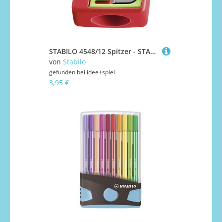
STABILO 4548/12 Spitzer - STABILO woody 3 in 1 Spitzer - für extradicke Stifte - rot/grün
von
Stabilo
gefunden bei
idee+spiel
3,95 €