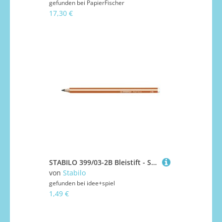
gefunden bei
PapierFischer
17,30 €
STABILO 399/03-2B Bleistift - STABILO Trio dick in orange - Einzelstift - Härtegrad 2B
von
Stabilo
gefunden bei
idee+spiel
1,49 €