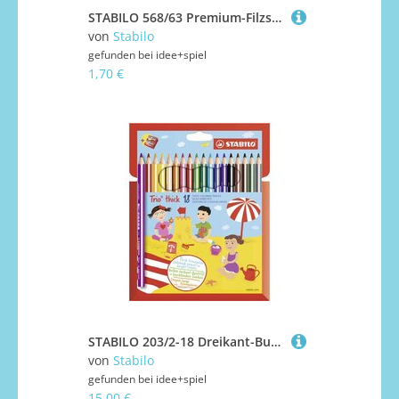
STABILO 568/63 Premium-Filzstift mit Pinselspitze für variable Strichstärken - STABILO Pen 68 brush - Einzelstift - grünerde
von
Stabilo
gefunden bei
idee+spiel
1,70 €
STABILO 203/2-18 Dreikant-Buntstift - STABILO Trio dick - 18er Pack - mit 18 verschiedenen Farben und Spitzer
von
Stabilo
gefunden bei
idee+spiel
15,00 €