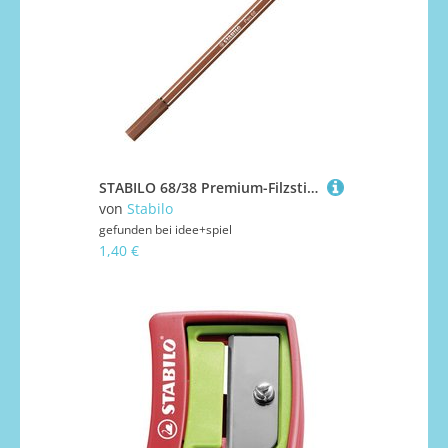
STABILO 68/38 Premium-Filzstift - STABILO Pen 68 - Einzelstift - rötel
von
Stabilo
gefunden bei
idee+spiel
1,40 €