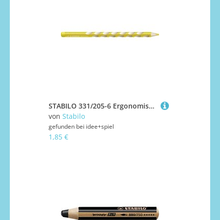
STABILO 331/205-6 Ergonomischer Buntstift für Linkshänder - STABILO EASYcolors - Einzelstift - gelb
von
Stabilo
gefunden bei
idee+spiel
1,85 €