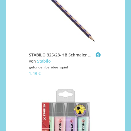
STABILO 325/23-HB Schmaler Dreikant-Bleistift für Linkshänder - STABILO EASYgraph S Metallic Edition in metallic Violett - Einzelstift - Härtegrad HB
von
Stabilo
gefunden bei
idee+spiel
1,49 €