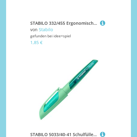
STABILO 332/455 Ergonomischer Buntstift für Rechtshänder - STABILO EASYcolors - Einzelstift - himmelblau
von
Stabilo
gefunden bei
idee+spiel
1,85 €
STABILO 5033/40-41 Schulfüller mit Linkshänder-Feder L - STABILO EASYbuddy Pastel in Minzgrün - Schreibfarbe blau (löschbar) - Einzelstift - inklusive Patrone