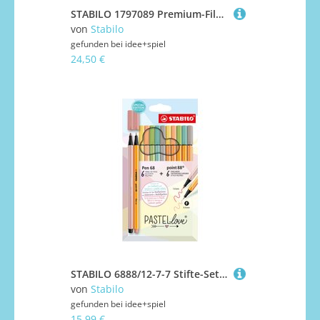
STABILO 1797089 Premium-Filzstift - STABILO Pen 68 Colorparade - 20er Tischset in anthrazit/hellblau - mit 20 verschiedenen Farben
von
Stabilo
gefunden bei
idee+spiel
24,50 €
STABILO 6888/12-7-7 Stifte-Set – STABILO Pastellove Set – 12er Pack – Fineliner & Premium-Filzstifte
von
Stabilo
gefunden bei
idee+spiel
15,99 €