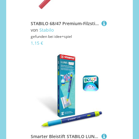
STABILO 68/47 Premium-Filzstift - STABILO Pen 68 - Einzelstift - rostrot
von
Stabilo
gefunden bei
idee+spiel
1,15 €
Smarter Bleistift STABILO LUNIS Graph – Schreiblern-Begleiter von 5-8 Jahren