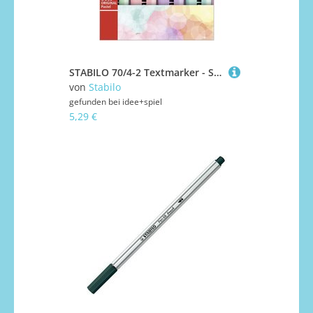
STABILO 70/4-2 Textmarker - STABILO BOSS ORIGINAL Pastel - 4er Pack - Hauch von Minzgrün, rosiges Rouge, Schimmer von Lila, zartes Türkis
von
Stabilo
gefunden bei
idee+spiel
5,29 €