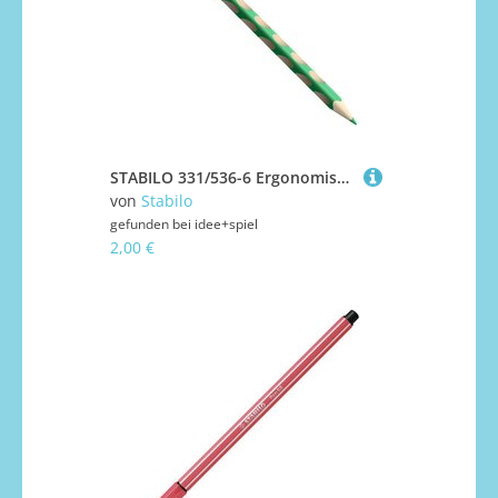
STABILO 331/536-6 Ergonomischer Buntstift für Linkshänder - STABILO EASYcolors - Einzelstift - deckgrün opaque
von
Stabilo
gefunden bei
idee+spiel
2,00 €