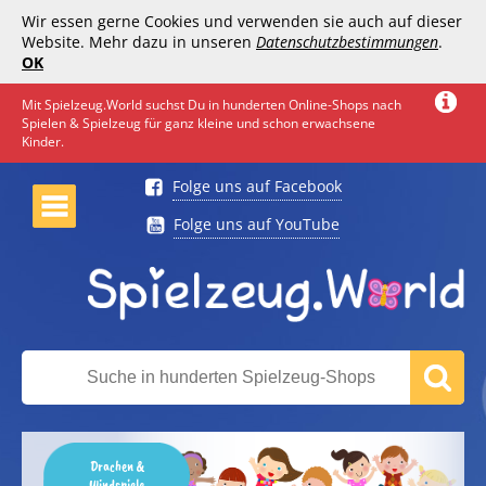
Wir essen gerne Cookies und verwenden sie auch auf dieser
Website. Mehr dazu in unseren
Datenschutzbestimmungen
.
OK
Mit Spielzeug.World suchst Du in hunderten Online-Shops nach
Spielen & Spielzeug für ganz kleine und schon erwachsene
Kinder.
Folge uns auf Facebook
Folge uns auf YouTube
Drachen &
Windspiele