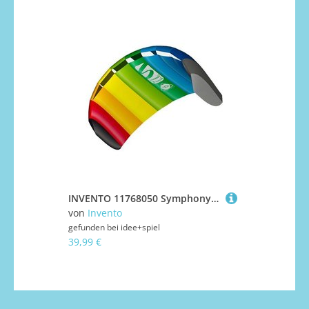
INVENTO 11768050 Symphony Beach III 1.3 Mango R2F Zweileiner Lenkmatte
von
Invento
von
Schildk
gefunden bei
idee+spiel
gefunden bei
39,99 €
31,72 €