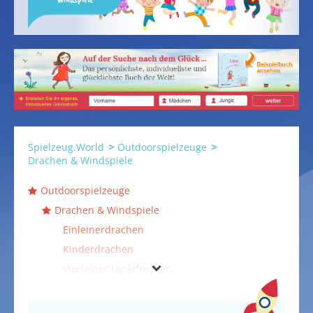
Spielzeug.World
Outdoorspielzeuge
Drachen & Windspiele
Outdoorspielzeuge
Drachen & Windspiele
Einleinerdrachen
Kinderdrachen
Vierleiner Lenkdrachen
Zweileiner Lenkdrachen
Zweileiner Lenkmatten