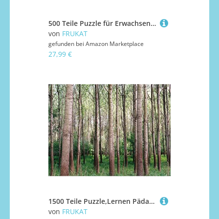
500 Teile Puzzle für Erwachsene und Kinder ab 14 Jahren - Berggipfelschnee 52x38cm
von
FRUKAT
gefunden bei
Amazon Marketplace
27,99 €
1500 Teile Puzzle,Lernen Pädagogische Puzzle Spielzeug - Wälder Bäume Gras 87x57cm
von
FRUKAT