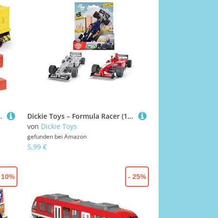
-Set mit Gabelstapler, Zubehör, Licht & Sound, inkl. Batterien
Dickie Toys – Formula Racer (14 cm) – Rennauto zum Aufziehen, mit Lenkung, 1:32 cm Maßstab, Aufziehauto für Kinder ab 3 Jahren, 203341035, Mehrfarbig
von
Dickie Toys
gefunden bei
Amazon
5,99 €
- 10%
- 25%