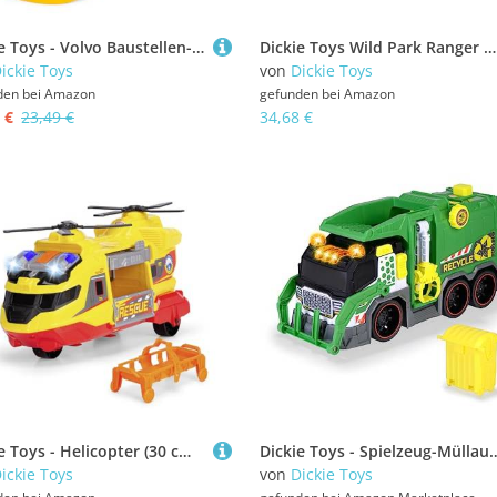
Dickie Toys - Volvo Baustellen-Set Tough Excavator (4-TLG.) - großer Spielzeug-Bagger (26 cm) mit Helm, Schaufel und Rechen-Sieb, Auto- und Sandspielzeug für Kinder ab 3 Jahre
Dickie Toys Wild Park Ranger Set, Try Me 203837016 Tarnfarben
ickie Toys
von
Dickie Toys
den bei
Amazon
gefunden bei
Amazon
 €
23,49 €
34,68 €
Dickie Toys - Helicopter (30 cm) - großer Rettungs-Hubschrauber ab 3 Jahre mit Kran-Arm & Zubehör, Spielzeug-Helikopter für Kinder mit Licht & Sound, inkl. Batterien
Dickie Toys - Spielzeug-Müllauto mit vielen Funktionen (39 cm) - großes Spielzeugauto für Kinder ab 3 Jahre mit mot
ickie Toys
von
Dickie Toys