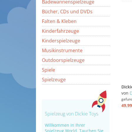
Badewannenspielzeuge
Bücher, CDs und DVDs
Falten & Kleben
Kinderfahrzeuge
Kinderspielzeuge
Musikinstrumente
Outdoorspielzeuge
Spiele
Spielzeuge
von
D
gefun
49,99
Spielzeug von Dickie Toys
Willkommen in Ihrer
Spielzeug.World. Tauchen Sie