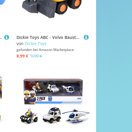
ugbooten mit Tierfigur, 14 cm, ab 12 Monate, schwimmendes Badespielzeug für Babys & Kinder ab 1 Jahr
Dickie Toys ABC - Volvo Baustellenfahrzeug Builder Team (12 cm) ab 1 Jahr - Spielzeugauto mit Bewegungseffekt, Spielzeug für Babys und Kinder ab 12 Monate, 3-Fach Sortiert, zufällige Auswahl
von
Dickie Toys
gefunden bei
Amazon Marketplace
8,99 €
9,99 €