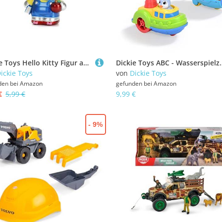
Dickie Toys Hello Kitty Figur aus Druckguss, zum Sammeln, Sammelfigur, 3 Verschiedene Versionen, Lieferumfang: 1 Stück, 6 cm, ab 3 Jahren
Dickie Toys ABC - Wasserspielzeug Ocean Team – eins von DREI verschiedenen Spielze
ickie Toys
von
Dickie Toys
den bei
Amazon
gefunden bei
Amazon
€
5,99 €
9,99 €
- 9%