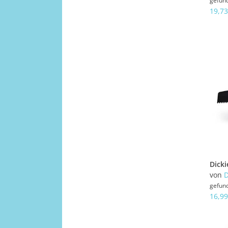
gefun
19,73
von
D
gefun
16,99