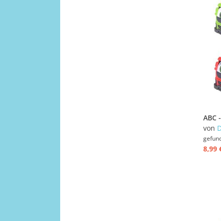
von
D
gefun
8,99 