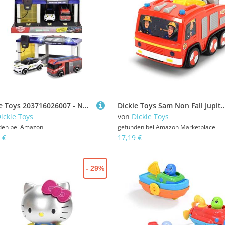
Dickie Toys 203716026007 - Norwegische Rettungsstation mit Polizeiauto und Feuerwehrauto - Rettungsstation mit Licht, Sound, Einschließlich Norwegischer Polizeiauto und Feuerwehrfahrzeug, 31 x 22 x 16
Dickie Toys Sam Non Fall Jupiter Spielzeuga
ickie Toys
von
Dickie Toys
den bei
Amazon
gefunden bei
Amazon Marketplace
 €
17,19 €
- 29%