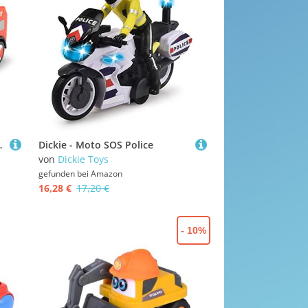
uto Feuerwehrauto
Dickie - Moto SOS Police
von
Dickie Toys
gefunden bei
Amazon
16,28 €
17,20 €
- 10%