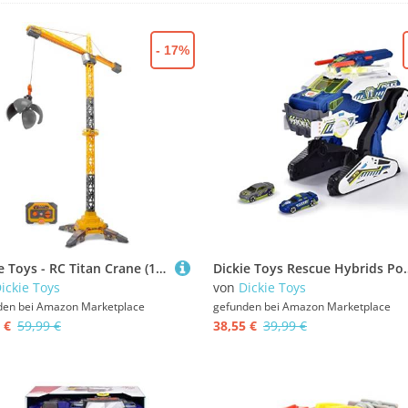
- 17%
Dickie Toys - RC Titan Crane (150 cm) - Ferngesteuerter Spielzeug-Kran mit 360°-Drehung und interaktivem Zubehör, Spielkran mit Fernbedienung und Licht für Kinder ab 3 Jahre, inkl. Batterien
Dickie Toys Rescue Hybrids Polizei-Fahrzeug Police Bot (35 cm) - futuristisches Polizei
ickie Toys
von
Dickie Toys
den bei
Amazon Marketplace
gefunden bei
Amazon Marketplace
 €
59,99 €
38,55 €
39,99 €