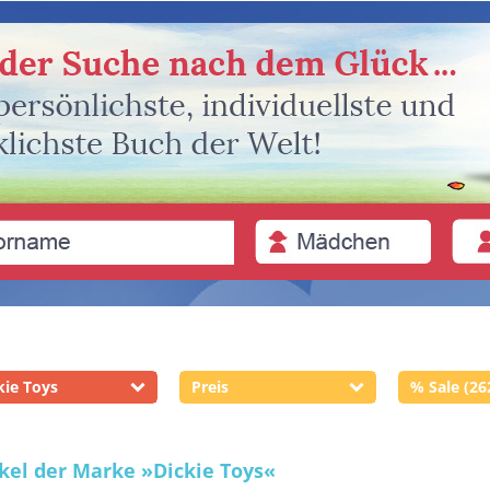
kie Toys
Preis
% Sale (26
ikel der Marke
»Dickie Toys«