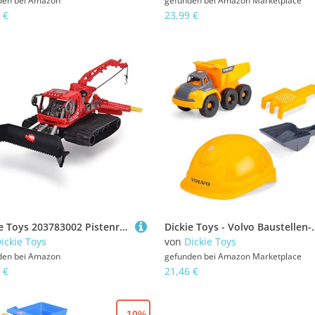
den bei
Amazon
gefunden bei
Amazon Marketplace
 €
23,99 €
Dickie Toys 203783002 Pistenraupe, Schneeraupe, Snow Hero, bewegliche Teile, 23 cm groß, rot/schwarz
Dickie Toys - Volvo Baustellen-Set Tough Hauler (4-TLG.) - großer Spielzeug-Muld
ickie Toys
von
Dickie Toys
den bei
Amazon
gefunden bei
Amazon Marketplace
 €
21,46 €
- 10%