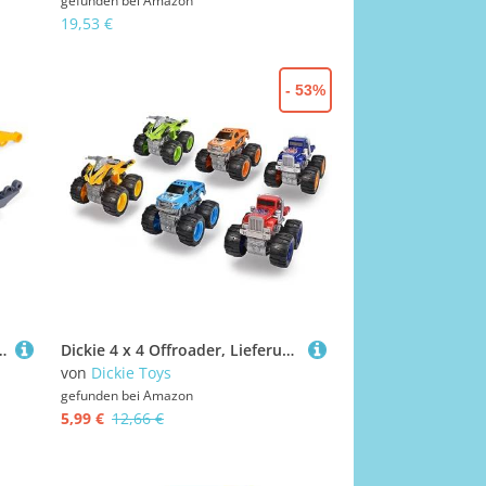
gefunden bei
Amazon
19,53 €
- 53%
enkipper (26 cm) mit Helm, Schaufel & Rechen-Sieb, Auto- und Sandspielzeug für Kinder ab 3 Jahre
Dickie 4 x 4 Offroader, Lieferumfang 1 Stück
von
Dickie Toys
gefunden bei
Amazon
5,99 €
12,66 €