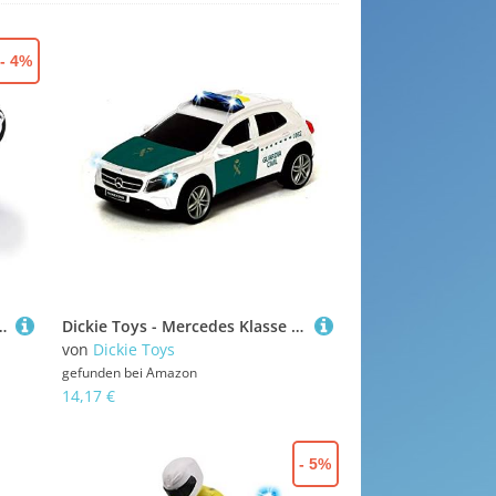
- 4%
auto (groß) mit Transform-Funktion & weiteren Features, Spielzeug mit Licht & Sound für Kinder ab 3 Jahren
Dickie Toys - Mercedes Klasse A Guardia Civil, Reibung, mit Licht und Ton, ab 3 Jahren - 15 cm (203712027SI1)
von
Dickie Toys
gefunden bei
Amazon
14,17 €
- 5%