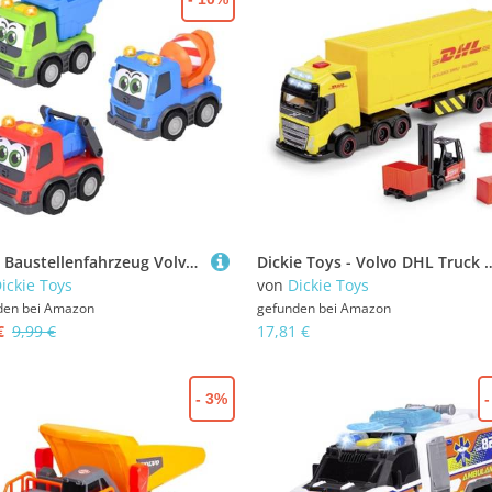
ABC - Baustellenfahrzeug Volvo Trucky ab 1 Jahr (13 cm) - Schiebeauto mit Licht & Sound für Kleinkinder zur Förderung der Motorik, 3-fach sortiert (Kipp-Laster, Betonmischer, Container-LKW)
Dickie Toys - Volvo DHL Truck FH16 (35 cm) - Post- & Paket-Transporter für Kinder ab 3 Jahre, Spielzeugauto
ickie Toys
von
Dickie Toys
den bei
Amazon
gefunden bei
Amazon
€
9,99 €
17,81 €
- 3%