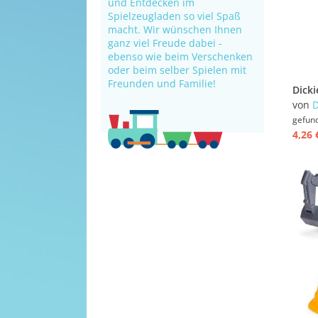
und Entdecken im
Spielzeugladen so viel Spaß
macht. Wir wünschen Ihnen
ganz viel Freude dabei -
ebenso wie beim Verschenken
oder beim selber Spielen mit
Freunden und Familie!
von
D
gefun
4,26 