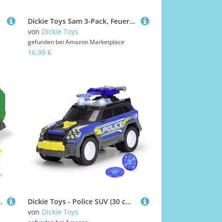
Dickie Toys Sam 3-Pack, Feuerwehrmann Sam Spielzeug, Feuerwehrmann Sam Figuren, 1:64, 5-8 cm Länge
von
Dickie Toys
gefunden bei
Amazon Marketplace
16,99 €
orisierter Hebefunktion, Greifarm, Mülltonne, Licht & Sound u.v.m.
Dickie Toys - Police SUV (30 cm) - großes Polizeiauto ab 3 Jahre mit Schussfunktion & Zubehör, Polizei-Spielzeug für Kinder mit Licht & Sound, inkl. Batterien
von
Dickie Toys