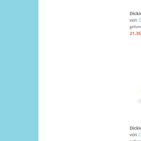
von
D
gefun
21,35
von
D