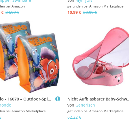
lipper SwimSafe
von
Myir JUN
den bei
Amazon
gefunden bei
Amazon Marketplace
 €
34,99 €
10,99 €
20,99 €
Mondo - 16070 – Outdoor-Spiel – Schwimmflügel Nemo
Nicht Aufblasbarer Baby-Schwimmring Mit Abnehmbarem Sonnendach LSF 50+, Solide Nicht Aufblasbarer Schwimmhilfe, Fester Bauch
Mondo
von
Generisch
den bei
Amazon Marketplace
gefunden bei
Amazon Marketplace
€
62,22 €