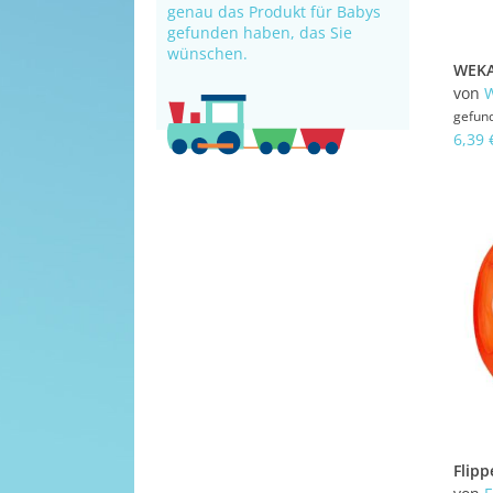
genau das Produkt für Babys
gefunden haben, das Sie
wünschen.
von
gefun
6,39 