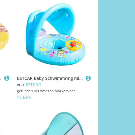
| Babyschwimmring | Kinder | Kleinkind
BSTCAR Baby Schwimmring mit Sitz und Sonnenschutz, Cartoon Lustig Lenkrad Schwimmring Aufblasbares Pool Spielzeug Schwimmtrainer Schwimmhilfe Spielzeug ab 1-4 Jahr
von
BSTCAR
gefunden bei
Amazon Marketplace
17,69 €