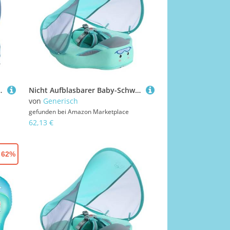
lage-Ring Für Baby-Schwimmtraining, Geeignet Für 3–24 Monate, 47x48x15cm
Nicht Aufblasbarer Baby-Schwimmring Mit Abnehmbarem Sonnendach LSF 50+, Solide Nicht Aufblasbarer Schwimmhilfe, Fester Bauchlage-Ring Für Baby-Schwimmtraining, Geeignet Für 3–24 Monate, 47x48x15cm
von
Generisch
gefunden bei
Amazon Marketplace
62,13 €
- 62%