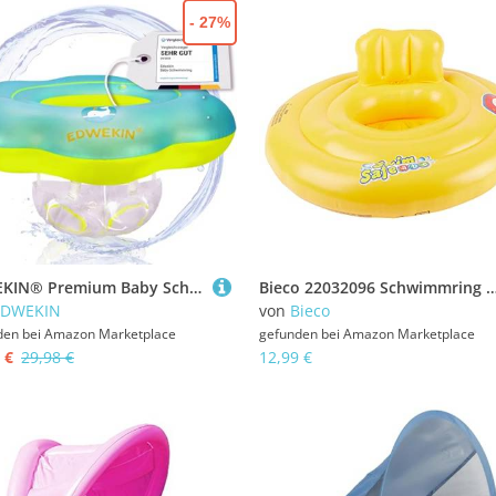
- 27%
EDWEKIN® Premium Baby Schwimmring, Mitwachsende Schwimmhilfe, Schwimmsitz Kleinkinder, Baby Float, Kinder Schwimmreifen ab 6 Monate bis 3 Jahre
Bieco 22032096 Schwimmring Baby Schwimmhilfe Gelb | Aufblasbar Baby Schwimmring ab 3 Monate | Baby-schwimmreifen | Pool Aufblasartikel | Baby Float | Babyschwimmreifen 
EDWEKIN
von
Bieco
den bei
Amazon Marketplace
gefunden bei
Amazon Marketplace
 €
29,98 €
12,99 €