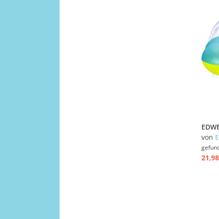
von
gefun
21,98