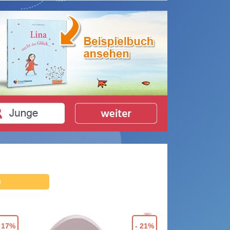
)
- 17%
- 21%