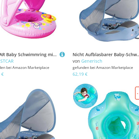
BSTCAR Baby Schwimmring mit Sitz und Sonnenschutz, Cartoon Lustig Lenkrad Schwimmring Aufblasbares Pool Spielzeug Schwimmtrainer Schwimmhilfe Spielzeug ab 1-4 Jahr
Nicht Aufblasbarer Baby-Schwimmring Mit Abnehmbarem Sonnendach LSF 50+, Solide Nicht Aufblasbarer Schwimmhilfe, Fester Bauch
BSTCAR
von
Generisch
den bei
Amazon Marketplace
gefunden bei
Amazon Marketplace
 €
62,19 €