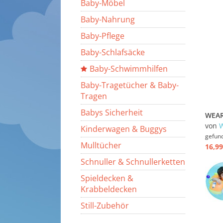
Baby-Möbel
Baby-Nahrung
Baby-Pflege
Baby-Schlafsäcke
Baby-Schwimmhilfen
Baby-Tragetücher & Baby-
Tragen
Babys Sicherheit
von
Kinderwagen & Buggys
gefun
Mulltücher
16,99
Schnuller & Schnullerketten
Spieldecken &
Krabbeldecken
Still-Zubehör