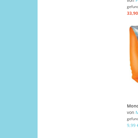
von
F
gefun
33,90
von
gefun
9,99 