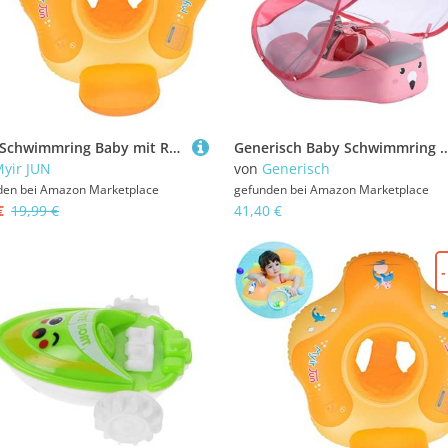
Myir Schwimmring Baby mit Rückenlehne, Aufblasbare Baby Schwimmsitz Schwimmhilfe Swimtrainer Schwimmtrainer Kinder Kleinkind Schwimmreifen Float
Generisch Baby Schwimmring - Kleinkind Schwimmhilfe | Schwimmreifen Kind | Schwimmtrainer Wasserspielzeug | Kind Pool Badere
yir JUN
von
Generisch
den bei
Amazon Marketplace
gefunden bei
Amazon Marketplace
€
19,99 €
41,40 €