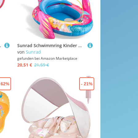
ifen | Pool Schwimmboje | Sicher Schwimmtrainer
Sunrad Schwimmring Kinder mit Wasserpistole,Aufblasbarer Meerjungfrau Schwimmreifen,Kinder Schlauchboot Schwimmring,Schwimmhilfe Kinder Schwimmsitz für Kleinkind von 3-10 Jahre
von
Sunrad
gefunden bei
Amazon Marketplace
20,51 €
21,59 €
- 62%
- 21%