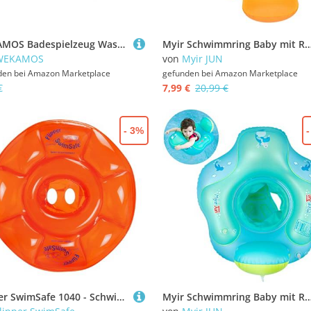
WEKAMOS Badespielzeug Wasser Landspielzeug Wind up Spielzeugauto für Badewanne und Pool Batteriefrei für Junge Mädchen und Kleinkinder Spielerisches Badevergnügen und Schwimmhilfe
Myir Schwimmring Baby mit Rückenlehne, Aufblasbare Baby Schwimmsitz Schwimmhilfe Swimtrainer Schwimmtrainer Kinder Kl
WEKAMOS
von
Myir JUN
den bei
Amazon Marketplace
gefunden bei
Amazon Marketplace
€
7,99 €
20,99 €
- 3%
Flipper SwimSafe 1040 - Schwimmsitz für Babys ab 3 Monaten, Schwimmhilfe mit 3 Luftkammern und ohne Gurte, Durchmesser ca. 62 cm, Orange
Myir Schwimmring Baby mit Rückenlehne, Aufblasbare Baby Schwimmsitz Schwimmhilfe Swimtrainer Schwimmtrainer Kinder Kl