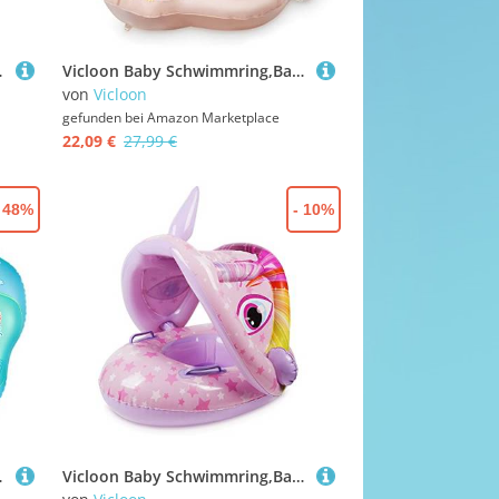
einkind Schwimmreifen Float
Vicloon Baby Schwimmring,Baby Float mit abnehmbarem Sonnendach,Niedliches rosa Pferdemuster Baby Schwimmhilfe,Baby Schwimmring für Baby ab 6-30 Monate-L
von
Vicloon
gefunden bei
Amazon Marketplace
22,09 €
27,99 €
- 48%
- 10%
einkind Schwimmreifen Float
Vicloon Baby Schwimmring,Baby Pool Schwimmring,Baby Float Aufblasbare schwimmreifen,Niedliches Rosa Einhorn Baby Schwimmhilfe für Kinder von 1-6 Jahre alt