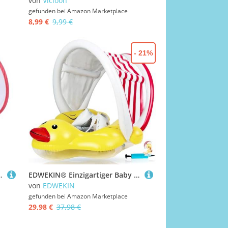
von
Vicloon
gefunden bei
Amazon Marketplace
8,99 €
9,99 €
- 21%
lage-Ring Für Baby-Schwimmtraining, Geeignet Für 3–24 Monate, 47x48x15cm
EDWEKIN® Einzigartiger Baby Schwimmtrainer mit abnehmbarem Sonnendach, Ente Schwimmring Baby, Baby Schwimmhilfe mit Sonnenschutz, Schwimmreifen für Babys, Kleinkinder, S
von
EDWEKIN
gefunden bei
Amazon Marketplace
29,98 €
37,98 €