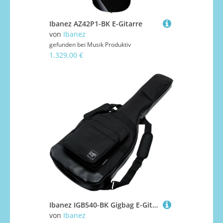
Ibanez AZ42P1-BK E-Gitarre
von
Ibanez
gefunden bei
Musik Produktiv
1.329,00 €
Ibanez IGB540-BK Gigbag E-Gitarre
von
Ibanez