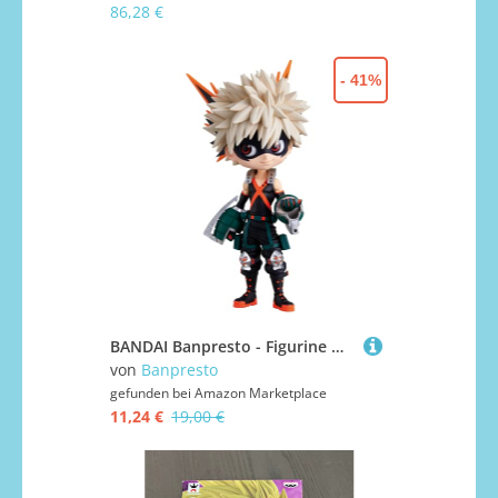
86,28 €
- 41%
BANDAI Banpresto - Figurine My Hero Academia - Katsuki Bakugo Q Posket Ver A 14cm - 4983164172904
von
Banpresto
gefunden bei
Amazon Marketplace
11,24 €
19,00 €