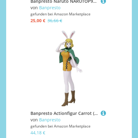
Banpresto Naruto NARUTOP99 - Haruno Sakura
von
Banpresto
gefunden bei
Amazon Marketplace
25,00 €
36,66 €
Banpresto Actionfigur Carrot (Ver.A) - One Piece Glitter&Glamours 22cm BP18628 Mehrfarbig
von
Banpresto
gefunden bei
Amazon Marketplace
44,18 €