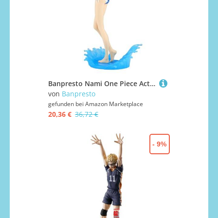
Banpresto Nami One Piece Actionfigur, Glitter&Glamours, Splash Style, 23 cm, Mehrfarbig, BP89481P
von
Banpresto
gefunden bei
Amazon Marketplace
20,36 €
36,72 €
- 9%