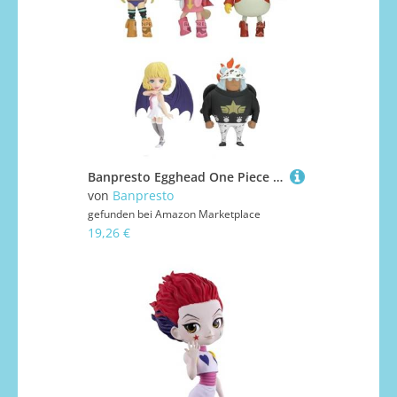
Banpresto Egghead One Piece Actionfigur, World Collectable, 5-7 cm, BP89736P, Mehrfarbig, Sammelfigur, optimal für Anime-Fans
von
Banpresto
gefunden bei
Amazon Marketplace
19,26 €