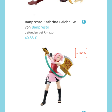
Banpresto Kathrina Griebel World Dai Star Actionfigur, 10 cm, Mehrfarbig, BP88945P
von
Banpresto
gefunden bei
Amazon
40,33 €
- 32%