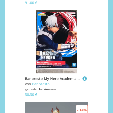
91,00 €
Banpresto My Hero Academia - Shoto Todoroki - Figurine The Amazing Heroes 15cm
von
Banpresto
gefunden bei
Amazon
30,30 €
- 14%