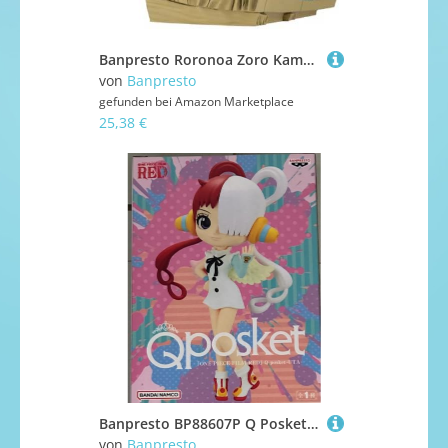
Banpresto Roronoa Zoro Kampfstatue 11Cm
von
Banpresto
gefunden bei
Amazon Marketplace
25,38 €
Banpresto BP88607P Q Posket Uta Figur, One Piece Film Red, 14 cm, Mehrfarbig
von
Banpresto