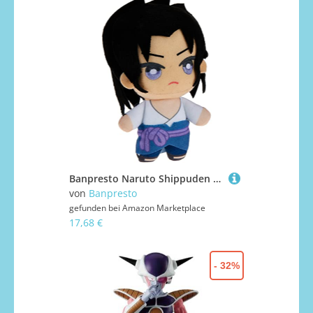
Banpresto Naruto Shippuden Tomonui Plush Assort Series1 BP18404 Mehrfarbig
von
Banpresto
gefunden bei
Amazon Marketplace
17,68 €
- 32%