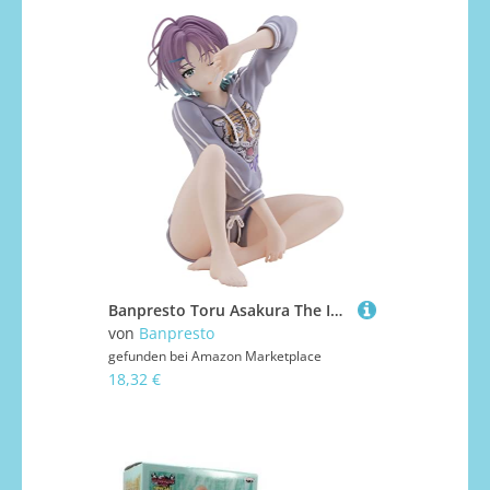
Banpresto Toru Asakura The Idolm@Ster Shiny Colors – Relax Time BP88006, Mehrfarbig
von
Banpresto
gefunden bei
Amazon Marketplace
18,32 €