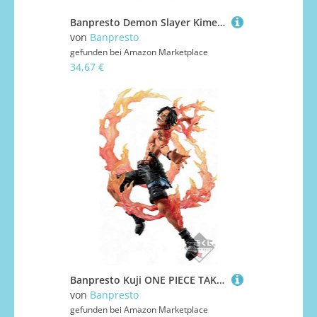
Banpresto Demon Slayer Kimetsu no Yaiba Q Posket Minifigur Tanjiro Kamado Ver.A 14 cm
von
Banpresto
gefunden bei
Amazon Marketplace
34,67 €
Banpresto Kuji ONE PIECE TAKUMI B Prize Portgas D. Ace Figure Figurine 18cm
von
Banpresto
gefunden bei
Amazon Marketplace