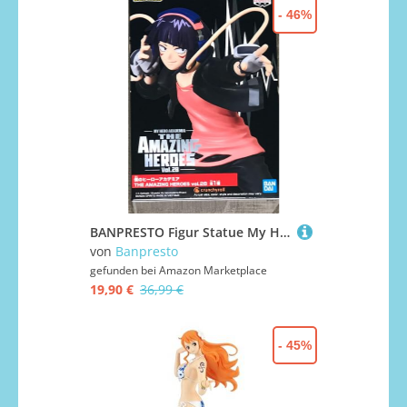
- 46%
BANPRESTO Figur Statue My Hero Academia Kyoka Jiro – The Amazing Heroes Vol.28 - Höhe 13cm - Mehrfarbig
von
Banpresto
gefunden bei
Amazon Marketplace
19,90 €
36,99 €
- 45%