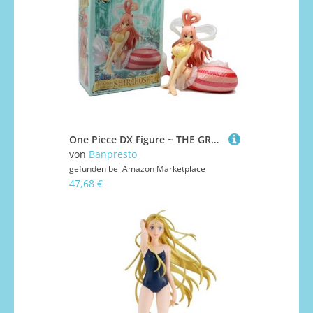
One Piece DX Figure ~ THE GRANDLINE LADY ~ SPECIAL Shiraho city princess (japan import)
von
Banpresto
gefunden bei
Amazon Marketplace
47,68 €