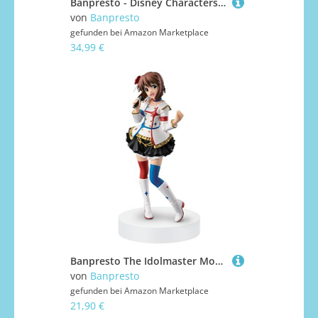
Banpresto - Disney Characters - Belle (Country Style)(Version A), Bandai Spirits Q Posket Stories
von
Banpresto
gefunden bei
Amazon Marketplace
34,99 €
Banpresto The Idolmaster Movie 7.1-Inch Yukiho Hagiwara Star Piece Memories Figure by Banpresto
von
Banpresto
gefunden bei
Amazon Marketplace
21,90 €