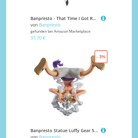
Banpresto - That Time I Got Reincarnated as a Slime: Ramiris, Bandai-Spirits-Figur
von
Banpresto
gefunden bei
Amazon Marketplace
37,70 €
- 3%
Banpresto Statue Luffy Gear 5 Mit Brille 15 cm
von
Banpresto