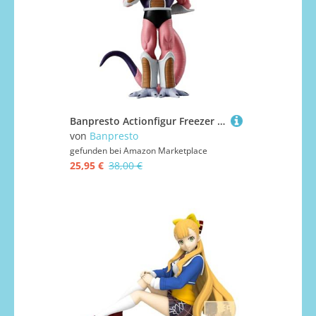
Banpresto Actionfigur Freezer II Dragon Ball Z, Solid Edge Works, 16 cm, BP28685P, Mehrfarbig, Sammelfigur, optimal für Anime-Fans
von
Banpresto
gefunden bei
Amazon Marketplace
25,95 €
38,00 €