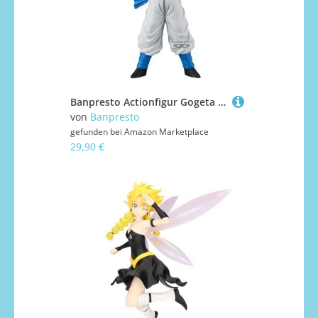
Banpresto Actionfigur Gogeta Super Saiyan 4 Dragon Ball GT, Solid Edge Works BP29756P, Mehrfarbig, Sammelfigur, optimal für Anime-Fans
von
Banpresto
gefunden bei
Amazon Marketplace
29,90 €