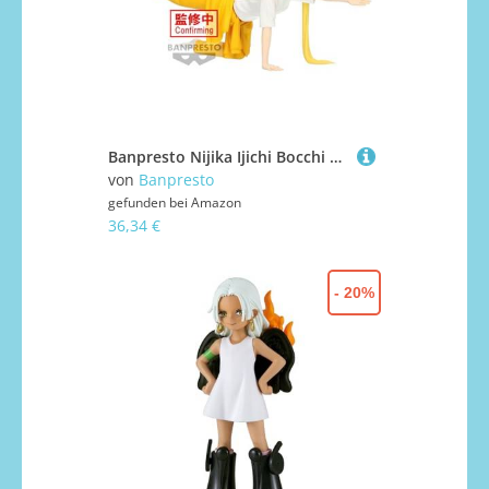
Banpresto Nijika Ijichi Bocchi The Rock! Vol.2 Actionfigur, 19 cm, Mehrfarbig BP89530P
von
Banpresto
gefunden bei
Amazon
36,34 €
- 20%