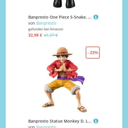
Banpresto One Piece S-Snake, Bandai Spirits DXF The Grandline-Serie Actionfigur
von
Banpresto
gefunden bei
Amazon
32,98 €
41,37 €
- 23%
Banpresto Statue Monkey D. Luffy Lächelnd 21 cm
von
Banpresto