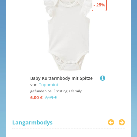
- 25%
Baby-Schlafsäcke
Baby-Schwimmhilfen
Baby-Tragetücher & Baby-Tragen
Babys Sicherheit
Kinderwagen & Buggys
Mulltücher
Schnuller & Schnullerketten
Spieldecken & Krabbeldecken
Still-Zubehör
Baby Kurzarmbody mit Spitze
Baby Kurza
von
Topomini
von
Topomi
gefunden bei
Ernsting's family
gefunden bei
6,00 €
7,99 €
6,00 €
7,99
Langarmbodys