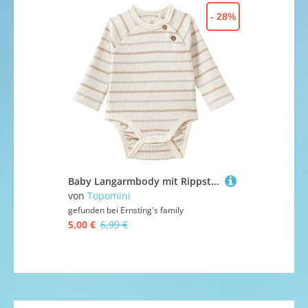
- 28%
Baby Langarmbody mit Rippstruktur
von
Topomini
gefunden bei
16,90 €
gefunden bei
Ernsting's family
5,00 €
6,99 €