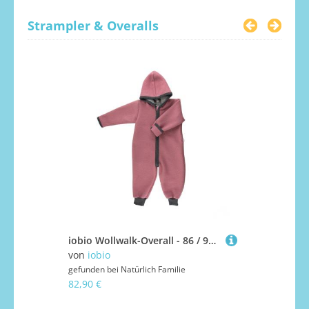
Strampler & Overalls
iobio Wollwalk-Overall - 86 / 92 Rosa
von
iobio
von
iobio
gefunden bei
Natürlich Familie
gefunden bei
82,90 €
82,90 €