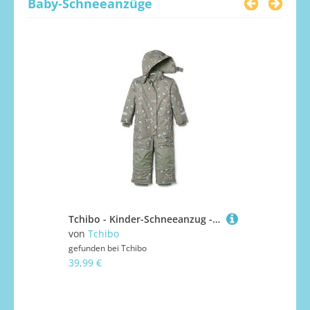
Baby-Schneeanzüge
Tchibo - Kinder-Schneeanzug - Baby - Gr. 74/80 - olivgrün/print
von
Tchibo
von
Tchibo
gefunden bei
Tchibo
gefunden bei
39,99 €
40,00 €
49,