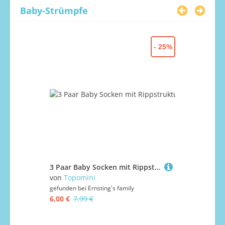
Baby-Strümpfe
- 25%
3 Paar Baby Socken mit Rippstruktur
von
Topomini
von
Topomi
gefunden bei
Ernsting's family
gefunden bei
6,00 €
7,99 €
6,00 €
7,99