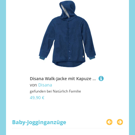
Disana Walk-Jacke mit Kapuze - 62 / 68 Marine
von
Disana
von
Cosilan
gefunden bei
Natürlich Familie
gefunden bei
49,90 €
48,90 €
Baby-Jogginganzüge