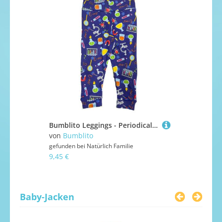
Bumblito Leggings - Periodically L (92 - 104)
von
Bumblito
von
Bumbli
gefunden bei
Natürlich Familie
gefunden bei
9,45 €
9,45 €
Baby-Jacken