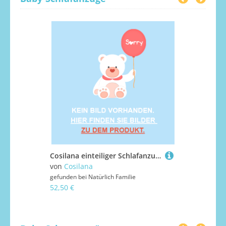
Cosilana einteiliger Schlafanzug aus Wollfrottee - 07 Grün 92
von
Cosilana
von
Cosilan
gefunden bei
Natürlich Familie
gefunden bei
52,50 €
47,50 €