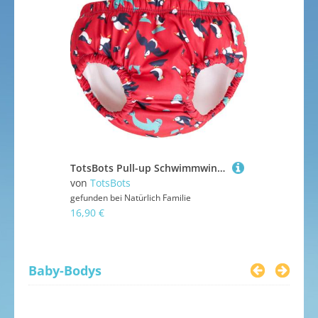
Baby-Tragetücher & Baby-Tragen
Babys Sicherheit
Kinderwagen & Buggys
Mulltücher
Schnuller & Schnullerketten
Spieldecken & Krabbeldecken
Still-Zubehör
TotsBots Pull-up Schwimmwindel - 12-18 Monate Puffling Paddle
von
TotsBots
von
TotsBot
gefunden bei
Natürlich Familie
gefunden bei
16,90 €
16,90 €
Baby-Bodys