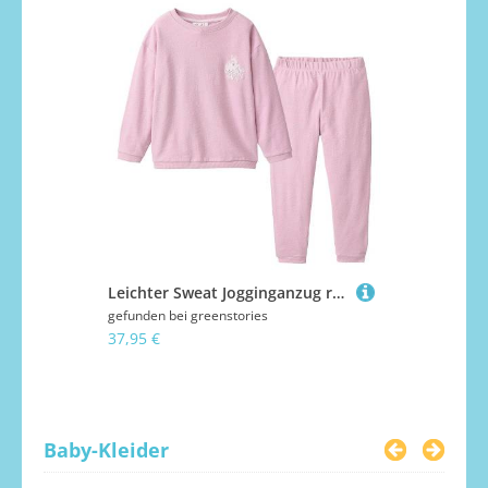
Leichter Sweat Jogginganzug rosa 104
von
ZAPF C
gefunden bei
greenstories
37,95 €
gefunden bei
11,49 €
Baby-Kleider