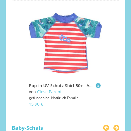
Pop-in UV-Schutz Shirt 50+ - Albatros L (74/80)
von
Close Parent
von
Close P
gefunden bei
Natürlich Familie
gefunden bei
15,90 €
22,90 €
Baby-Schals