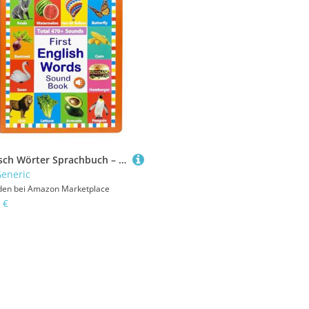
Englisch Wörter Sprachbuch – Interaktives Lernheft, Kindgerechte Vokabeln | Bildungsbuch Vorschulkinder 2–6 Jahre, Pädagogische Sprachentwicklung Hilfe – Zuhause Spielzimmer, Klassenraum Ecke, Kinder
eneric
den bei
Amazon Marketplace
 €