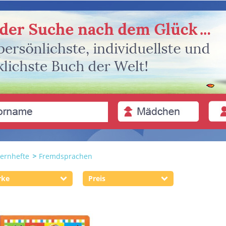
Lernhefte
Fremdsprachen
rke
Preis