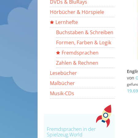
DVDs & BluRays
Hörbücher & Hörspiele
Lernhefte
Buchstaben & Schreiben
Formen, Farben & Logik
Fremdsprachen
Zahlen & Rechnen
Lesebücher
von
G
Malbücher
gefun
19,69
Musik-CDs
Fremdsprachen in der
Spielzeug.World