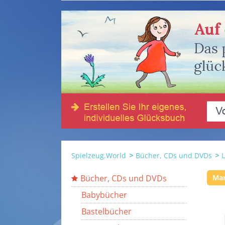
Spielzeug.World
Bücher, CDs und DVDs
Bücher, CDs und DVDs
Ma
Babybücher
Bastelbücher