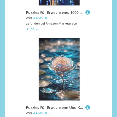
Puzzles Für Erwachsene, 1000 Teile, Igel, Kreative Holzpuzzles, Praktisches Spiel, Familiendekoration 78×53cm
von
AASWDDS
gefunden bei
Amazon Marketplace
31,99 €
Puzzles Für Erwachsene Und Kinder, Rose -Puzzle, 1000 Teile, Kreative Holzpuzzles, Geschenke 78×53cm
von
AASWDDS