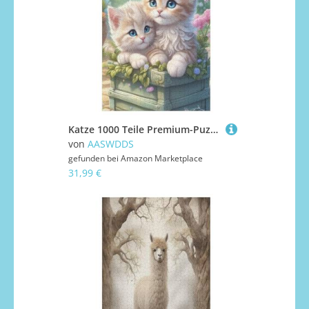
Katze 1000 Teile Premium-Puzzles Für Erwachsene Kinder- Holzpuzzles Spaß Und Lernspiele - Perfekte Puzzle-Geschenke 78×53cm
von
AASWDDS
gefunden bei
Amazon Marketplace
31,99 €