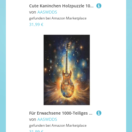
Cute Kaninchen Holzpuzzle 1000 Teile, Knobelspiele Für Erwachsene, Teenager, Puzzles Unmögliche - Kinder Puzzle Zimmer Deko 78×53cm
von
AASWDDS
gefunden bei
Amazon Marketplace
31,99 €
Für Erwachsene 1000-Teiliges Gitarre -Puzzles, Holzbrett-Puzzle, Für Kinder, Geschenke, 78×53cm
von
AASWDDS
gefunden bei
Amazon Marketplace
31,99 €