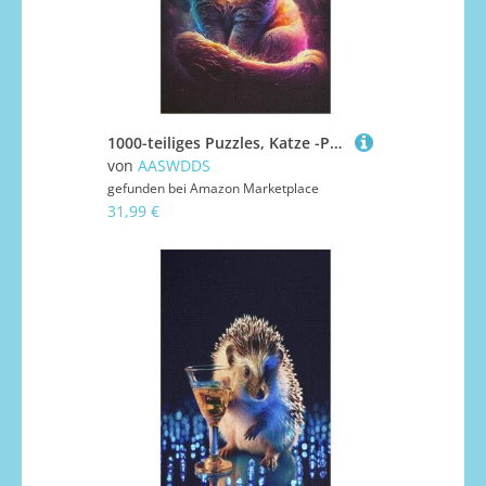
1000-teiliges Puzzles, Katze -Puzzle Für Erwachsene Kinder,Holzbrettpuzzle,Erwachsenenpuzzles,Geschenke 78×53cm
von
AASWDDS
gefunden bei
Amazon Marketplace
31,99 €