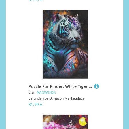
Puzzle Für Kinder, White Tiger -Puzzles Für Erwachsene, 1000-teiliges Holzpuzzle Für Jugendliche, Tolles 78×53cm
von
AASWDDS
gefunden bei
Amazon Marketplace
31,99 €