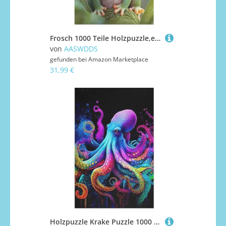
Frosch 1000 Teile Holzpuzzle,einzigartiges Puzzle, Geschenk Für Erwachsene,Familienspiel,Herausforderungsaktivität,78×53cm
von
AASWDDS
gefunden bei
Amazon Marketplace
31,99 €
Holzpuzzle Krake Puzzle 1000 Teile Erwachsene Klassische Pädagogisches Spielzeug Kinder Lernspiel Herausforderndes Puzzles 78×53cm