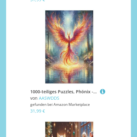
1000-teiliges Puzzles, Phönix -Puzzle Für Erwachsene Kinder,Holzbrettpuzzle,Erwachsenenpuzzles,Geschenke 78×53cm
von
AASWDDS
gefunden bei
Amazon Marketplace
31,99 €