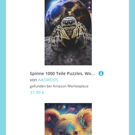
Spinne 1000 Teile Puzzles, Wood Craft, Hochwertiges Modernes Puzzle, DIY, Für Erwachsene Und Kinder Ab 12 Jahren, 78×53cm
von
AASWDDS
gefunden bei
Amazon Marketplace
31,99 €