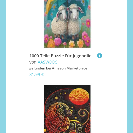
1000 Teile Puzzle Für Jugendliche,Süßes Schaf Puzzles,Erwachsenenpuzzle,Holzpuzzles,Dekompressionsspiel,Spielzeugpuzzles 78×53cm
von
AASWDDS
gefunden bei
Amazon Marketplace
31,99 €