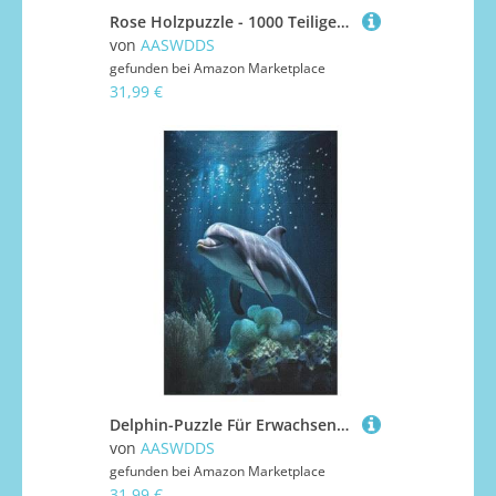
Rose Holzpuzzle - 1000 Teiliges Jigsaw Knobelspiel - Puzzle Für Erwachsene & Kinder - Outdoor & Reisespielzeug 78×53cm
von
AASWDDS
gefunden bei
Amazon Marketplace
31,99 €
Delphin-Puzzle Für Erwachsene, 1000 Teile, Holzpuzzle, Kinderpuzzle, Dekompressionsspiel, Spielzeugpuzzle 78×53cm
von
AASWDDS
gefunden bei
Amazon Marketplace
31,99 €