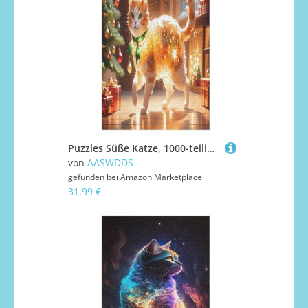
Puzzles Süße Katze, 1000-teiliges Holzpuzzle Für Erwachsene Und Kinder Ab 12 Jahren. Tolles Geschenk Für Erwachsene 78×53cm
von
AASWDDS
gefunden bei
Amazon Marketplace
31,99 €