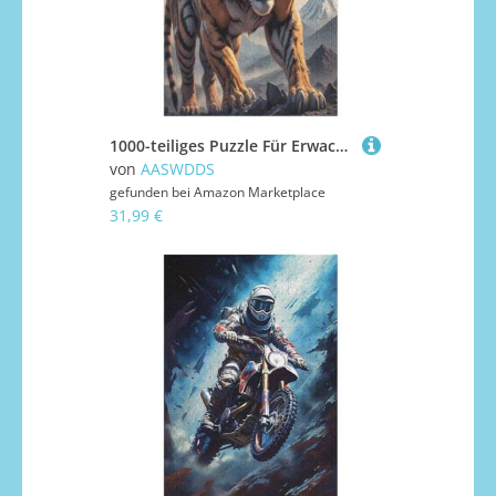
1000-teiliges Puzzle Für Erwachsene, Tiger Holzpuzzle, Gehirn-Herausforderung,Puzzles Spielzeugspiel 78×53cm
von
AASWDDS
gefunden bei
Amazon Marketplace
31,99 €