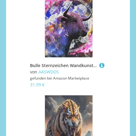
Bulle Sternzeichen Wandkunst Holzpuzzle - 1000 Teiliges Jigsaw Knobelspiel - Puzzle Für Erwachsene & Kinder - Outdoor & Reisespielzeug 78×53cm
von
AASWDDS
gefunden bei
Amazon Marketplace
31,99 €