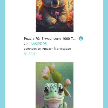
Puzzle Für Erwachsene 1000 Teiliges Koala Puzzles Holzbrettpuzzles Denksportaufgaben Für Kinder 78×53cm
von
AASWDDS
gefunden bei
Amazon Marketplace
31,99 €