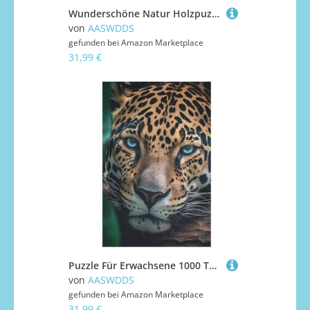
Wunderschöne Natur Holzpuzzle 1000 Teile Klassische Puzzles Erwachsene Kinder Puzzle DIY Kit Holzspielzeug Einzigartiges Geschenk 78×53cm
von
AASWDDS
gefunden bei
Amazon Marketplace
31,99 €
Puzzle Für Erwachsene 1000 Teiliges Leopard Puzzles Holzbrettpuzzles Denksportaufgaben Für Kinder 78×53cm
von
AASWDDS
gefunden bei
Amazon Marketplace
31,99 €