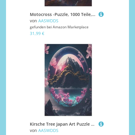
Motocross -Puzzle, 1000 Teile,Holzpuzzle Für Erwachsene Kinder, Lustiges Spielzeug, Denkspiel, Bildungsspiel, 78×53cm
von
AASWDDS
gefunden bei
Amazon Marketplace
31,99 €
Kirsche Tree Japan Art Puzzle Für Erwachsene 1000 Teile Premium Recyceltes Brett Zum Lernen, Lernspielzeug, Familienspiele Kinder Holzpuzzle 78×53cm
von
AASWDDS